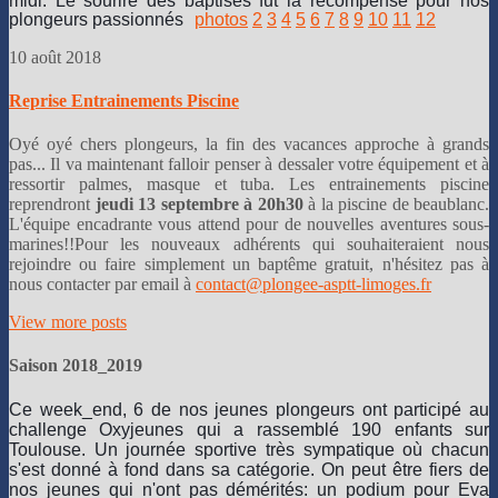
midi. Le sourire des baptisés fut la récompense pour nos
plongeurs passionnés
photos
2
3
4
5
6
7
8
9
10
11
12
10 août 2018
Reprise Entrainements Piscine
Oyé oyé chers plongeurs, la fin des vacances approche à grands
pas... Il va maintenant falloir penser à dessaler votre équipement et à
ressortir palmes, masque et tuba. Les entrainements piscine
reprendront
jeudi 13 septembre à 20h30
à la piscine de beaublanc.
L'équipe encadrante vous attend pour de nouvelles aventures sous-
marines!!Pour les nouveaux adhérents qui souhaiteraient nous
rejoindre ou faire simplement un baptême gratuit, n'hésitez pas à
nous contacter par email à
contact@plongee-asptt-limoges.fr
View more posts
Saison 2018_2019
Ce week_end, 6 de nos jeunes plongeurs ont participé au
challenge Oxyjeunes qui a rassemblé 190 enfants sur
Toulouse. Un journée sportive très sympatique où chacun
s'est donné à fond dans sa catégorie. On peut être fiers de
nos jeunes qui n'ont pas démérités: un podium pour Eva