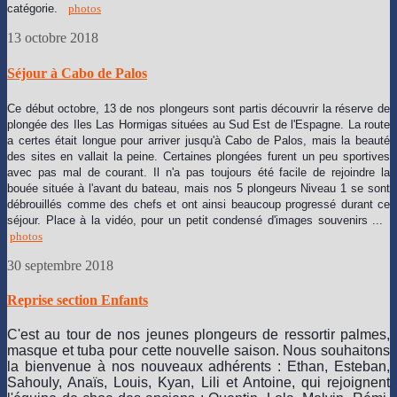
catégorie.
photos
13 octobre 2018
Séjour à Cabo de Palos
Ce début octobre, 13 de nos plongeurs sont partis découvrir la réserve de
plongée des Iles Las Hormigas situées au Sud Est de l'Espagne. La route
a certes était longue pour arriver jusqu'à Cabo de Palos, mais la beauté
des sites en vallait la peine. Certaines plongées furent un peu sportives
avec pas mal de courant. Il n'a pas toujours été facile de rejoindre la
bouée située à l'avant du bateau, mais nos 5 plongeurs Niveau 1 se sont
débrouillés comme des chefs et ont ainsi beaucoup progressé durant ce
séjour. Place à la vidéo, pour un petit condensé d'images souvenirs ...
photos
30 septembre 2018
Reprise section Enfants
C'est au tour de nos jeunes plongeurs de ressortir palmes,
masque et tuba pour cette nouvelle saison. Nous souhaitons
la bienvenue à nos nouveaux adhérents : Ethan, Esteban,
Sahouly, Anaïs, Louis, Kyan, Lili et Antoine, qui rejoignent