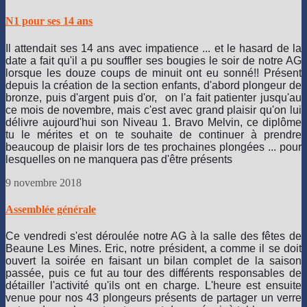
N1 pour ses 14 ans
Il attendait ses 14 ans avec impatience ... et le hasard de la
date a fait qu'il a pu souffler ses bougies le soir de notre AG
lorsque les douze coups de minuit ont eu sonné!! Présent
depuis la création de la section enfants, d'abord plongeur de
bronze, puis d'argent puis d'or, on l'a fait patienter jusqu'au
ce mois de novembre, mais c'est avec grand plaisir qu'on lui
délivre aujourd'hui son Niveau 1. Bravo Melvin, ce diplôme
tu le mérites et on te souhaite de continuer à prendre
beaucoup de plaisir lors de tes prochaines plongées ... pour
lesquelles on ne manquera pas d'être présen
ts
9 novembre 2018
Assemblée générale
Ce vendredi s'est déroulée notre AG à la salle des fêtes de
Beaune Les Mines. Eric, notre président, a comme il se doit
ouvert la soirée en faisant un bilan complet de la saison
passée, puis ce fut au tour des différents responsables de
détailler l'activité qu'ils ont en charge. L'heure est ensuite
venue pour nos 43 plongeurs présents de partager un verre