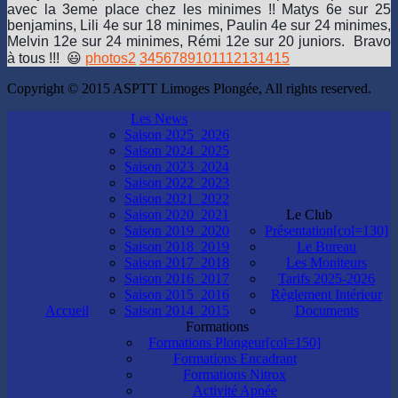
avec la 3eme place chez les minimes !! Matys 6e sur 25
benjamins, Lili 4e sur 18 minimes, Paulin 4e sur 24 minimes,
Melvin 12e sur 24 minimes, Rémi 12e sur 20 juniors. Bravo
à tous !!! 😃
photos
2
3
4
5
6
7
8
9
10
11
12
13
14
15
Copyright © 2015 ASPTT Limoges Plongée, All rights reserved.
Les News
Saison 2025_2026
Saison 2024_2025
Saison 2023_2024
Saison 2022_2023
Saison 2021_2022
Saison 2020_2021
Le Club
Saison 2019_2020
Présentation[col=130]
Saison 2018_2019
Le Bureau
Saison 2017_2018
Les Moniteurs
Saison 2016_2017
Tarifs 2025-2026
Saison 2015_2016
Règlement Intérieur
Accueil
Saison 2014_2015
Documents
Formations
Formations Plongeur[col=150]
Formations Encadrant
Formations Nitrox
Activité Apnée