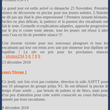
Le grand jour est enfin arrivé ce dimanche 25 Novembre. Première
séance de découverte en piscine pour nos jeunes autistes. L’histoire
ne dit pas qui était le plus impressionné ! Premiers instants hésitants,
faciles ou plus délicats, la patience et la passion des encadrants ont
fait le reste. Gestuelle et explications adaptées, approche progressive
par le jeu et contre toute attente, tous les jeunes ont réussi à aller
sous l’eau en fin de première séance !!!
Une énorme victoire pour nos nouveaux plongeurs et tous les
encadrants qui leur ont remis avec une joie immense leur diplôme de
baptême ! Le rdv est pris pour les prochaines séances
...
photos
2
3
4
5
6
7
8
9
13 décembre 2018
cours Niveau 1
Ce jeudi, une fois n'est pas coutume, direction la salle ASPTT pour
nos 10 plongeurs du groupe prépa N1. Ils ont délaissé la piscine le
temps d'une soirée ... pas besoin de palmes ni de blocs, mais juste
d'un peu d'attention pour cette soirée consacrée au cours théorique,
animée par leurs encadrants.
8 décembre 2018