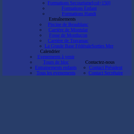
Formations Secourisme[col=150]
Formations Enfant
Formations Handi
Entraînements
Piscine de Beaublanc
Carrière de Montulat
Fosse de Montluçon
Carrière de Travassac
La Graule Base Fédérale
Sorties Mer
Calendrier
Evenements à venir
Tours de bloc
Contactez-nous
Entrainements enfants
Contact Président
Tous les evenements
Contact Secrétaire