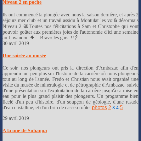
Niveau 2 en poche
Ils ont commencé la plongée avec nous la saison dernière, et après 2
séjours mer club et un travail assidu à Montulat les voilà désormais
Niveau 2 😀Toutes nos félicitations à Sam et Christophe qui vont
pouvoir goûter aux premières joies de l'autonomie d'ici une semaine
au Lavandou 🐠 ...Bravo les gars !! 🍾
30 avril 2019
Une soirée au musée
Ce soir, nos plongeurs ont pris la direction d'Ambazac afin d'en
apprendre un peu plus sur l'histoire de la carrière où nous plongeons
tout au long de l'année. Fredo et Christian nous avait organisé une
visite du musée de minéralogie et de pétrographie d'Ambazac, suivie
d'une présentation sur l'exploitation de la carrière jusqu'à sa mise en
eau pour le plus grand plaisir des plongeurs. Un programme bien
ficelé d'un peu d'histoire, d'un soupçon de géologie, d'une rasade
d'eau cristalline, et d'un brin de casse-croûte
photos
2
5
3
4
29 avril 2019
A la une de Subaqua