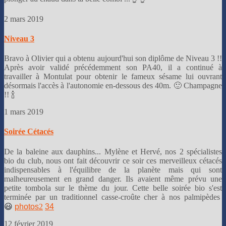
2 mars 2019
Niveau 3
Bravo à Olivier qui a obtenu aujourd'hui son diplôme de Niveau 3 !!
Après avoir validé précédemment son PA40, il a continué à
travailler à Montulat pour obtenir le fameux sésame lui ouvrant
désormais l'accès à l'autonomie en-dessous des 40m. 🙂 Champagne
!! 🍾
1 mars 2019
Soirée Cétacés
De la baleine aux dauphins... Mylène et Hervé, nos 2 spécialistes
bio du club, nous ont fait découvrir ce soir ces merveilleux cétacés
indispensables à l'équilibre de la planète mais qui sont
malheureusement en grand danger. Ils avaient même prévu une
petite tombola sur le thème du jour. Cette belle soirée bio s'est
terminée par un traditionnel casse-croûte cher à nos palmipèdes
😃
photos
2
3
4
12 février 2019