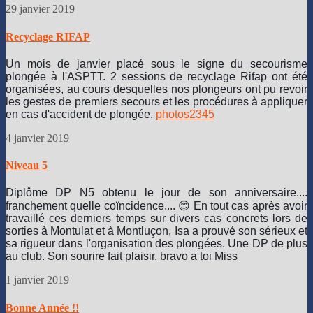
29 janvier 2019
Recyclage RIFAP
Un mois de janvier placé sous le signe du secourisme
plongée à l'ASPTT. 2 sessions de recyclage Rifap ont été
organisées, au cours desquelles nos plongeurs ont pu revoir
les gestes de premiers secours et les procédures à appliquer
en cas d'accident de plongée.
photos
2
3
4
5
4 janvier 2019
Niveau 5
Diplôme DP N5 obtenu le jour de son anniversaire....
franchement quelle coïncidence.... 😊 En tout cas après avoir
travaillé ces derniers temps sur divers cas concrets lors de
sorties à Montulat et à Montluçon, Isa a prouvé son sérieux et
sa rigueur dans l'organisation des plongées. Une DP de plus
au club.
Son sourire fait plaisir, bravo a toi Miss
1 janvier 2019
Bonne Année !!