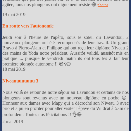
agitée, tous nos plongeurs ont dignement résisté 😄
photos
19 mai 2019
En route vers l'autonomie
Jeudi soir à l'heure de l'apéro, sous le soleil du Lavandou, 2
nouveaux plongeurs ont été récompensés de leur travail. Un grand
Bravo à Pierre-Alain et Philippe qui ont reçu leur diplôme Niveau 2
des mains de Yoda notre président. Aussitôt validé, aussitôt mis en
pratique ... puisque le vendredi matin ils ont tous les 2 fait leur
première plongée autonome !! 😎🍾🙃
18 mai 2019
Niveauuuuuuuu 3
Nous voilà de retour de notre séjour au Lavandou et certains de nos
plongeurs sont revenus avec un nouveau diplôme en poche 😉.
Honneur aux dames avec Mapy qui a décroché son Niveau 3 avec
brio et a pu en profiter pour aller visiter l'épave du Wildcat à 53m de
profondeur. Toutes nos félicitations !! 👌😃
2 mai 2019