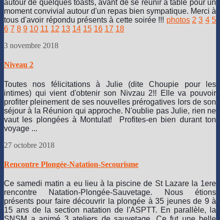
autour de quelques toasts, avant de se réunir à table pour un
moment convivial autour d'un repas bien sympatique. Merci à
tous d'avoir répondu présents à cette soirée !!!
photos
2
3
4
5
6
7
8
9
10
11
12
13
14
15
16
17
18
3 novembre 2018
Niveau 2
Toutes nos félicitations à Julie (dite Choupie pour les
intimes) qui vient d'obtenir son Nivzau 2!! Elle va pouvoir
profiter pleinement de ses nouvelles prérogatives lors de son
séjour à la Réunion qui approche. N'oublie pas Julie, rien ne
vaut les plongées à Montulat! Profites-en bien durant ton
voyage ...
27 octobre 2018
Rencontre Plongée-Natation-Secourisme
Ce samedi matin a eu lieu à la piscine de St Lazare la 1ere
rencontre Natation-Plongée-Sauvetage. Nous étions
présents pour faire découvrir la plongée à 35 jeunes de 9 à
15 ans de la section natation de l'ASPTT. En parallèle, la
SNSM a animé 3 ateliers de sauvetage. Ce fut une belle