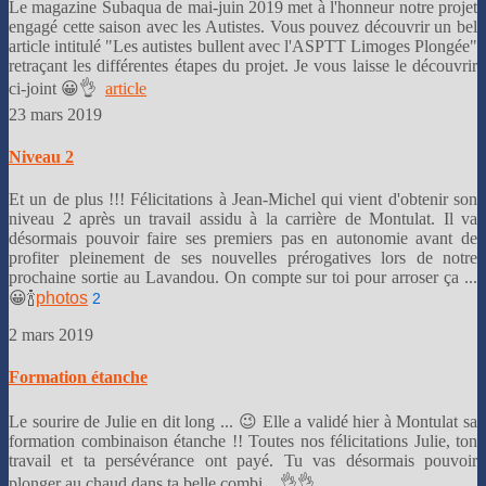
Le magazine Subaqua de mai-juin 2019 met à l'honneur notre projet
engagé cette saison avec les Autistes. Vous pouvez découvrir un bel
article intitulé "Les autistes bullent avec l'ASPTT Limoges Plongée"
retraçant les différentes étapes du projet. Je vous laisse le découvrir
ci-joint 😀👌
article
23 mars 2019
Niveau 2
Et un de plus !!! Félicitations à Jean-Michel qui vient d'obtenir son
niveau 2 après un travail assidu à la carrière de Montulat. Il va
désormais pouvoir faire ses premiers pas en autonomie avant de
profiter pleinement de ses nouvelles prérogatives lors de notre
prochaine sortie au Lavandou. On compte sur toi pour arroser ça ...
😀🍾
photos
2
2 mars 2019
Formation étanche
Le sourire de Julie en dit long ... 😉 Elle a validé hier à Montulat sa
formation combinaison étanche !! Toutes nos félicitations Julie, ton
travail et ta persévérance ont payé. Tu vas désormais pouvoir
plonger au chaud dans ta belle combi ...👌👌