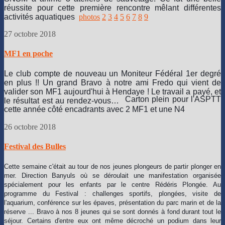
réussite pour cette première rencontre mêlant différentes
activités aquatiques
photos
2
3
4
5
6
7
8
9
27 octobre 2018
MF1 en poche
Le club compte de nouveau un Moniteur Fédéral 1er degré
en plus !! Un grand Bravo à notre ami Fredo qui vient de
valider son MF1 aujourd'hui à Hendaye !
Le travail a payé, et
Carton plein pour l'ASPTT
le résultat est au rendez-vous
…
cette année côté encadrants avec 2 MF1 et une N4
26 octobre 2018
Festival des Bulles
Cette semaine c'était au tour de nos jeunes plongeurs de partir plonger en
mer. Direction Banyuls où se déroulait une manifestation organisée
spécialement pour les enfants par le centre Rédéris Plongée
. Au
programme du Festival : challenges sportifs, plongées, visite de
l'aquarium, conférence sur les épaves, présentation du parc marin et de la
réserve ... Bravo à nos 8 jeunes qui se sont donnés à fond durant tout le
séjour. Certains d'entre eux ont même décroché un podium dans leur