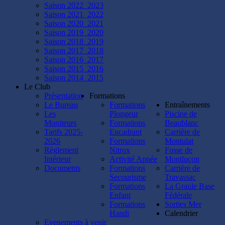
plongée
Saison 2022_2023
à
Saison 2021_2022
Lucy,
Saison 2020_2021
Jess,
Saison 2019_2020
Cathy,
Saison 2018_2019
Béné,
Saison 2017_2018
Kevin,
Saison 2016_2017
Seb,
Saison 2015_2016
Alex,
Saison 2014_2015
Christian,
Le Club
Mathieu
Présentation
Formations
et
Le Bureau
Formations
Entraînements
Jérémie.
Les
Plongeur
Piscine de
😃
Moniteurs
Formations
Beaublanc
Rendez-
Tarifs 2025-
Encadrant
Carrière de
vous
2026
Formations
Montulat
demain
Règlement
Nitrox
Fosse de
pour
Intérieur
Activité Apnée
Montluçon
vos
Documents
Formations
Carrière de
premières
Secourisme
Travassac
plongées
Formations
La Graule Base
en
Enfant
Fédérale
fosse
Formations
Sorties Mer
!!
Handi
Calendrier
👌
Evenements à venir