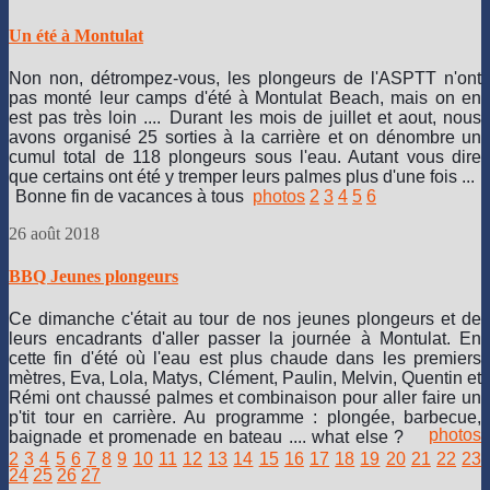
Un été à Montulat
Non non, détrompez-vous, les plongeurs de l'ASPTT n'ont
pas monté leur camps d'été à Montulat Beach, mais on en
est pas très loin ....
Durant les mois de juillet et aout, nous
avons organisé 25 sorties à la carrière et on dénombre un
cumul total de 118 plongeurs sous l'eau. Autant vous dire
que certains ont été y tremper leurs palmes plus d'une fois ...
Bonne fin de vacances à tous
photos
2
3
4
5
6
26 août 2018
BBQ Jeunes plongeurs
Ce dimanche c'était au tour de nos jeunes plongeurs et de
leurs encadrants d'aller passer la journée à Montulat. En
cette fin d'été où l'eau est plus chaude dans les premiers
mètres, Eva, Lola, Matys, Clément, Paulin, Melvin, Quentin et
Rémi ont chaussé palmes et combinaison pour aller faire un
p'tit tour en carrière. Au programme : plongée, barbecue,
photos
baignade et promenade en bateau .... what else ?
2
3
4
5
6
7
8
9
10
11
12
13
14
15
16
17
18
19
20
21
22
23
24
25
26
27