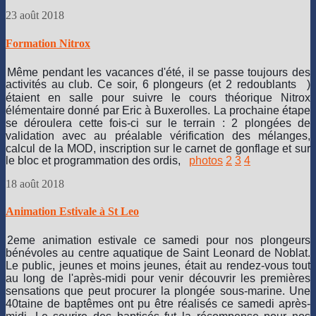
23 août 2018
Formation Nitrox
Même pendant les vacances d'été, il se passe toujours des
activités au club. Ce soir, 6 plongeurs (et 2 redoublan
ts
)
étaient en salle pour suivre le cours théorique Nitrox
élémentaire donné par Eric à Buxerolles. La prochaine étape
se déroulera cette fois-ci sur le terrain : 2 plongées de
validation avec au préalable vérification des mélanges,
calcul de la MOD, inscription sur le carnet de gonflage et sur
le bloc et programmation des ordis,
photos
2
3
4
18 août 2018
Animation Estivale à St Leo
2eme animation estivale ce samedi pour nos plongeurs
bénévoles au centre aquatique de Saint Leonard de Noblat.
Le public, jeunes et moins jeunes, était au rendez-vous tout
au long de l'après-midi pour venir découvrir les premières
sensations que peut procurer la plongée sous-marine. Une
40taine de baptêmes ont pu être réalisés ce samedi après-