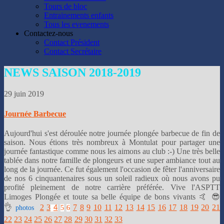
👌
Tours de bloc
Entrainements enfants
Tous les evenements
Contactez-nous
Contact Président
Contact Secrétaire
NEWS
SAISON 2018-2019
29 juin 2019
Journée Barbecue
Aujourd'hui s'est déroulée notre journée plongée barbecue de fin de
saison. Nous étions très nombreux à Montulat pour partager une
journée fantastique comme nous les aimons au club :-) Une très belle
tablée dans notre famille de plongeurs et une super ambiance tout au
long de la journée. Ce fut également l'occasion de fêter l'anniversaire
de nos 6 cinquantenaires sous un soleil radieux où nous avons pu
profité pleinement de notre carrière préférée. Vive l'ASPTT
Limoges Plongée et toute sa belle équipe de bons vivants 🤙 😎
👌
2
3
7
8
9
10
11
12
13
14
15
16
17
18
19
20
21
photos
5
6
4
22
23
24
25
26
27
28
29
30
31
32
33