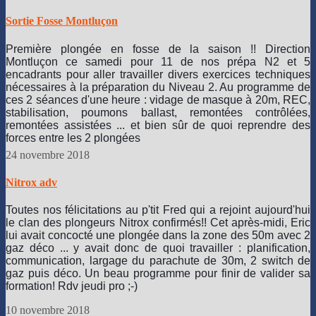
Sortie Fosse Montluçon
Première plongée en fosse de la saison !! Direction
Montluçon ce samedi pour 11 de nos prépa N2 et 5
encadrants pour aller travailler divers exercices techniques
nécessaires à la préparation du Niveau 2. Au programme de
ces 2 séances d'une heure : vidage de masque à 20m, REC,
stabilisation, poumons ballast, remontées contrôlées,
remontées assistées ... et bien sûr de quoi reprendre des
forces entre les 2 plongées
https://static.xx.fbcdn.net/images/
😄
24 novembre 2018
Nitrox adv
Toutes nos félicitations au p'tit Fred qui a rejoint aujourd'hui
le clan des plongeurs Nitrox confirmés!!
Cet après-midi, Eric
lui avait concocté une plongée dans la zone des 50m avec 2
gaz déco ... y avait donc de quoi travailler : planification,
communication, largage du parachute de 30m, 2 switch de
gaz puis déco. Un beau programme pour finir de valider sa
formation! Rdv jeudi pro ;-)
10 novembre 2018