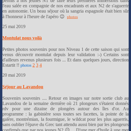
permis à nos jeunes N1 de faire leurs premières immersions dans
l'eau salée en compagnie de nos encadrants et aux N2 de s'aguerrir
en autonomie. Un beau séjour où la sangria espagnole était bien sûr
à l'honneur à l'heure de l'apéro 😉
photos
25 mai 2019
Montulat nous voilà
Petites photos souvenirs pour nos Niveau 1 de cette saison qui sont
venus découvrir montulat depuis leur validation :-) Certains sont
d'ailleurs revenus plusieurs fois ... Et dans quelques jours, direction
Estartit !!
2
3
4
photos
20 mai 2019
Séjour au Lavandou
Souvenirs souvenirs .... Retour en images sur notre sortie club au
Lavandou de la semaine dernière où 21 plongeurs s'étaient donnés
rdv pour une dizaine de plongées autour des îles d'or. Au
programme : la gabinière sous toutes ses facettes, la pointe de la
galère, montrémian, la fourmigue, le wildcat pour les plus aguerris,
sans oublier l'épave du Grec tant attendu aussi bien par les plongeurs
confirmés que par nos jeunes N2 😉 ... D'une mer d'huile à une mer