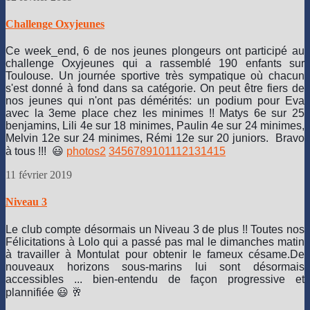
Challenge Oxyjeunes
Ce week_end, 6 de nos jeunes plongeurs ont participé au
challenge Oxyjeunes qui a rassemblé 190 enfants sur
Toulouse. Un journée sportive très sympatique où chacun
s'est donné à fond dans sa catégorie. On peut être fiers de
nos jeunes qui n'ont pas démérités: un podium pour Eva
avec la 3eme place chez les minimes !! Matys 6e sur 25
benjamins, Lili 4e sur 18 minimes, Paulin 4e sur 24 minimes,
Melvin 12e sur 24 minimes, Rémi 12e sur 20 juniors. Bravo
à tous !!! 😃
photos
2
3
4
5
6
7
8
9
10
11
12
13
14
15
11 février 2019
Niveau 3
Le club compte désormais un Niveau 3 de plus !! Toutes nos
Félicitations à Lolo qui a passé pas mal le dimanches matin
à travailler à Montulat pour obtenir le fameux césame.
De
nouveaux horizons sous-marins lui sont désormais
accessibles ... bien-entendu de façon progressive et
plannifiée 😃 🥂