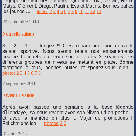
l'équipe de choc des anciens : Quentin, Lola, Melvin, Rémi,
Matys, Clément, Diego, Paulin, Eva et Mathis. Bonnes bulles
les jeunes …
photos
2
3
4
5
6
7
8
9
10
11
12
13
20 septembre 2018
Nouvelle saison
3 ... 2 ... 1 ... Plongez !!! C'est reparti pour une nouvelle
saison sportive. Nous avons repris nos entraînements
piscine habituels du jeudi soir et après 2 séances, les
différents groupes de niveau se mettent en place. Bonne
formation à tous, bonnes bulles et sportez-vous bien
photos
2
3
4
5
6
7
8
7 septembre 2018
Niveau 4 validé !
Après avoir passée une semaine à la base fédérale
d'Hendaye, Isa nous revient avec son Niveau 4 en poche ...
et avec la manière en plus ... Major de promotions !!
Félicitations Isa
photos
2
3
31 août 2018