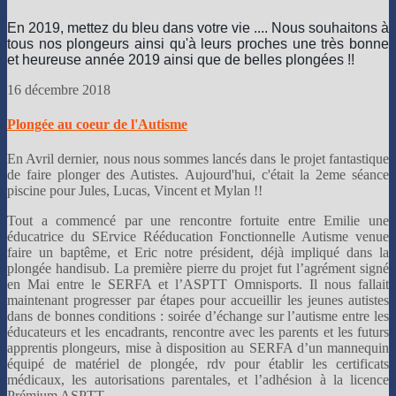
En 2019, mettez du bleu dans votre vie ....
Nous souhaitons à
tous nos plongeurs ainsi qu'à leurs proches une très bonne
et heureuse année 2019 ainsi que de belles plongées !!
👌
16 décembre 2018
Plongée au coeur de l'Autisme
En Avril dernier, nous nous sommes lancés dans le projet fantastique
de faire plonger des Autistes. Aujourd'hui, c'était la 2eme séance
piscine pour Jules, Lucas, Vincent et Mylan !!
Tout a commencé par une rencontre fortuite entre Emilie une
éducatrice du SErvice Rééducation Fonctionnelle Autisme venue
faire un baptême, et Eric notre président, déjà impliqué dans la
plongée handisub. La première pierre du projet fut l’agrément signé
en Mai entre le SERFA et l’ASPTT Omnisports. Il nous fallait
maintenant progresser par étapes pour accueillir les jeunes autistes
dans de bonnes conditions : soirée d’échange sur l’autisme entre les
éducateurs et les encadrants, rencontre avec les parents et les futurs
apprentis plongeurs, mise à disposition au SERFA d’un mannequin
équipé de matériel de plongée, rdv pour établir les certificats
médicaux, les autorisations parentales, et l’adhésion à la licence
Prémium ASPTT