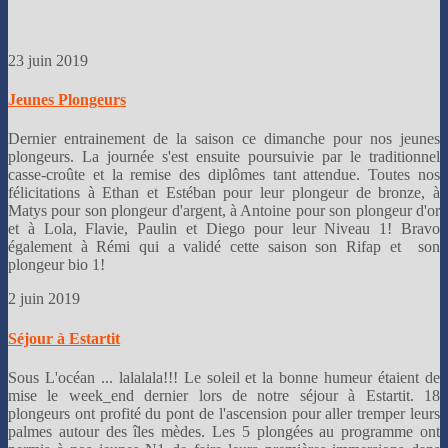
23 juin 2019
Jeunes Plongeurs
Dernier entrainement de la saison ce dimanche pour nos jeunes
plongeurs. La journée s'est ensuite poursuivie par le traditionnel
casse-croûte et la remise des diplômes tant attendue. Toutes nos
félicitations à Ethan et Estéban pour leur plongeur de bronze, à
Matys pour son plongeur d'argent, à Antoine pour son plongeur d'or
et à Lola, Flavie, Paulin et Diego pour leur Niveau 1! Bravo
également à Rémi qui a validé cette saison son Rifap et son
plongeur bio 1!
2 juin 2019
Séjour à Estartit
Sous L'océan ... lalalala!!! Le soleil et la bonne humeur étaient de
mise le week_end dernier lors de notre séjour à Estartit. 18
plongeurs ont profité du pont de l'ascension pour aller tremper leurs
palmes autour des îles mèdes. Les 5 plongées au programme ont