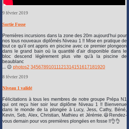
9 février 2019
Sortie Fosse
Premières incursions dans la zone des 20m aujourd'hui pour
nos tous nouveaux diplômés Niveau 1 !! Mise en pratique de
tout ce qu'il ont appris en piscine avec ce premier plongeon
dans le grand bain où la quantité d'air disponible dans le
bloc descend légèrement plus vite qu'à la piscine de
beaublanc
... 😉
photos
2
3
4
5
6
7
8
9
10
11
12
13
14
15
16
17
18
19
20
8 février 2019
Niveau 1 validé
Félicitations à tous les membres de notre groupe Prépa N1
qui ont reçu hier soir leur diplôme Niveau 1 !!
Bienvenue
dans le monde de la plongée à Lucy, Jess, Cathy, Béné,
Kevin, Seb, Alex, Christian, Mathieu et Jérémie.
😃
Rendez-
vous demain pour vos premières plongées en fosse !!
👌👌