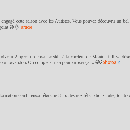
engagé cette saison avec les Autistes. Vous pouvez découvrir un bel a
ci-joint 😀👌
article
n niveau 2 après un travail assidu à la carrière de Montulat. Il va dé
e au Lavandou. On compte sur toi pour arroser ça ... 😀🍾
photos
2
a formation combinaison étanche !! Toutes nos félicitations Julie, ton t