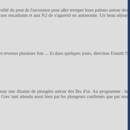
rofité du pont de l'ascension pour aller tremper leurs palmes autour des
 nos encadrants et aux N2 de s'aguerrir en autonomie. Un beau séjour
revenus plusieurs fois ... Et dans quelques jours, direction Estartit !!
pour une dizaine de plongées autour des îles d'or. Au programme : la
du Grec tant attendu aussi bien par les plongeurs confirmés que par nos