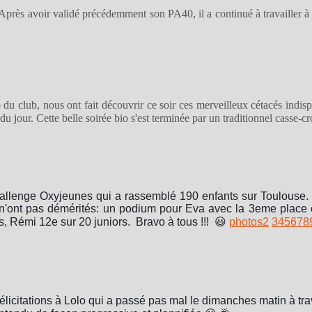
Après avoir validé précédemment son PA40, il a continué à travailler à
 du club, nous ont fait découvrir ce soir ces merveilleux cétacés indis
u jour. Cette belle soirée bio s'est terminée par un traditionnel casse-c
allenge Oxyjeunes qui a rassemblé 190 enfants sur Toulouse. 
i n'ont pas démérités: un podium pour Eva avec la 3eme place c
, Rémi 12e sur 20 juniors. Bravo à tous !!! 😃
photos
2
3
4
5
6
7
8
licitations à Lolo qui a passé pas mal le dimanches matin à tra