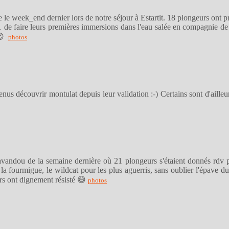
se le week_end dernier lors de notre séjour à Estartit. 18 plongeurs ont p
de faire leurs premières immersions dans l'eau salée en compagnie de
 😉
photos
us découvrir montulat depuis leur validation :-) Certains sont d'ailleurs 
Lavandou de la semaine dernière où 21 plongeurs s'étaient donnés rdv 
, la fourmigue, le wildcat pour les plus aguerris, sans oublier l'épave 
rs ont dignement résisté 😄
photos