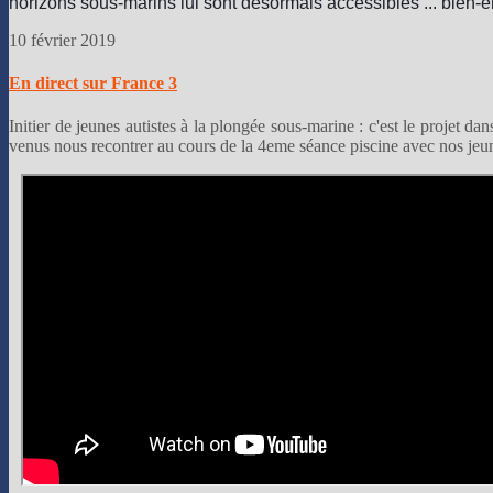
horizons sous-marins lui sont désormais accessibles ... bien-e
10 février 2019
En direct sur France 3
Initier de jeunes autistes à la plongée sous-marine : c'est le projet 
venus nous recontrer au cours de la 4eme séance piscine avec nos jeun