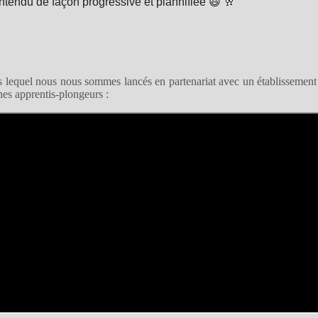
ntendu de façon progressive et plannifiée 😃 🥂
dans lequel nous nous sommes lancés en partenariat avec un établissemen
es apprentis-plongeurs :