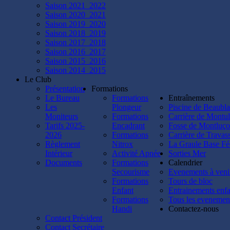
plongée
Saison 2021_2022
à
Saison 2020_2021
Lucy,
Saison 2019_2020
Jess,
Saison 2018_2019
Cathy,
Saison 2017_2018
Béné,
Saison 2016_2017
Kevin,
Saison 2015_2016
Seb,
Saison 2014_2015
Alex,
Le Club
Christian,
Présentation
Formations
Mathieu
Le Bureau
Formations
Entraînements
et
Les
Plongeur
Piscine de Beaubl
Jérémie.
Moniteurs
Formations
Carrière de Montul
😃
Tarifs 2025-
Encadrant
Fosse de Montluç
Rendez-
2026
Formations
Carrière de Travas
vous
Règlement
Nitrox
La Graule Base Fé
demain
Intérieur
Activité Apnée
Sorties Mer
pour
Documents
Formations
Calendrier
vos
Secourisme
Evenements à veni
premières
Formations
Tours de bloc
plongées
Enfant
Entrainements enfa
en
Formations
Tous les evenemen
fosse
Handi
Contactez-nous
!!
Contact Président
👌
Contact Secrétaire