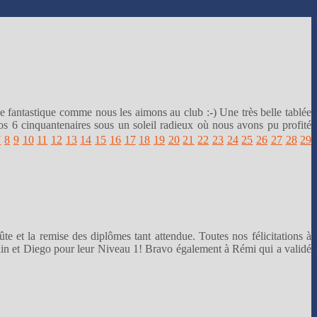
e fantastique comme nous les aimons au club :-) Une très belle tablée
nos 6 cinquantenaires sous un soleil radieux où nous avons pu profité
7
8
9
10
11
12
13
14
15
16
17
18
19
20
21
22
23
24
25
26
27
28
29
te et la remise des diplômes tant attendue. Toutes nos félicitations à
ulin et Diego pour leur Niveau 1! Bravo également à Rémi qui a validé