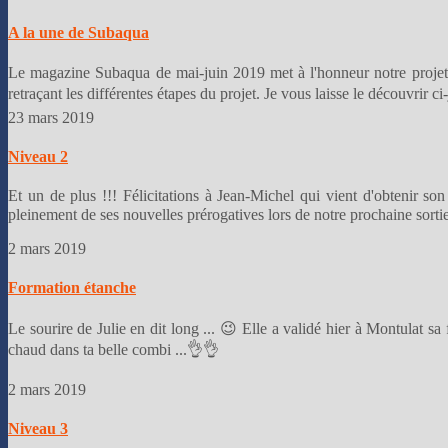
A la une de Subaqua
Le magazine Subaqua de mai-juin 2019 met à l'honneur notre projet 
retraçant les différentes étapes du projet. Je vous laisse le découvrir 
23 mars 2019
Niveau 2
Et un de plus !!! Félicitations à Jean-Michel qui vient d'obtenir so
pleinement de ses nouvelles prérogatives lors de notre prochaine sorti
2 mars 2019
Formation étanche
Le sourire de Julie en dit long ... 😉 Elle a validé hier à Montulat s
chaud dans ta belle combi ...👌👌
2 mars 2019
Niveau 3