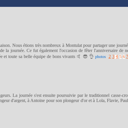
saison. Nous étions très nombreux à Montulat pour partager une journé
e la journée. Ce fut également l'occasion de fêter l'anniversaire de 
e et toute sa belle équipe de bons vivants 🤙 😎 👌
2
3
photos
5
6
4
rs. La journée s'est ensuite poursuivie par le traditionnel casse-croû
geur d'argent, à Antoine pour son plongeur d'or et à Lola, Flavie, Pa