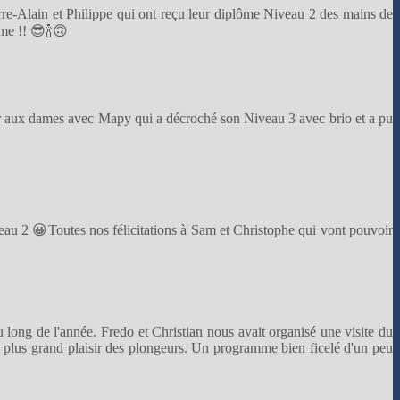
rre-Alain et Philippe qui ont reçu leur diplôme Niveau 2 des mains de
ome !! 😎🍾🙃
r aux dames avec Mapy qui a décroché son Niveau 3 avec brio et a pu
veau 2 😀Toutes nos félicitations à Sam et Christophe qui vont pouvoir
u long de l'année. Fredo et Christian nous avait organisé une visite du
le plus grand plaisir des plongeurs. Un programme bien ficelé d'un peu