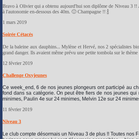
Bravo à Olivier qui a obtenu aujourd'hui son diplôme de Niveau 3 !! 
à l'autonomie en-dessous des 40m. 🙂 Champagne !! 🍾
1 mars 2019
Soirée Cétacés
De la baleine aux dauphins... Mylène et Hervé, nos 2 spécialistes bio
grand danger. Ils avaient même prévu une petite tombola sur le thème d
12 février 2019
Challenge Oxyjeunes
Ce week_end, 6 de nos jeunes plongeurs ont participé au ch
fond dans sa catégorie. On peut être fiers de nos jeunes qu
minimes, Paulin 4e sur 24 minimes, Melvin 12e sur 24 minimes
11 février 2019
Niveau 3
Le club compte désormais un Niveau 3 de plus !! Toutes nos Fé