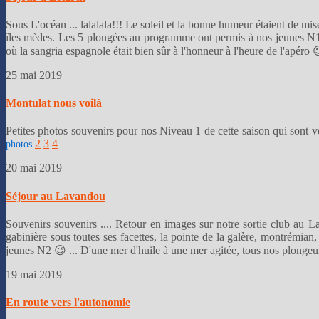
Sous L'océan ... lalalala!!! Le soleil et la bonne humeur étaient de mi
îles mèdes. Les 5 plongées au programme ont permis à nos jeunes N1 
où la sangria espagnole était bien sûr à l'honneur à l'heure de l'apéro
25 mai 2019
Montulat nous voilà
Petites photos souvenirs pour nos Niveau 1 de cette saison qui sont ven
2
3
4
photos
20 mai 2019
Séjour au Lavandou
Souvenirs souvenirs .... Retour en images sur notre sortie club au 
gabinière sous toutes ses facettes, la pointe de la galère, montrémian
jeunes N2 😉 ... D'une mer d'huile à une mer agitée, tous nos plongeu
19 mai 2019
En route vers l'autonomie