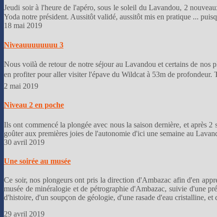
Jeudi soir à l'heure de l'apéro, sous le soleil du Lavandou, 2 nouve
Yoda notre président. Aussitôt validé, aussitôt mis en pratique ... puis
18 mai 2019
Niveauuuuuuuu 3
Nous voilà de retour de notre séjour au Lavandou et certains de no
en profiter pour aller visiter l'épave du Wildcat à 53m de profondeur. T
2 mai 2019
Niveau 2 en poche
Ils ont commencé la plongée avec nous la saison dernière, et après 2 
goûter aux premières joies de l'autonomie d'ici une semaine au Lavando
30 avril 2019
Une soirée au musée
Ce soir, nos plongeurs ont pris la direction d'Ambazac afin d'en appre
musée de minéralogie et de pétrographie d'Ambazac, suivie d'une prése
d'histoire, d'un soupçon de géologie, d'une rasade d'eau cristalline, et
29 avril 2019