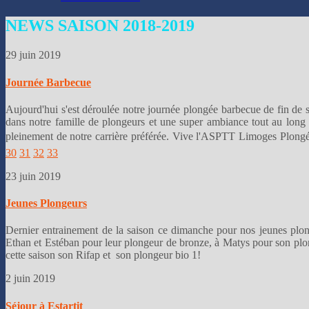
👌
NEWS
SAISON 2018-2019
29 juin 2019
Journée Barbecue
Aujourd'hui s'est déroulée notre journée plongée barbecue de fin de 
dans notre famille de plongeurs et une super ambiance tout au long d
pleinement de notre carrière préférée. Vive l'ASPTT Limoges Plongé
30
31
32
33
23 juin 2019
Jeunes Plongeurs
Dernier entrainement de la saison ce dimanche pour nos jeunes plongeu
Ethan et Estéban pour leur plongeur de bronze, à Matys pour son plon
cette saison son Rifap et son plongeur bio 1!
2 juin 2019
Séjour à Estartit