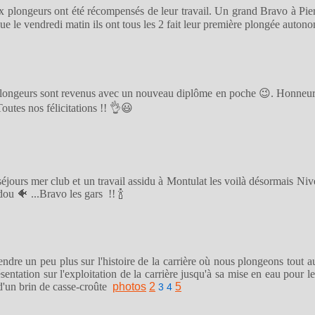
aux plongeurs ont été récompensés de leur travail. Un grand Bravo à Pie
que le vendredi matin ils ont tous les 2 fait leur première plongée auton
s plongeurs sont revenus avec un nouveau diplôme en poche 😉. Honneu
outes nos félicitations !! 👌😃
séjours mer club et un travail assidu à Montulat les voilà désormais Ni
u 🐠 ...Bravo les gars !! 🍾
ndre un peu plus sur l'histoire de la carrière où nous plongeons tout a
ntation sur l'exploitation de la carrière jusqu'à sa mise en eau pour 
 d'un brin de casse-croûte
photos
2
5
3
4