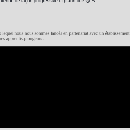
ntendu de façon progressive et plannifiée 😃 🥂
dans lequel nous nous sommes lancés en partenariat avec un établissemen
es apprentis-plongeurs :