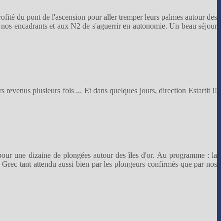
rofité du pont de l'ascension pour aller tremper leurs palmes autour des
 nos encadrants et aux N2 de s'aguerrir en autonomie. Un beau séjour
revenus plusieurs fois ... Et dans quelques jours, direction Estartit !!
pour une dizaine de plongées autour des îles d'or. Au programme : la
du Grec tant attendu aussi bien par les plongeurs confirmés que par nos