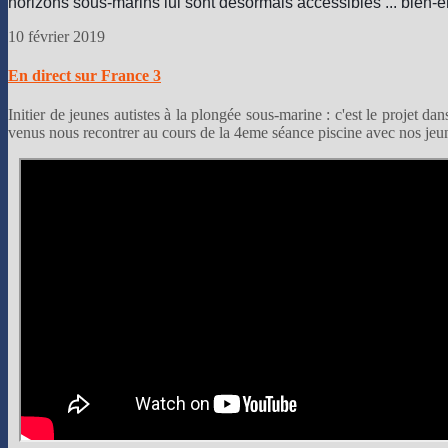
horizons sous-marins lui sont désormais accessibles ... bien-e
10 février 2019
En direct sur France 3
Initier de jeunes autistes à la plongée sous-marine : c'est le projet 
venus nous recontrer au cours de la 4eme séance piscine avec nos jeun