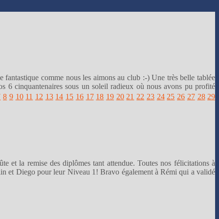
e fantastique comme nous les aimons au club :-) Une très belle tablée
nos 6 cinquantenaires sous un soleil radieux où nous avons pu profité
7
8
9
10
11
12
13
14
15
16
17
18
19
20
21
22
23
24
25
26
27
28
29
te et la remise des diplômes tant attendue. Toutes nos félicitations à
ulin et Diego pour leur Niveau 1! Bravo également à Rémi qui a validé