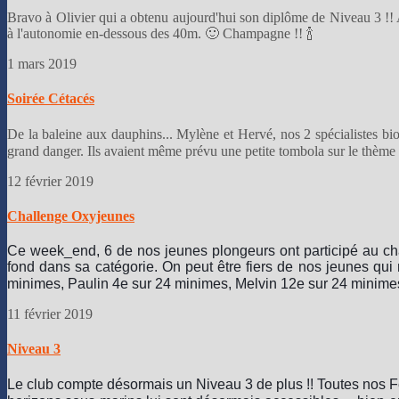
Bravo à Olivier qui a obtenu aujourd'hui son diplôme de Niveau 3 !! 
à l'autonomie en-dessous des 40m. 🙂 Champagne !! 🍾
1 mars 2019
Soirée Cétacés
De la baleine aux dauphins... Mylène et Hervé, nos 2 spécialistes bio
grand danger. Ils avaient même prévu une petite tombola sur le thème d
12 février 2019
Challenge Oxyjeunes
Ce week_end, 6 de nos jeunes plongeurs ont participé au ch
fond dans sa catégorie. On peut être fiers de nos jeunes qu
minimes, Paulin 4e sur 24 minimes, Melvin 12e sur 24 minimes
11 février 2019
Niveau 3
Le club compte désormais un Niveau 3 de plus !! Toutes nos Fé