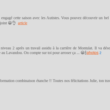
engagé cette saison avec les Autistes. Vous pouvez découvrir un bel a
ci-joint 😀👌
article
n niveau 2 après un travail assidu à la carrière de Montulat. Il va dé
e au Lavandou. On compte sur toi pour arroser ça ... 😀🍾
photos
2
a formation combinaison étanche !! Toutes nos félicitations Julie, ton t