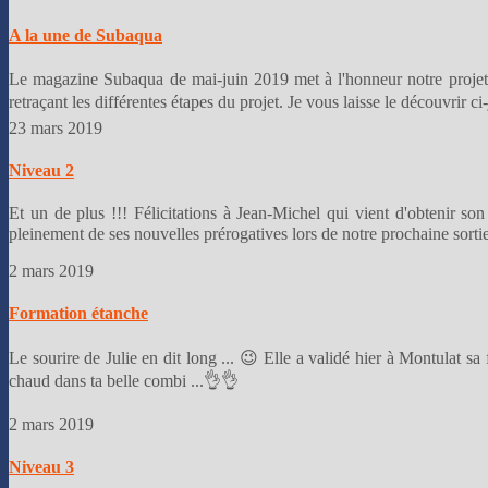
A la une de Subaqua
Le magazine Subaqua de mai-juin 2019 met à l'honneur notre projet 
retraçant les différentes étapes du projet. Je vous laisse le découvrir 
23 mars 2019
Niveau 2
Et un de plus !!! Félicitations à Jean-Michel qui vient d'obtenir so
pleinement de ses nouvelles prérogatives lors de notre prochaine sorti
2 mars 2019
Formation étanche
Le sourire de Julie en dit long ... 😉 Elle a validé hier à Montulat s
chaud dans ta belle combi ...👌👌
2 mars 2019
Niveau 3