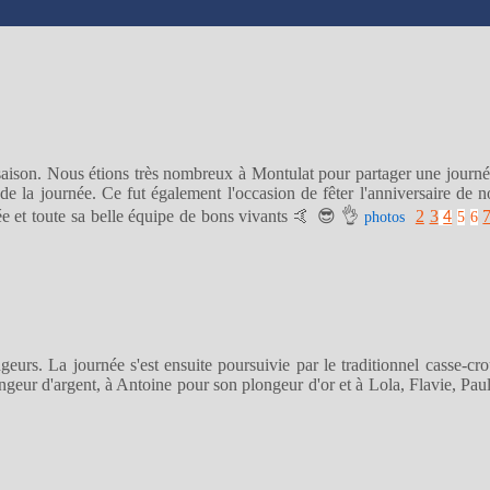
saison. Nous étions très nombreux à Montulat pour partager une journé
e la journée. Ce fut également l'occasion de fêter l'anniversaire de 
e et toute sa belle équipe de bons vivants 🤙 😎 👌
2
3
photos
5
6
4
rs. La journée s'est ensuite poursuivie par le traditionnel casse-croû
geur d'argent, à Antoine pour son plongeur d'or et à Lola, Flavie, Pa