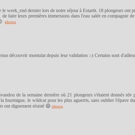
se le week_end dernier lors de notre séjour à Estartit. 18 plongeurs ont p
de faire leurs premières immersions dans l'eau salée en compagnie de
 😉
photos
us découvrir montulat depuis leur validation :-) Certains sont d'ailleurs 
Lavandou de la semaine dernière où 21 plongeurs s'étaient donnés rdv 
, la fourmigue, le wildcat pour les plus aguerris, sans oublier l'épave 
rs ont dignement résisté 😄
photos