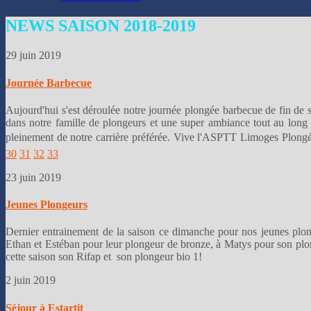
👌
NEWS
SAISON 2018-2019
29 juin 2019
Journée Barbecue
Aujourd'hui s'est déroulée notre journée plongée barbecue de fin de 
dans notre famille de plongeurs et une super ambiance tout au long d
pleinement de notre carrière préférée. Vive l'ASPTT Limoges Plongé
30
31
32
33
23 juin 2019
Jeunes Plongeurs
Dernier entrainement de la saison ce dimanche pour nos jeunes plongeu
Ethan et Estéban pour leur plongeur de bronze, à Matys pour son plon
cette saison son Rifap et son plongeur bio 1!
2 juin 2019
Séjour à Estartit