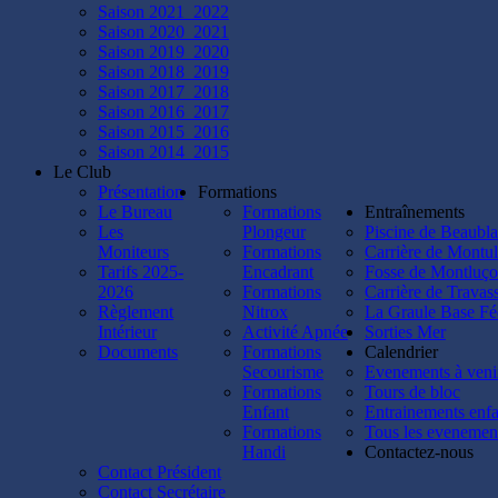
plongée
Saison 2021_2022
à
Saison 2020_2021
Lucy,
Saison 2019_2020
Jess,
Saison 2018_2019
Cathy,
Saison 2017_2018
Béné,
Saison 2016_2017
Kevin,
Saison 2015_2016
Seb,
Saison 2014_2015
Alex,
Le Club
Christian,
Présentation
Formations
Mathieu
Le Bureau
Formations
Entraînements
et
Les
Plongeur
Piscine de Beaubl
Jérémie.
Moniteurs
Formations
Carrière de Montul
😃
Tarifs 2025-
Encadrant
Fosse de Montluç
Rendez-
2026
Formations
Carrière de Travas
vous
Règlement
Nitrox
La Graule Base Fé
demain
Intérieur
Activité Apnée
Sorties Mer
pour
Documents
Formations
Calendrier
vos
Secourisme
Evenements à veni
premières
Formations
Tours de bloc
plongées
Enfant
Entrainements enfa
en
Formations
Tous les evenemen
fosse
Handi
Contactez-nous
!!
Contact Président
👌
Contact Secrétaire