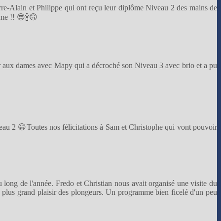
rre-Alain et Philippe qui ont reçu leur diplôme Niveau 2 des mains de
ome !! 😎🍾🙃
r aux dames avec Mapy qui a décroché son Niveau 3 avec brio et a pu
veau 2 😀Toutes nos félicitations à Sam et Christophe qui vont pouvoir
u long de l'année. Fredo et Christian nous avait organisé une visite du
le plus grand plaisir des plongeurs. Un programme bien ficelé d'un peu