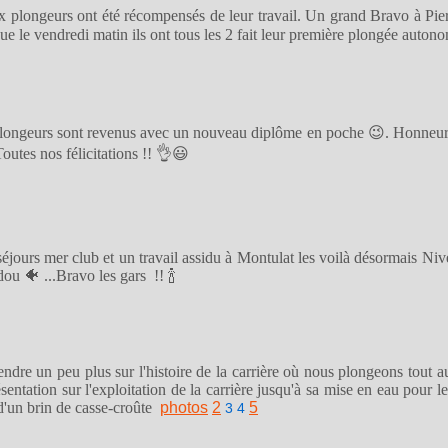
aux plongeurs ont été récompensés de leur travail. Un grand Bravo à Pie
que le vendredi matin ils ont tous les 2 fait leur première plongée auton
s plongeurs sont revenus avec un nouveau diplôme en poche 😉. Honneu
outes nos félicitations !! 👌😃
séjours mer club et un travail assidu à Montulat les voilà désormais Ni
u 🐠 ...Bravo les gars !! 🍾
ndre un peu plus sur l'histoire de la carrière où nous plongeons tout a
ntation sur l'exploitation de la carrière jusqu'à sa mise en eau pour 
 d'un brin de casse-croûte
photos
2
5
3
4