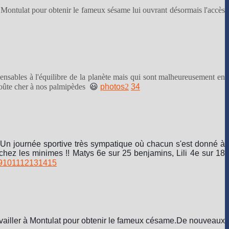
 Montulat pour obtenir le fameux sésame lui ouvrant désormais l'accès
pensables à l'équilibre de la planète mais qui sont malheureusement en
roûte cher à nos palmipèdes
😃
photos
2
3
4
Un journée sportive très sympatique où chacun s'est donné à
hez les minimes !! Matys 6e sur 25 benjamins, Lili 4e sur 18
9
10
11
12
13
14
15
vailler à Montulat pour obtenir le fameux césame.
De nouveaux