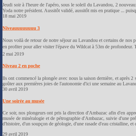
Jeudi soir à l'heure de l'apéro, sous le soleil du Lavandou, 2 nouve
Yoda notre président. Aussitôt validé, aussitôt mis en pratique ... puis
18 mai 2019
Niveauuuuuuuu 3
Nous voilà de retour de notre séjour au Lavandou et certains de no
en profiter pour aller visiter l'épave du Wildcat à 53m de profondeur. T
2 mai 2019
Niveau 2 en poche
Ils ont commencé la plongée avec nous la saison dernière, et après 2 
goûter aux premières joies de l'autonomie d'ici une semaine au Lavando
30 avril 2019
Une soirée au musée
Ce soir, nos plongeurs ont pris la direction d'Ambazac afin d'en appre
musée de minéralogie et de pétrographie d'Ambazac, suivie d'une prése
d'histoire, d'un soupçon de géologie, d'une rasade d'eau cristalline, et
29 avril 2019