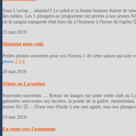
Sous L'océan ... lalalala!!! Le soleil et la bonne humeur étaient de mi
îles mèdes. Les 5 plongées au programme ont permis à nos jeunes N1 
où la sangria espagnole était bien sûr à l'honneur à l'heure de l'apéro
25 mai 2019
Montulat nous voilà
Petites photos souvenirs pour nos Niveau 1 de cette saison qui sont ven
2
3
4
photos
20 mai 2019
Séjour au Lavandou
Souvenirs souvenirs .... Retour en images sur notre sortie club au 
gabinière sous toutes ses facettes, la pointe de la galère, montrémian
jeunes N2 😉 ... D'une mer d'huile à une mer agitée, tous nos plongeu
19 mai 2019
En route vers l'autonomie