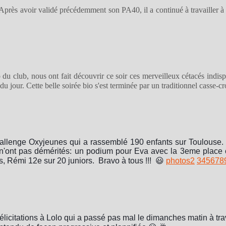
Après avoir validé précédemment son PA40, il a continué à travailler à
 du club, nous ont fait découvrir ce soir ces merveilleux cétacés indis
u jour. Cette belle soirée bio s'est terminée par un traditionnel casse-c
allenge Oxyjeunes qui a rassemblé 190 enfants sur Toulouse. 
i n'ont pas démérités: un podium pour Eva avec la 3eme place c
, Rémi 12e sur 20 juniors. Bravo à tous !!! 😃
photos
2
3
4
5
6
7
8
licitations à Lolo qui a passé pas mal le dimanches matin à tra