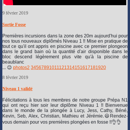
9 février 2019
Sortie Fosse
Premières incursions dans la zone des 20m aujourd'hui pour
nos tous nouveaux diplômés Niveau 1 !! Mise en pratique de
tout ce qu'il ont appris en piscine avec ce premier plongeon
dans le grand bain où la quantité d'air disponible dans le
bloc descend légèrement plus vite qu'à la piscine de
beaublanc
... 😉
photos
2
3
4
5
6
7
8
9
10
11
12
13
14
15
16
17
18
19
20
8 février 2019
Niveau 1 validé
Félicitations à tous les membres de notre groupe Prépa N1
qui ont reçu hier soir leur diplôme Niveau 1 !!
Bienvenue
dans le monde de la plongée à Lucy, Jess, Cathy, Béné,
Kevin, Seb, Alex, Christian, Mathieu et Jérémie.
😃
Rendez-
vous demain pour vos premières plongées en fosse !!
👌👌