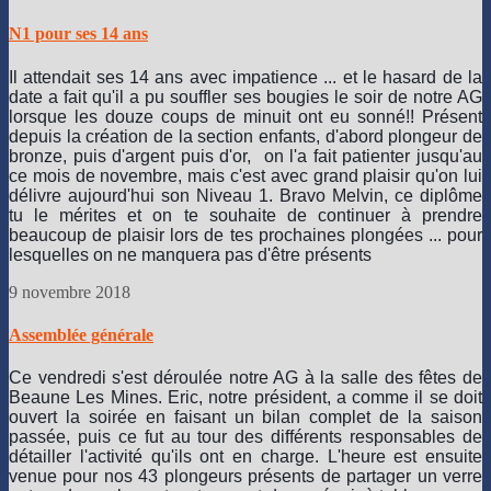
N1 pour ses 14 ans
Il attendait ses 14 ans avec impatience ... et le hasard de la
date a fait qu'il a pu souffler ses bougies le soir de notre AG
lorsque les douze coups de minuit ont eu sonné!! Présent
depuis la création de la section enfants, d'abord plongeur de
bronze, puis d'argent puis d'or, on l'a fait patienter jusqu'au
ce mois de novembre, mais c'est avec grand plaisir qu'on lui
délivre aujourd'hui son Niveau 1. Bravo Melvin, ce diplôme
tu le mérites et on te souhaite de continuer à prendre
beaucoup de plaisir lors de tes prochaines plongées ... pour
lesquelles on ne manquera pas d'être présen
ts
9 novembre 2018
Assemblée générale
Ce vendredi s'est déroulée notre AG à la salle des fêtes de
Beaune Les Mines. Eric, notre président, a comme il se doit
ouvert la soirée en faisant un bilan complet de la saison
passée, puis ce fut au tour des différents responsables de
détailler l'activité qu'ils ont en charge. L'heure est ensuite
venue pour nos 43 plongeurs présents de partager un verre