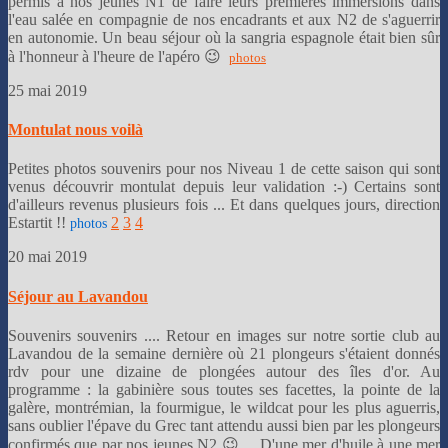
permis à nos jeunes N1 de faire leurs premières immersions dans
l'eau salée en compagnie de nos encadrants et aux N2 de s'aguerrir
en autonomie. Un beau séjour où la sangria espagnole était bien sûr
à l'honneur à l'heure de l'apéro 😉
photos
25 mai 2019
Montulat nous voilà
Petites photos souvenirs pour nos Niveau 1 de cette saison qui sont
venus découvrir montulat depuis leur validation :-) Certains sont
d'ailleurs revenus plusieurs fois ... Et dans quelques jours, direction
Estartit !!
2
3
4
photos
20 mai 2019
Séjour au Lavandou
Souvenirs souvenirs .... Retour en images sur notre sortie club au
Lavandou de la semaine dernière où 21 plongeurs s'étaient donnés
rdv pour une dizaine de plongées autour des îles d'or. Au
programme : la gabinière sous toutes ses facettes, la pointe de la
galère, montrémian, la fourmigue, le wildcat pour les plus aguerris,
sans oublier l'épave du Grec tant attendu aussi bien par les plongeurs
confirmés que par nos jeunes N2 😉 ... D'une mer d'huile à une mer