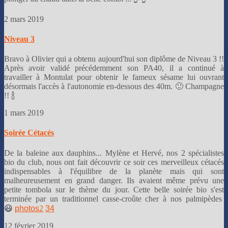
2 mars 2019
Niveau 3
Bravo à Olivier qui a obtenu aujourd'hui son diplôme de Niveau 3 !!
Après avoir validé précédemment son PA40, il a continué à
travailler à Montulat pour obtenir le fameux sésame lui ouvrant
désormais l'accès à l'autonomie en-dessous des 40m. 🙂 Champagne
!! 🍾
1 mars 2019
Soirée Cétacés
De la baleine aux dauphins... Mylène et Hervé, nos 2 spécialistes
bio du club, nous ont fait découvrir ce soir ces merveilleux cétacés
indispensables à l'équilibre de la planète mais qui sont
malheureusement en grand danger. Ils avaient même prévu une
petite tombola sur le thème du jour. Cette belle soirée bio s'est
terminée par un traditionnel casse-croûte cher à nos palmipèdes
😃
photos
2
3
4
12 février 2019