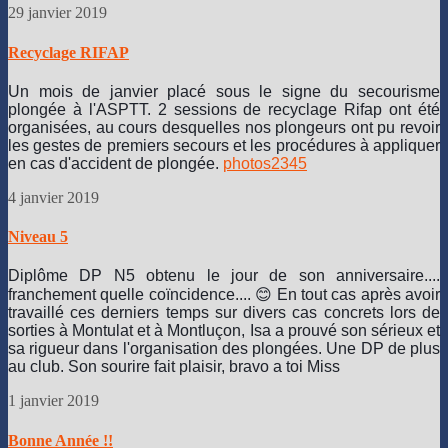
29 janvier 2019
Recyclage RIFAP
Un mois de janvier placé sous le signe du secourisme
plongée à l'ASPTT. 2 sessions de recyclage Rifap ont été
organisées, au cours desquelles nos plongeurs ont pu revoir
les gestes de premiers secours et les procédures à appliquer
en cas d'accident de plongée.
photos
2
3
4
5
4 janvier 2019
Niveau 5
Diplôme DP N5 obtenu le jour de son anniversaire....
franchement quelle coïncidence.... 😊 En tout cas après avoir
travaillé ces derniers temps sur divers cas concrets lors de
sorties à Montulat et à Montluçon, Isa a prouvé son sérieux et
sa rigueur dans l'organisation des plongées. Une DP de plus
au club.
Son sourire fait plaisir, bravo a toi Miss
1 janvier 2019
Bonne Année !!