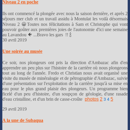
Niveau 2 en poche
Ils ont commencé la plongée avec nous la saison dernière, et après 2
séjours mer club et un travail assidu à Montulat les voilà désormais
Niveau 2 😀Toutes nos félicitations à Sam et Christophe qui vont
pouvoir goûter aux premières joies de l'autonomie d'ici une semaine
au Lavandou 🐠 ...Bravo les gars !! 🍾
30 avril 2019
Une soirée au musée
Ce soir, nos plongeurs ont pris la direction d'Ambazac afin d'en
apprendre un peu plus sur l'histoire de la carrière où nous plongeons
tout au long de l'année. Fredo et Christian nous avait organisé une
visite du musée de minéralogie et de pétrographie d'Ambazac, suivie
d'une présentation sur l'exploitation de la carrière jusqu'à sa mise en
eau pour le plus grand plaisir des plongeurs. Un programme bien
ficelé d'un peu d'histoire, d'un soupçon de géologie, d'une rasade
d'eau cristalline, et d'un brin de casse-croûte
photos
2
5
3
4
29 avril 2019
A la une de Subaqua