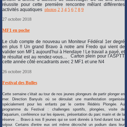
réussite pour cette première rencontre mêlant différentes
activités aquatiques
photos
2
3
4
5
6
7
8
9
27 octobre 2018
MF1 en poche
Le club compte de nouveau un Moniteur Fédéral 1er degré
en plus !! Un grand Bravo à notre ami Fredo qui vient de
valider son MF1 aujourd'hui à Hendaye !
Le travail a payé, et
Carton plein pour l'ASPTT
le résultat est au rendez-vous
…
cette année côté encadrants avec 2 MF1 et une N4
26 octobre 2018
Festival des Bulles
Cette semaine c'était au tour de nos jeunes plongeurs de partir plonger en
mer. Direction Banyuls où se déroulait une manifestation organisée
spécialement pour les enfants par le centre Rédéris Plongée
. Au
programme du Festival : challenges sportifs, plongées, visite de
l'aquarium, conférence sur les épaves, présentation du parc marin et de la
réserve ... Bravo à nos 8 jeunes qui se sont donnés à fond durant tout le
séjour. Certains d'entre eux ont même décroché un podium dans leur