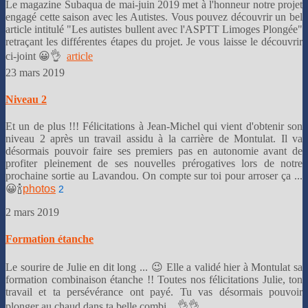
Le magazine Subaqua de mai-juin 2019 met à l'honneur notre projet
engagé cette saison avec les Autistes. Vous pouvez découvrir un bel
article intitulé "Les autistes bullent avec l'ASPTT Limoges Plongée"
retraçant les différentes étapes du projet. Je vous laisse le découvrir
ci-joint 😀👌
article
23 mars 2019
Niveau 2
Et un de plus !!! Félicitations à Jean-Michel qui vient d'obtenir son
niveau 2 après un travail assidu à la carrière de Montulat. Il va
désormais pouvoir faire ses premiers pas en autonomie avant de
profiter pleinement de ses nouvelles prérogatives lors de notre
prochaine sortie au Lavandou. On compte sur toi pour arroser ça ...
😀🍾
photos
2
2 mars 2019
Formation étanche
Le sourire de Julie en dit long ... 😉 Elle a validé hier à Montulat sa
formation combinaison étanche !! Toutes nos félicitations Julie, ton
travail et ta persévérance ont payé. Tu vas désormais pouvoir
plonger au chaud dans ta belle combi ...👌👌