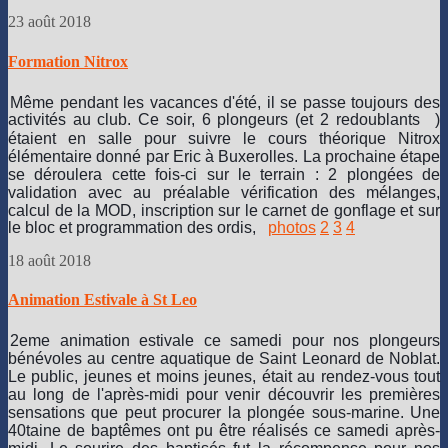
23 août 2018
Formation Nitrox
Même pendant les vacances d'été, il se passe toujours des
activités au club. Ce soir, 6 plongeurs (et 2 redoublan
ts
)
étaient en salle pour suivre le cours théorique Nitrox
élémentaire donné par Eric à Buxerolles. La prochaine étape
se déroulera cette fois-ci sur le terrain : 2 plongées de
validation avec au préalable vérification des mélanges,
calcul de la MOD, inscription sur le carnet de gonflage et sur
le bloc et programmation des ordis,
photos
2
3
4
18 août 2018
Animation Estivale à St Leo
2eme animation estivale ce samedi pour nos plongeurs
bénévoles au centre aquatique de Saint Leonard de Noblat.
Le public, jeunes et moins jeunes, était au rendez-vous tout
au long de l'après-midi pour venir découvrir les premières
sensations que peut procurer la plongée sous-marine. Une
40taine de baptêmes ont pu être réalisés ce samedi après-