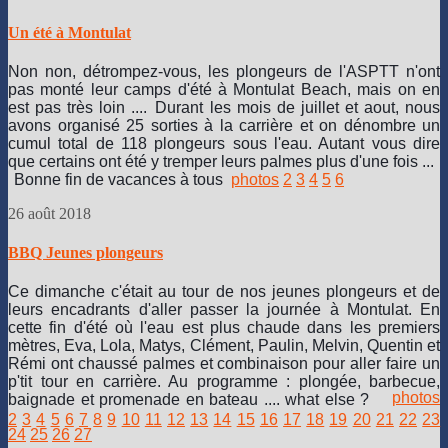
Un été à Montulat
Non non, détrompez-vous, les plongeurs de l'ASPTT n'ont
pas monté leur camps d'été à Montulat Beach, mais on en
est pas très loin ....
Durant les mois de juillet et aout, nous
avons organisé 25 sorties à la carrière et on dénombre un
cumul total de 118 plongeurs sous l'eau. Autant vous dire
que certains ont été y tremper leurs palmes plus d'une fois ...
Bonne fin de vacances à tous
photos
2
3
4
5
6
26 août 2018
BBQ Jeunes plongeurs
Ce dimanche c'était au tour de nos jeunes plongeurs et de
leurs encadrants d'aller passer la journée à Montulat. En
cette fin d'été où l'eau est plus chaude dans les premiers
mètres, Eva, Lola, Matys, Clément, Paulin, Melvin, Quentin et
Rémi ont chaussé palmes et combinaison pour aller faire un
p'tit tour en carrière. Au programme : plongée, barbecue,
photos
baignade et promenade en bateau .... what else ?
2
3
4
5
6
7
8
9
10
11
12
13
14
15
16
17
18
19
20
21
22
23
24
25
26
27