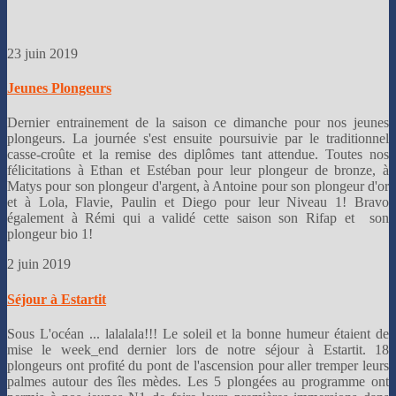
23 juin 2019
Jeunes Plongeurs
Dernier entrainement de la saison ce dimanche pour nos jeunes
plongeurs. La journée s'est ensuite poursuivie par le traditionnel
casse-croûte et la remise des diplômes tant attendue. Toutes nos
félicitations à Ethan et Estéban pour leur plongeur de bronze, à
Matys pour son plongeur d'argent, à Antoine pour son plongeur d'or
et à Lola, Flavie, Paulin et Diego pour leur Niveau 1! Bravo
également à Rémi qui a validé cette saison son Rifap et son
plongeur bio 1!
2 juin 2019
Séjour à Estartit
Sous L'océan ... lalalala!!! Le soleil et la bonne humeur étaient de
mise le week_end dernier lors de notre séjour à Estartit. 18
plongeurs ont profité du pont de l'ascension pour aller tremper leurs
palmes autour des îles mèdes. Les 5 plongées au programme ont