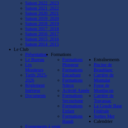
plongée
Saison 2022_2023
à
Saison 2021_2022
Lucy,
Saison 2020_2021
Jess,
Saison 2019_2020
Cathy,
Saison 2018_2019
Béné,
Saison 2017_2018
Kevin,
Saison 2016_2017
Seb,
Saison 2015_2016
Alex,
Saison 2014_2015
Christian,
Le Club
Mathieu
Présentation
Formations
et
Le Bureau
Formations
Entraînements
Jérémie.
Les
Plongeur
Piscine de
😃
Moniteurs
Formations
Beaublanc
Rendez-
Tarifs 2025-
Encadrant
Carrière de
vous
2026
Formations
Montulat
demain
Règlement
Nitrox
Fosse de
pour
Intérieur
Activité Apnée
Montluçon
vos
Documents
Formations
Carrière de
premières
Secourisme
Travassac
plongées
Formations
La Graule Base
en
Enfant
Fédérale
fosse
Formations
Sorties Mer
!!
Handi
Calendrier
👌
Evenements à venir