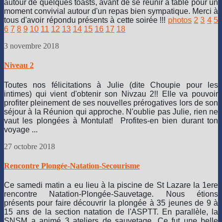
autour de quelques toasts, avant de se réunir à table pour un
moment convivial autour d'un repas bien sympatique. Merci à
tous d'avoir répondu présents à cette soirée !!!
photos
2
3
4
5
6
7
8
9
10
11
12
13
14
15
16
17
18
3 novembre 2018
Niveau 2
Toutes nos félicitations à Julie (dite Choupie pour les
intimes) qui vient d'obtenir son Nivzau 2!! Elle va pouvoir
profiter pleinement de ses nouvelles prérogatives lors de son
séjour à la Réunion qui approche. N'oublie pas Julie, rien ne
vaut les plongées à Montulat! Profites-en bien durant ton
voyage ...
27 octobre 2018
Rencontre Plongée-Natation-Secourisme
Ce samedi matin a eu lieu à la piscine de St Lazare la 1ere
rencontre Natation-Plongée-Sauvetage. Nous étions
présents pour faire découvrir la plongée à 35 jeunes de 9 à
15 ans de la section natation de l'ASPTT. En parallèle, la
SNSM a animé 3 ateliers de sauvetage. Ce fut une belle