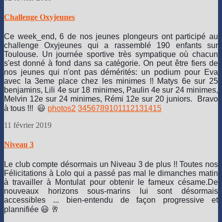
Challenge Oxyjeunes
Ce week_end, 6 de nos jeunes plongeurs ont participé au
challenge Oxyjeunes qui a rassemblé 190 enfants sur
Toulouse. Un journée sportive très sympatique où chacun
s'est donné à fond dans sa catégorie. On peut être fiers de
nos jeunes qui n'ont pas démérités: un podium pour Eva
avec la 3eme place chez les minimes !! Matys 6e sur 25
benjamins, Lili 4e sur 18 minimes, Paulin 4e sur 24 minimes,
Melvin 12e sur 24 minimes, Rémi 12e sur 20 juniors. Bravo
à tous !!! 😃
photos
2
3
4
5
6
7
8
9
10
11
12
13
14
15
11 février 2019
Niveau 3
Le club compte désormais un Niveau 3 de plus !! Toutes nos
Félicitations à Lolo qui a passé pas mal le dimanches matin
à travailler à Montulat pour obtenir le fameux césame.
De
nouveaux horizons sous-marins lui sont désormais
accessibles ... bien-entendu de façon progressive et
plannifiée 😃 🥂