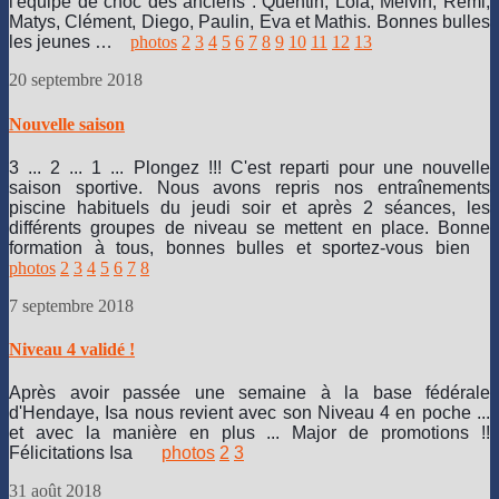
l'équipe de choc des anciens : Quentin, Lola, Melvin, Rémi,
Matys, Clément, Diego, Paulin, Eva et Mathis. Bonnes bulles
les jeunes …
photos
2
3
4
5
6
7
8
9
10
11
12
13
20 septembre 2018
Nouvelle saison
3 ... 2 ... 1 ... Plongez !!! C'est reparti pour une nouvelle
saison sportive. Nous avons repris nos entraînements
piscine habituels du jeudi soir et après 2 séances, les
différents groupes de niveau se mettent en place. Bonne
formation à tous, bonnes bulles et sportez-vous bien
photos
2
3
4
5
6
7
8
7 septembre 2018
Niveau 4 validé !
Après avoir passée une semaine à la base fédérale
d'Hendaye, Isa nous revient avec son Niveau 4 en poche ...
et avec la manière en plus ... Major de promotions !!
Félicitations Isa
photos
2
3
31 août 2018