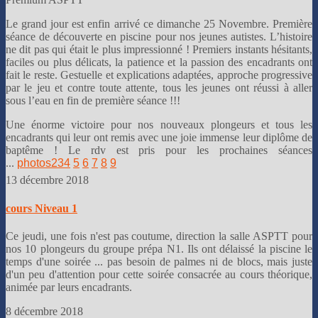
Le grand jour est enfin arrivé ce dimanche 25 Novembre. Première
séance de découverte en piscine pour nos jeunes autistes. L’histoire
ne dit pas qui était le plus impressionné ! Premiers instants hésitants,
faciles ou plus délicats, la patience et la passion des encadrants ont
fait le reste. Gestuelle et explications adaptées, approche progressive
par le jeu et contre toute attente, tous les jeunes ont réussi à aller
sous l’eau en fin de première séance !!!
Une énorme victoire pour nos nouveaux plongeurs et tous les
encadrants qui leur ont remis avec une joie immense leur diplôme de
baptême ! Le rdv est pris pour les prochaines séances
...
photos
2
3
4
5
6
7
8
9
13 décembre 2018
cours Niveau 1
Ce jeudi, une fois n'est pas coutume, direction la salle ASPTT pour
nos 10 plongeurs du groupe prépa N1. Ils ont délaissé la piscine le
temps d'une soirée ... pas besoin de palmes ni de blocs, mais juste
d'un peu d'attention pour cette soirée consacrée au cours théorique,
animée par leurs encadrants.
8 décembre 2018