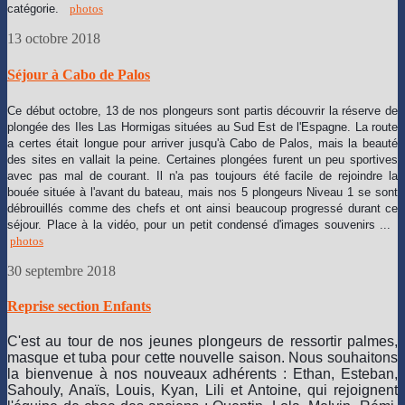
catégorie.
photos
13 octobre 2018
Séjour à Cabo de Palos
Ce début octobre, 13 de nos plongeurs sont partis découvrir la réserve de
plongée des Iles Las Hormigas situées au Sud Est de l'Espagne. La route
a certes était longue pour arriver jusqu'à Cabo de Palos, mais la beauté
des sites en vallait la peine. Certaines plongées furent un peu sportives
avec pas mal de courant. Il n'a pas toujours été facile de rejoindre la
bouée située à l'avant du bateau, mais nos 5 plongeurs Niveau 1 se sont
débrouillés comme des chefs et ont ainsi beaucoup progressé durant ce
séjour. Place à la vidéo, pour un petit condensé d'images souvenirs ...
photos
30 septembre 2018
Reprise section Enfants
C'est au tour de nos jeunes plongeurs de ressortir palmes,
masque et tuba pour cette nouvelle saison. Nous souhaitons
la bienvenue à nos nouveaux adhérents : Ethan, Esteban,
Sahouly, Anaïs, Louis, Kyan, Lili et Antoine, qui rejoignent