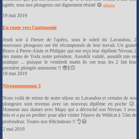
agitée, tous nos plongeurs ont dignement résisté 😄
photos
19 mai 2019
En route vers l'autonomie
Jeudi soir à l'heure de l'apéro, sous le soleil du Lavandou, 2
nouveaux plongeurs ont été récompensés de leur travail. Un grand
Bravo à Pierre-Alain et Philippe qui ont reçu leur diplôme Niveau 2
des mains de Yoda notre président. Aussitôt validé, aussitôt mis en
pratique ... puisque le vendredi matin ils ont tous les 2 fait leur
première plongée autonome !! 😎🍾🙃
18 mai 2019
Niveauuuuuuuu 3
Nous voilà de retour de notre séjour au Lavandou et certains de nos
plongeurs sont revenus avec un nouveau diplôme en poche 😉.
Honneur aux dames avec Mapy qui a décroché son Niveau 3 avec
brio et a pu en profiter pour aller visiter l'épave du Wildcat à 53m de
profondeur. Toutes nos félicitations !! 👌😃
2 mai 2019