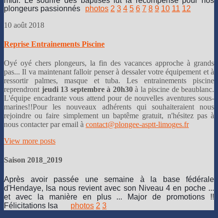
midi. Le sourire des baptisés fut la récompense pour nos
plongeurs passionnés
photos
2
3
4
5
6
7
8
9
10
11
12
10 août 2018
Reprise Entrainements Piscine
Oyé oyé chers plongeurs, la fin des vacances approche à grands
pas... Il va maintenant falloir penser à dessaler votre équipement et à
ressortir palmes, masque et tuba. Les entrainements piscine
reprendront
jeudi 13 septembre à 20h30
à la piscine de beaublanc.
L'équipe encadrante vous attend pour de nouvelles aventures sous-
marines!!Pour les nouveaux adhérents qui souhaiteraient nous
rejoindre ou faire simplement un baptême gratuit, n'hésitez pas à
nous contacter par email à
contact@plongee-asptt-limoges.fr
View more posts
Saison 2018_2019
Après avoir passée une semaine à la base fédérale
d'Hendaye, Isa nous revient avec son Niveau 4 en poche ...
et avec la manière en plus ... Major de promotions !!
Félicitations Isa
photos
2
3