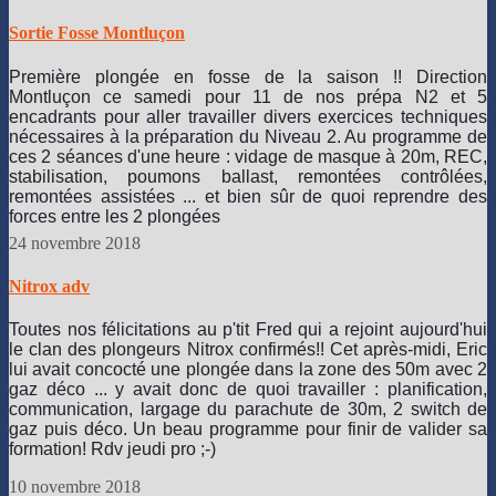
Sortie Fosse Montluçon
Première plongée en fosse de la saison !! Direction
Montluçon ce samedi pour 11 de nos prépa N2 et 5
encadrants pour aller travailler divers exercices techniques
nécessaires à la préparation du Niveau 2. Au programme de
ces 2 séances d'une heure : vidage de masque à 20m, REC,
stabilisation, poumons ballast, remontées contrôlées,
remontées assistées ... et bien sûr de quoi reprendre des
forces entre les 2 plongées
https://static.xx.fbcdn.net/images/
😄
24 novembre 2018
Nitrox adv
Toutes nos félicitations au p'tit Fred qui a rejoint aujourd'hui
le clan des plongeurs Nitrox confirmés!!
Cet après-midi, Eric
lui avait concocté une plongée dans la zone des 50m avec 2
gaz déco ... y avait donc de quoi travailler : planification,
communication, largage du parachute de 30m, 2 switch de
gaz puis déco. Un beau programme pour finir de valider sa
formation! Rdv jeudi pro ;-)
10 novembre 2018