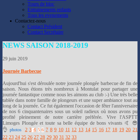
👌
Tours de bloc
Entrainements enfants
Tous les evenements
Contactez-nous
Contact Président
Contact Secrétaire
NEWS
SAISON 2018-2019
29 juin 2019
Journée Barbecue
Aujourd'hui s'est déroulée notre journée plongée barbecue de fin de
saison. Nous étions très nombreux à Montulat pour partager une
journée fantastique comme nous les aimons au club :-) Une très belle
tablée dans notre famille de plongeurs et une super ambiance tout au
long de la journée. Ce fut également l'occasion de fêter l'anniversaire
de nos 6 cinquantenaires sous un soleil radieux où nous avons pu
profité pleinement de notre carrière préférée. Vive l'ASPTT
Limoges Plongée et toute sa belle équipe de bons vivants 🤙 😎
👌
2
3
7
8
9
10
11
12
13
14
15
16
17
18
19
20
21
photos
5
6
4
22
23
24
25
26
27
28
29
30
31
32
33