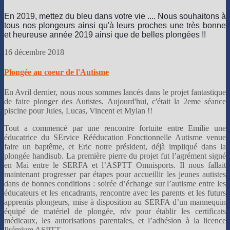
En 2019, mettez du bleu dans votre vie ....
Nous souhaitons à
tous nos plongeurs ainsi qu'à leurs proches une très bonne
et heureuse année 2019 ainsi que de belles plongées !!
👌
16 décembre 2018
Plongée au coeur de l'Autisme
En Avril dernier, nous nous sommes lancés dans le projet fantastique
de faire plonger des Autistes. Aujourd'hui, c'était la 2eme séance
piscine pour Jules, Lucas, Vincent et Mylan !!
Tout a commencé par une rencontre fortuite entre Emilie une
éducatrice du SErvice Rééducation Fonctionnelle Autisme venue
faire un baptême, et Eric notre président, déjà impliqué dans la
plongée handisub. La première pierre du projet fut l’agrément signé
en Mai entre le SERFA et l’ASPTT Omnisports. Il nous fallait
maintenant progresser par étapes pour accueillir les jeunes autistes
dans de bonnes conditions : soirée d’échange sur l’autisme entre les
éducateurs et les encadrants, rencontre avec les parents et les futurs
apprentis plongeurs, mise à disposition au SERFA d’un mannequin
équipé de matériel de plongée, rdv pour établir les certificats
médicaux, les autorisations parentales, et l’adhésion à la licence
Prémium ASPTT