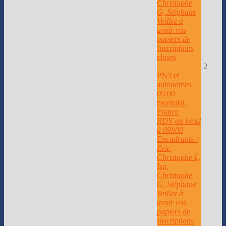
Christophe
G, Stéphane
Veillez à
avoir vos
papiers de
Inscriptions
closes
2
PN3 et
autonomes
09:00
montulat,
France
RDV au local
à 09h00
Encadrants :
Eric,
Christophe L,
Isa,
Christophe
G, Stéphane
Veillez à
avoir vos
papiers de
Inscriptions