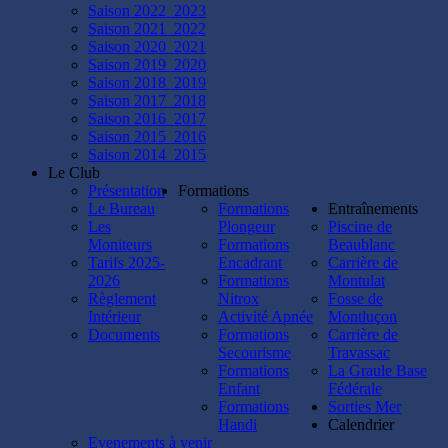
Saison 2022_2023
Saison 2021_2022
Saison 2020_2021
Saison 2019_2020
Saison 2018_2019
Saison 2017_2018
Saison 2016_2017
Saison 2015_2016
Saison 2014_2015
Le Club
Présentation
Formations
Le Bureau
Formations
Entraînements
Les
Plongeur
Piscine de
Moniteurs
Formations
Beaublanc
Tarifs 2025-
Encadrant
Carrière de
2026
Formations
Montulat
Règlement
Nitrox
Fosse de
Intérieur
Activité Apnée
Montluçon
Documents
Formations
Carrière de
Secourisme
Travassac
Formations
La Graule Base
Enfant
Fédérale
Formations
Sorties Mer
Handi
Calendrier
Evenements à venir