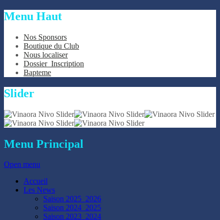
précédente
précédent
suivante
suivant
Menu
Haut
Nos Sponsors
Boutique du Club
Nous localiser
Dossier_Inscription
Bapteme
Slider
Menu
Principal
Open menu
Accueil
Les News
Saison 2025_2026
Saison 2024_2025
Saison 2023_2024