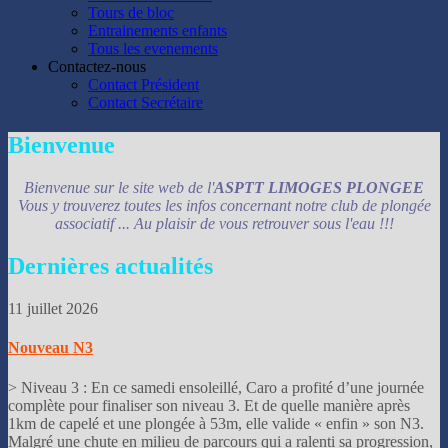
Tours de bloc
Entrainements enfants
Tous les evenements
Contactez-nous
Contact Président
Contact Secrétaire
Bienvenue
Bienvenue sur le site web de l'
ASPTT LIMOGES PLONGEE
Vous y trouverez toutes les infos concernant notre club de plongée
associatif ... Au plaisir de vous retrouver sous l'eau !!!
Dernières
actualités
11 juillet 2026
Nouveau N3
> Niveau 3 : En ce samedi ensoleillé, Caro a profité d’une journée
complète pour finaliser son niveau 3. Et de quelle manière après
1km de capelé et une plongée à 53m, elle valide « enfin » son N3.
Malgré une chute en milieu de parcours qui a ralenti sa progression,