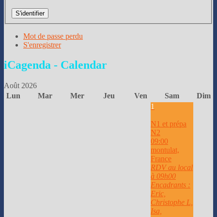
S'identifier
Mot de passe perdu
S'enregistrer
iCagenda
- Calendar
Août 2026
Lun
Mar
Mer
Jeu
Ven
Sam
Dim
1
N1 et prépa
N2
09:00
montulat,
France
RDV au local
à 09h00
Encadrants :
Eric,
Christophe L,
Isa,