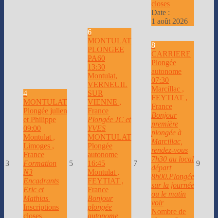
closes
Date :
1 août 2026
6
MONTULAT
8
PLONGEE
CARRIERE
PA60
Plongée
13:30
autonome
Montulat,
07:30
VERNEUIL
Marcillac ,
4
SUR
FEYTIAT ,
MONTULAT
VIENNE ,
France
Plongée julien
France
Bonjour
et Philippe
Plongée JC et
première
09:00
YVES
plongée à
Montulat ,
MONTULAT
Marcillac,
Limoges ,
Plongée
rendez-vous
France
autonome
7h30 au local
3
Formation
5
16:45
7
9
départ
N3
Montulat ,
8h00.Plongée
Encadrants
FEYTIAT ,
sur la journée
Eric et
France
ou le matin
Mathias
Bonjour
voir
Inscriptions
plongée
Nombre de
closes
autonome