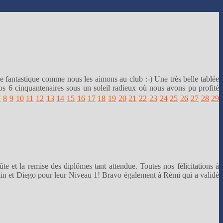
e fantastique comme nous les aimons au club :-) Une très belle tablée
nos 6 cinquantenaires sous un soleil radieux où nous avons pu profité
7
8
9
10
11
12
13
14
15
16
17
18
19
20
21
22
23
24
25
26
27
28
29
te et la remise des diplômes tant attendue. Toutes nos félicitations à
ulin et Diego pour leur Niveau 1! Bravo également à Rémi qui a validé