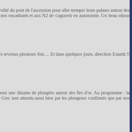
rofité du pont de l'ascension pour aller tremper leurs palmes autour des
 nos encadrants et aux N2 de s'aguerrir en autonomie. Un beau séjour
revenus plusieurs fois ... Et dans quelques jours, direction Estartit !!
pour une dizaine de plongées autour des îles d'or. Au programme : la
du Grec tant attendu aussi bien par les plongeurs confirmés que par nos