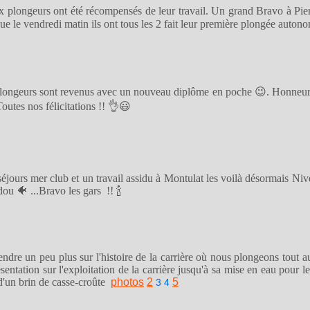
aux plongeurs ont été récompensés de leur travail. Un grand Bravo à Pie
que le vendredi matin ils ont tous les 2 fait leur première plongée auton
s plongeurs sont revenus avec un nouveau diplôme en poche 😉. Honneu
outes nos félicitations !! 👌😃
séjours mer club et un travail assidu à Montulat les voilà désormais Ni
u 🐠 ...Bravo les gars !! 🍾
ndre un peu plus sur l'histoire de la carrière où nous plongeons tout a
ntation sur l'exploitation de la carrière jusqu'à sa mise en eau pour 
 d'un brin de casse-croûte
photos
2
5
3
4