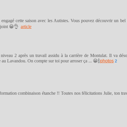
engagé cette saison avec les Autistes. Vous pouvez découvrir un bel a
ci-joint 😀👌
article
n niveau 2 après un travail assidu à la carrière de Montulat. Il va dé
e au Lavandou. On compte sur toi pour arroser ça ... 😀🍾
photos
2
a formation combinaison étanche !! Toutes nos félicitations Julie, ton t