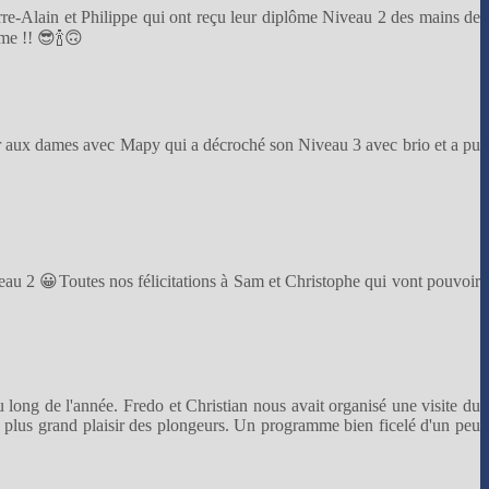
rre-Alain et Philippe qui ont reçu leur diplôme Niveau 2 des mains de
ome !! 😎🍾🙃
r aux dames avec Mapy qui a décroché son Niveau 3 avec brio et a pu
veau 2 😀Toutes nos félicitations à Sam et Christophe qui vont pouvoir
u long de l'année. Fredo et Christian nous avait organisé une visite du
le plus grand plaisir des plongeurs. Un programme bien ficelé d'un peu