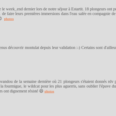
se le week_end dernier lors de notre séjour à Estartit. 18 plongeurs ont p
de faire leurs premières immersions dans l'eau salée en compagnie de
 😉
photos
us découvrir montulat depuis leur validation :-) Certains sont d'ailleurs 
Lavandou de la semaine dernière où 21 plongeurs s'étaient donnés rdv 
, la fourmigue, le wildcat pour les plus aguerris, sans oublier l'épave 
rs ont dignement résisté 😄
photos