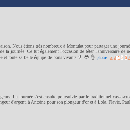
saison. Nous étions très nombreux à Montulat pour partager une journé
e la journée. Ce fut également l'occasion de fêter l'anniversaire de 
e et toute sa belle équipe de bons vivants 🤙 😎 👌
2
3
photos
5
6
4
rs. La journée s'est ensuite poursuivie par le traditionnel casse-croû
geur d'argent, à Antoine pour son plongeur d'or et à Lola, Flavie, Pa