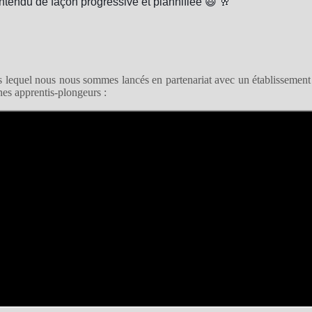
ntendu de façon progressive et plannifiée 😃 🥂
dans lequel nous nous sommes lancés en partenariat avec un établissemen
es apprentis-plongeurs :