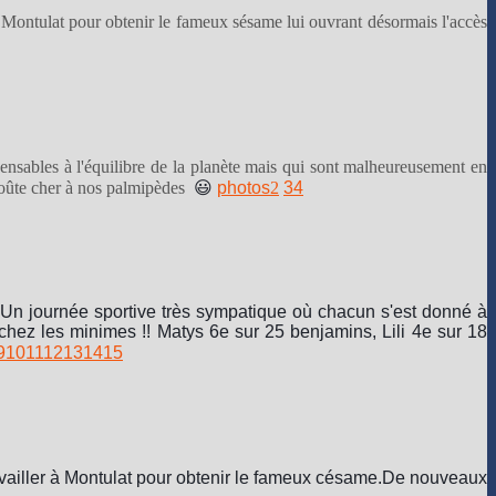
 Montulat pour obtenir le fameux sésame lui ouvrant désormais l'accès
pensables à l'équilibre de la planète mais qui sont malheureusement en
roûte cher à nos palmipèdes
😃
photos
2
3
4
Un journée sportive très sympatique où chacun s'est donné à
hez les minimes !! Matys 6e sur 25 benjamins, Lili 4e sur 18
9
10
11
12
13
14
15
vailler à Montulat pour obtenir le fameux césame.
De nouveaux