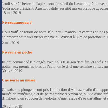
Jeudi soir à l'heure de l'apéro, sous le soleil du Lavandou, 2 nouve
Yoda notre président. Aussitôt validé, aussitôt mis en pratique ... puis
18 mai 2019
Niveauuuuuuuu 3
Nous voilà de retour de notre séjour au Lavandou et certains de no
en profiter pour aller visiter l'épave du Wildcat à 53m de profondeur. T
2 mai 2019
Niveau 2 en poche
Ils ont commencé la plongée avec nous la saison dernière, et après 2 
goûter aux premières joies de l'autonomie d'ici une semaine au Lavando
30 avril 2019
Une soirée au musée
Ce soir, nos plongeurs ont pris la direction d'Ambazac afin d'en appre
musée de minéralogie et de pétrographie d'Ambazac, suivie d'une prése
d'histoire, d'un soupçon de géologie, d'une rasade d'eau cristalline, et
29 avril 2019