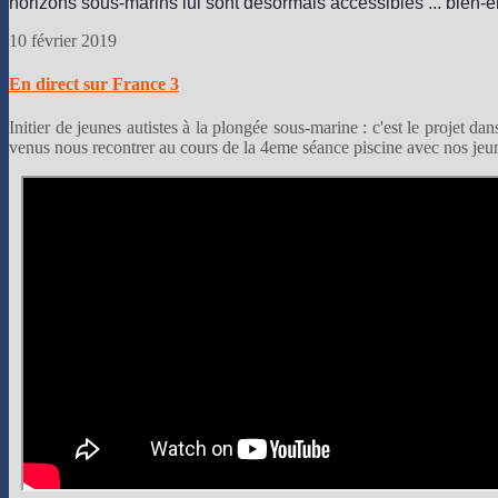
horizons sous-marins lui sont désormais accessibles ... bien-e
10 février 2019
En direct sur France 3
Initier de jeunes autistes à la plongée sous-marine : c'est le projet 
venus nous recontrer au cours de la 4eme séance piscine avec nos jeun