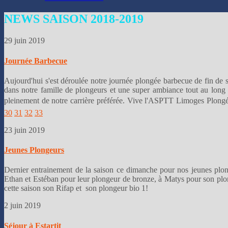
👌
NEWS
SAISON 2018-2019
29 juin 2019
Journée Barbecue
Aujourd'hui s'est déroulée notre journée plongée barbecue de fin de 
dans notre famille de plongeurs et une super ambiance tout au long d
pleinement de notre carrière préférée. Vive l'ASPTT Limoges Plongé
30
31
32
33
23 juin 2019
Jeunes Plongeurs
Dernier entrainement de la saison ce dimanche pour nos jeunes plongeu
Ethan et Estéban pour leur plongeur de bronze, à Matys pour son plon
cette saison son Rifap et son plongeur bio 1!
2 juin 2019
Séjour à Estartit