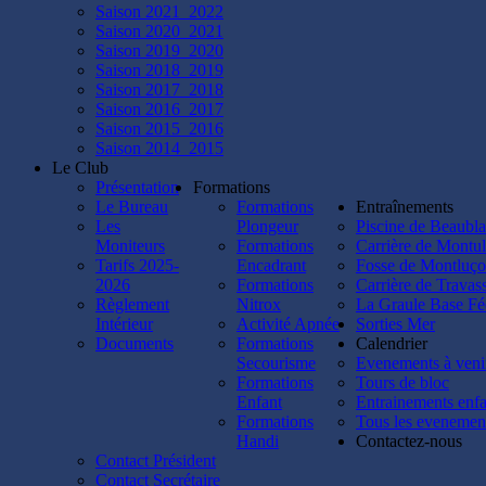
plongée
Saison 2021_2022
à
Saison 2020_2021
Lucy,
Saison 2019_2020
Jess,
Saison 2018_2019
Cathy,
Saison 2017_2018
Béné,
Saison 2016_2017
Kevin,
Saison 2015_2016
Seb,
Saison 2014_2015
Alex,
Le Club
Christian,
Présentation
Formations
Mathieu
Le Bureau
Formations
Entraînements
et
Les
Plongeur
Piscine de Beaubl
Jérémie.
Moniteurs
Formations
Carrière de Montul
😃
Tarifs 2025-
Encadrant
Fosse de Montluç
Rendez-
2026
Formations
Carrière de Travas
vous
Règlement
Nitrox
La Graule Base Fé
demain
Intérieur
Activité Apnée
Sorties Mer
pour
Documents
Formations
Calendrier
vos
Secourisme
Evenements à veni
premières
Formations
Tours de bloc
plongées
Enfant
Entrainements enfa
en
Formations
Tous les evenemen
fosse
Handi
Contactez-nous
!!
Contact Président
👌
Contact Secrétaire