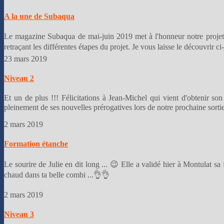
A la une de Subaqua
Le magazine Subaqua de mai-juin 2019 met à l'honneur notre projet 
retraçant les différentes étapes du projet. Je vous laisse le découvrir 
23 mars 2019
Niveau 2
Et un de plus !!! Félicitations à Jean-Michel qui vient d'obtenir so
pleinement de ses nouvelles prérogatives lors de notre prochaine sorti
2 mars 2019
Formation étanche
Le sourire de Julie en dit long ... 😉 Elle a validé hier à Montulat s
chaud dans ta belle combi ...👌👌
2 mars 2019
Niveau 3