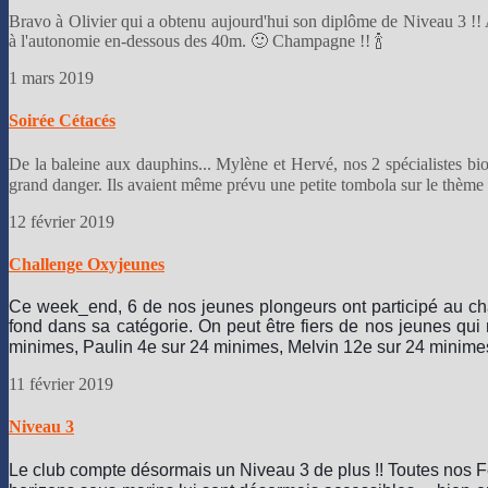
Bravo à Olivier qui a obtenu aujourd'hui son diplôme de Niveau 3 !! 
à l'autonomie en-dessous des 40m. 🙂 Champagne !! 🍾
1 mars 2019
Soirée Cétacés
De la baleine aux dauphins... Mylène et Hervé, nos 2 spécialistes bio
grand danger. Ils avaient même prévu une petite tombola sur le thème d
12 février 2019
Challenge Oxyjeunes
Ce week_end, 6 de nos jeunes plongeurs ont participé au ch
fond dans sa catégorie. On peut être fiers de nos jeunes qu
minimes, Paulin 4e sur 24 minimes, Melvin 12e sur 24 minimes
11 février 2019
Niveau 3
Le club compte désormais un Niveau 3 de plus !! Toutes nos Fé