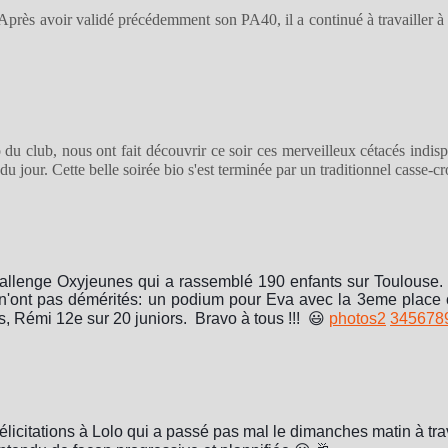
Après avoir validé précédemment son PA40, il a continué à travailler à
 du club, nous ont fait découvrir ce soir ces merveilleux cétacés indis
u jour. Cette belle soirée bio s'est terminée par un traditionnel casse-c
allenge Oxyjeunes qui a rassemblé 190 enfants sur Toulouse. 
i n'ont pas démérités: un podium pour Eva avec la 3eme place c
, Rémi 12e sur 20 juniors. Bravo à tous !!! 😃
photos
2
3
4
5
6
7
8
licitations à Lolo qui a passé pas mal le dimanches matin à tra