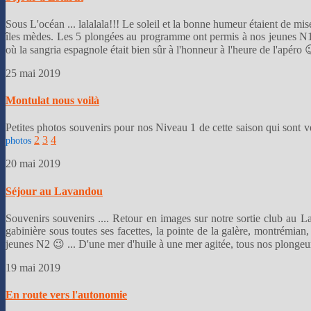
Sous L'océan ... lalalala!!! Le soleil et la bonne humeur étaient de mi
îles mèdes. Les 5 plongées au programme ont permis à nos jeunes N1 
où la sangria espagnole était bien sûr à l'honneur à l'heure de l'apéro
25 mai 2019
Montulat nous voilà
Petites photos souvenirs pour nos Niveau 1 de cette saison qui sont ven
2
3
4
photos
20 mai 2019
Séjour au Lavandou
Souvenirs souvenirs .... Retour en images sur notre sortie club au 
gabinière sous toutes ses facettes, la pointe de la galère, montrémian
jeunes N2 😉 ... D'une mer d'huile à une mer agitée, tous nos plongeu
19 mai 2019
En route vers l'autonomie