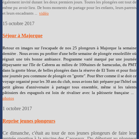
également invité durant les deux premiers jours. Toutes les plongées ont tout de
même pu avoir lieu. De bons moments de partage pour les enfants, leurs parents
et leurs encadrants ...
vidéo
15 octobre 2017
Séjour à Majorque
Retour en images sur l'escapade de nos 25 plongeurs à Majorque la semaine
dernière . Nous avons pu profiter d'une belle semaine de plongée ensoleillée où
régnait une très bonne ambiance. Programme varié marqué par une journée
dépaysante sur l'île de Cabrera au milieu de 100taines de barracudas, du PMT
dans la grotte bleue, de belles plongées dans la réserve de El Torro et pour finir
une journée peu commune de plongée en "grotte". Pour fêter comme il se doit ce
voyage organisé pour les 30 ans du club, nous avions fait préparer par l'hôtel un
petit gâteau d'anniversaire à partager tous ensemble, même si les talents
pâtissiers des espagnols est loin de rivaliser avec la pâtisserie française ...
photos
1 octobre 2017
Reprise jeunes plongeurs
Ce dimanche, c'était au tour de nos jeunes plongeurs de faire leur
rentrée sportive à la piscine des Casseaux. Du débutant au plongeur