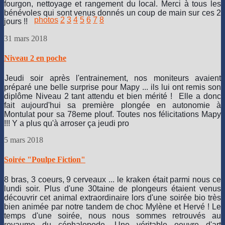
fourgon, nettoyage et rangement du local. Merci à tous les
bénévoles qui sont venus donnés un coup de main sur ces 2
photos
2
3
4
5
6
7
8
jours !!
31 mars 2018
Niveau 2 en poche
Jeudi soir après l'entrainement, nos moniteurs avaient
préparé une belle surprise pour Mapy ... ils lui ont remis son
diplôme Niveau 2 tant attendu et bien mérité !
Elle a donc
fait aujourd'hui sa première plongée en autonomie à
Montulat pour sa 78eme plouf. Toutes nos félicitations Mapy
!!! Y a plus qu'à arroser ça jeudi pro
5 mars 2018
Soirée "Poulpe Fiction"
8 bras, 3 coeurs, 9 cerveaux ... le kraken était parmi nous ce
lundi soir. Plus d'une 30taine de plongeurs étaient venus
découvrir cet animal extraordinaire lors d'une soirée bio très
bien animée par notre tandem de choc Mylène et Hervé ! Le
temps d'une soirée, nous nous sommes retrouvés au
royaume du céphalopode. Une véritable oeuvre d'art