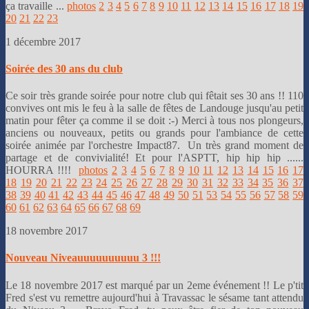
ça travaille ...
photos
2
3
4
5
6
7
8
9
10
11
12
13
14
15
16
17
18
19
20
21
22
23
1 décembre 2017
Soirée des 30 ans du club
Ce soir très grande soirée pour notre club qui fêtait ses 30 ans !! 110
convives ont mis le feu à la salle de fêtes de Landouge jusqu'au petit
matin pour fêter ça comme il se doit :-) Merci à tous nos plongeurs,
anciens ou nouveaux, petits ou grands pour l'ambiance de cette
soirée animée par l'orchestre Impact87. Un très grand moment de
partage et de convivialité! Et pour l'ASPTT, hip hip hip ......
HOURRA !!!!
photos
2
3
4
5
6
7
8
9
10
11
12
13
14
15
16
17
18
19
20
21
22
23
24
25
26
27
28
29
30
31
32
33
34
35
36
37
38
39
40
41
42
43
44
45
46
47
48
49
50
51
53
54
55
56
57
58
59
60
61
62
63
64
65
66
67
68
69
18 novembre 2017
Nouveau Niveauuuuuuuuuu 3 !!!
Le 18 novembre 2017 est marqué par un 2eme événement !! Le p'tit
Fred s'est vu remettre aujourd'hui à Travassac le sésame tant attendu