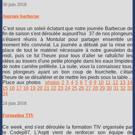
en
30 juin 2018
mer
ont
Journée barbecue
multiplié
les
C'est sous un soleil éclatant que notre journée Barbecue de
expériences,
fin de saison s'est déroulée aujourd'hui
37 de nos plongeurs
et
s'étaient réunis à Montulat pour partager ensemble un
notamment
moment très convivial. La journée a débuté par la mise en
celles
place de tout le matériel nécessaire à notre gueuleton du
des
midi, puis ce fut l'heure pour tous d'aller se rafraîchir les
mises
idées au travers d'une petite plongée dans les eaux limpides
à
de notre carrière préférée. La suite, vous la connaissez tous,
l'eau
nos plongeurs ayant un bon coup de fourchette, c'était
avec
l'heure de se désaltérer et de mettre les pieds sous la table ...
tantôt
Place aux photos
photos
2
3
4
5
6
7
8
9
10
11
12
13
14
la
15
16
17
18
19
20
21
22
23
24
25
26
27
28
29
30
31
32
33
bascule
34
arrière
depuis
24 juin 2018
les
zodiacs,
Formation TIV
tantôt
le
Ce week_end s'est déroulée la formation TIV organisée par
saut
le Codep87. L'Asptt vient de renforcer son équipe de
droit