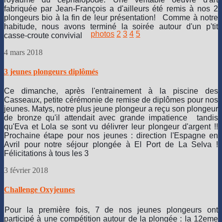
fabriquée par Jean-François a d'ailleurs été remis à nos 2
plongeurs bio à la fin de leur présentation!
Comme à notre
habitude, nous avons terminé la soirée autour d'un p'tit
photos
2
3
4
5
casse-croute convivial
4 mars 2018
3 jeunes plongeurs diplômés
Ce dimanche, après l'entrainement à la piscine des
Casseaux, petite cérémonie de remise de diplômes pour nos
jeunes. Matys, notre plus jeune plongeur a reçu son plongeur
de bronze qu'il attendait avec grande impatience
tandis
qu'Eva et Lola se sont vu délivrer leur plongeur d'argent !!
Prochaine étape pour nos jeunes : direction l'Espagne en
Avril pour notre séjour plongée à El Port de La Selva !
Félicitations à tous les 3
3 février 2018
Challenge Oxyjeunes
Pour la première fois, 7 de nos jeunes plongeurs ont
participé à une compétition autour de la plongée : la 12eme