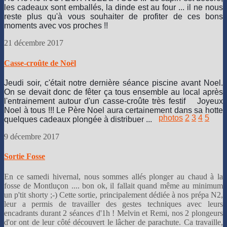
les cadeaux sont emballés, la dinde est au four ... il ne nous
reste plus qu'à vous souhaiter de profiter de ces bons
moments avec vos proches !!
21 décembre 2017
Casse-croûte de Noël
Jeudi soir, c'était notre dernière séance piscine avant Noel.
On se devait donc de fêter ça tous ensemble au local après
l'entrainement autour d'un casse-croûte très festif
Joyeux
Noel à tous !!! Le Père Noel aura certainement dans sa hotte
photos
2
3
4
5
quelques cadeaux plongée à distribuer ...
9 décembre 2017
Sortie Fosse
En ce samedi hivernal, nous sommes allés plonger au chaud à la
fosse de Montluçon .... bon ok, il fallait quand même au minimum
un p'tit shorty ;-) Cette sortie, principalement dédiée à nos prépa N2,
leur a permis de travailler des gestes techniques avec leurs
encadrants durant 2 séances d'1h ! Melvin et Remi, nos 2 plongeurs
d'or ont de leur côté découvert le lâcher de parachute. Ca travaille,