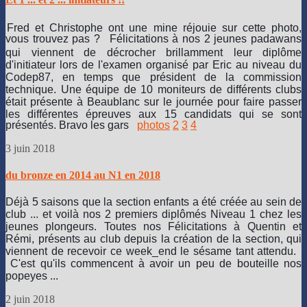
sur
la
Fred et Christophe ont une mine réjouie sur cette photo,
majorité
vous trouvez pas ?
Félicitations à nos 2 jeunes padawans
de
qui viennent de décrocher brillamment leur diplôme
la
d'initiateur lors de l'examen organisé par Eric au niveau du
France.
Codep87, en temps que président de la commission
Merci
technique. Une équipe de 10 moniteurs de différents clubs
à
était présente à Beaublanc sur le journée pour faire passer
l'ensemble
les différentes épreuves aux 15 candidats qui se sont
des
présentés. Bravo les gars
photos
2
3
4
plongeurs
pour
3 juin 2018
l'ambiance
joviale
du bronze en 2014 au N1 en 2018
et
sympa
Déjà 5 saisons que la section enfants a été créée au sein de
ressentie
club ... et voilà nos 2 premiers diplômés Niveau 1 chez les
tout
jeunes plongeurs. Toutes nos Félicitations à Quentin et
au
Rémi, présents au club depuis la création de la section, qui
long
viennent de recevoir ce week_end le sésame tant attendu.
du
C'est qu'ils commencent à avoir un peu de bouteille nos
séjour
popeyes ...
:-)
2 juin 2018