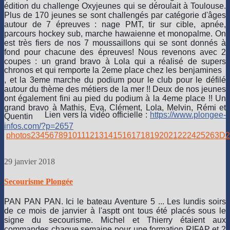
édition du challenge Oxyjeunes qui se déroulait à Toulouse.
Plus de 170 jeunes se sont challengés par catégorie d'âges
autour de 7 épreuves : nage PMT, tir sur cible, apnée,
parcours hockey sub, marche hawaienne et monopalme. On
est très fiers de nos 7 moussaillons qui se sont donnés à
fond pour chacune des épreuves! Nous revenons avec 2
coupes : un grand bravo à L
ola qui a réalisé de supers
chronos et qui remporte la 2eme place chez les benjamines
, et la 3eme marche du podium pour le club pour le défilé
autour du thème des métiers de la mer !! Deux de nos jeunes
ont également fini au pied du podium à la 4eme place !! Un
grand bravo à Mathis, Eva, Clément, Lola, Melvin, Rémi et
L
ien vers la vidéo officielle :
https://www.plongee-
Quentin
infos.com/?p=2657
photos
2
3
4
5
6
7
8
9
10
11
12
13
14
15
16
17
18
19
20
21
22
24
25
26
3D
2
29 janvier 2018
Secourisme Plongée
PAN PAN PAN. Ici le bateau Aventure 5 ... Les lundis soirs
de ce mois de janvier à l'asptt ont tous été placés sous le
signe du secourisme. Michel et Thierry étaient aux
commandes chaque semaine pour une formation RIFAP et 2