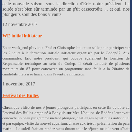
cette nouvelle saison, sous la direction d'Eric notre président. La
soirée s'est bien sûr terminée par un p'tit cassecroûte ... et oui, nos
plongeurs sont des bons vivants
12 novembre 2017
WE initial initiateur
En ce week_end pluvieux, Fred et Christophe étaient en salle pour participer sur
les 2 jours à la formation initiale initiateur organisée par le Codep87. Aux
commandes, Eric notre président, qui occupe également la fonction de
Responsable technique au sein du Codep. Il s'était entouré de plusieurs
moniteurs du 87 pour concocter un programme sans faille à la 20taine de
candidats prêts à se lancer dans l'aventure initiateur.
1 novembre 2017
Festival des Bulles
Chronique vidéo de nos 9 jeunes plongeurs participant en cette fin octobre au
Festival des Bulles organisé à Banyuls sur Mer. L'équipe de Rédéris leur avait
concocté un beau programme mêlant plongée, challenges aquatiques individuel
et par équipe, visite du nouvel aquarium, chasse aux trésor, présentation du parc
marin ... Le soleil était au rendez-vous durant tout le séjour; mais le vent s'était