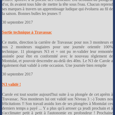
d'or, ils avaient tous hâte de mettre la tête sous l'eau. Chacun reprend
ses marques à travers un apprentissage ludique qui évoluera au fil de
la saison. Bonnes bulles les jeunes !!
30 septembre 2017
Sortie technique à Travassac
Ce matin, direction la carrière de Travassac pour nos 3 moniteurs et
nos 2 moniteurs stagiaires pour une journée orientée 100%
technique. 11 plongeurs N3 et + ont pu re-valider leur remontée
assistée pour être en conformité avec le nouveau règlement de
Montulat, et pouvoir descendre au-delà des 40m. Le N3 de Carole a
également était validé à cette occasion. Une journée bien remplie
30 septembre 2017
N3 validé !
Carole est tout sourire aujourd'hui suite à sa plongée de cet aprèm à
Travassac. Nos moniteurs lui ont validé son Niveau 3 :-) Toutes nos
félicitations !! Son travail assidu lors de ses plongées à Montulat ces
derniers temps a payé ... Y a plus qu'à arroser ça jeudi prochain et à
s'acclimater petit à petit à l'autonomie en profondeur ! Prochaine