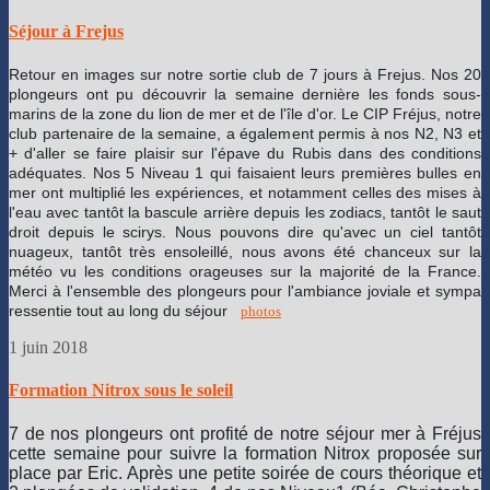
Séjour à Frejus
Retour en images sur notre sortie club de 7 jours à Frejus. Nos 20
plongeurs ont pu découvrir la semaine dernière les fonds sous-
marins de la zone du lion de mer et de l'île d'or. Le CIP Fréjus
, notre
club partenaire de la semaine, a également permis à nos N2, N3 et
+ d'aller se faire plaisir sur l'épave du Rubis dans des conditions
adéquates. Nos 5 Niveau 1 qui faisaient leurs premières bulles en
mer ont multiplié les expériences, et notamment celles des mises à
l'eau avec tantôt la bascule arrière depuis les zodiacs, tantôt le saut
droit depuis le scirys. Nous pouvons dire qu'avec un ciel tantôt
nuageux, tantôt très ensoleillé, nous avons été chanceux sur la
météo vu les conditions orageuses sur la majorité de la France.
Merci à l'ensemble des plongeurs pour l'ambiance joviale et sympa
ressentie tout au long du séjour
photos
1 juin 2018
Formation Nitrox sous le soleil
7 de nos plongeurs ont profité de notre séjour mer à Fréjus
cette semaine pour suivre la formation Nitrox proposée sur
place par Eric. Après une petite soirée de cours théorique et