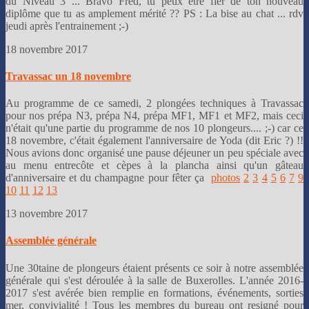
du Niveau 3 ... Bravo Fred, tu peux être fier de ton nouveau
diplôme que tu as amplement mérité ?? PS : La bise au chat ... rdv
jeudi après l'entrainement ;-)
18 novembre 2017
Travassac un 18 novembre
Au programme de ce samedi, 2 plongées techniques à Travassac
pour nos prépa N3, prépa N4, prépa MF1, MF1 et MF2, mais ceci
n'était qu'une partie du programme de nos 10 plongeurs.... ;-) car ce
18 novembre, c'était également l'anniversaire de Yoda (dit Eric ?) !!
Nous avions donc organisé une pause déjeuner un peu spéciale avec
au menu entrecôte et cèpes à la plancha ainsi qu'un gâteau
d'anniversaire et du champagne pour fêter ça
photos
2
3
4
5
6
7
9
10
11
12
13
13 novembre 2017
Assemblée générale
Une 30taine de plongeurs étaient présents ce soir à notre assemblée
générale qui s'est déroulée à la salle de Buxerolles. L'année 2016-
2017 s'est avérée bien remplie en formations, événements, sorties
mer, convivialité ! Tous les membres du bureau ont resigné pour