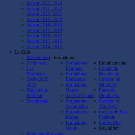
la
Saison 2022_2023
zone
Saison 2021_2022
du
Saison 2020_2021
lion
Saison 2019_2020
de
Saison 2018_2019
mer
Saison 2017_2018
et
Saison 2016_2017
de
Saison 2015_2016
l'île
Saison 2014_2015
d'or.
Le Club
Le
Présentation
Formations
CIP
Le Bureau
Formations
Entraînements
Fréjus
Les
Plongeur
Piscine de
,
Moniteurs
Formations
Beaublanc
notre
Tarifs 2025-
Encadrant
Carrière de
club
2026
Formations
Montulat
partenaire
Règlement
Nitrox
Fosse de
de
Intérieur
Activité Apnée
Montluçon
la
Documents
Formations
Carrière de
semaine,
Secourisme
Travassac
a
Formations
La Graule Base
également
Enfant
Fédérale
permis
Formations
Sorties Mer
à
Handi
Calendrier
nos
Evenements à venir