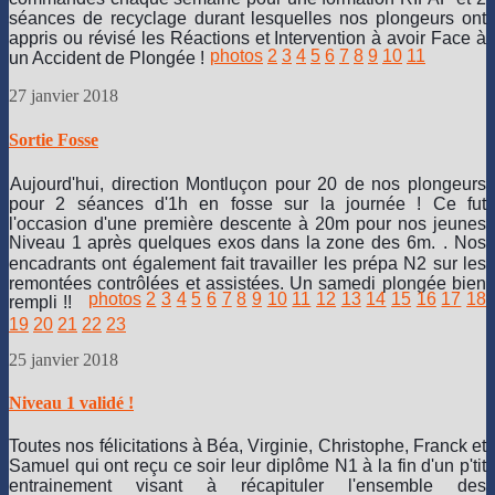
séances de recyclage durant lesquelles nos plongeurs ont
appris ou révisé les Réactions et Intervention à avoir Face à
photos
2
3
4
5
6
7
8
9
10
11
un Accident de Plongée !
27 janvier 2018
Sortie Fosse
Aujourd'hui, direction Montluçon pour 20 de nos plongeurs
pour 2 séances d'1h en fosse sur la journée ! Ce fut
l'occasion d'une première descente à 20m pour nos jeunes
Niveau 1 après quelques exos dans la zone des 6m.
. Nos
encadrants ont également fait travailler les prépa N2 sur les
remontées contrôlées et assistées. Un samedi plongée bien
photos
2
3
4
5
6
7
8
9
10
11
12
13
14
15
16
17
18
rempli !!
19
20
21
22
23
25 janvier 2018
Niveau 1 validé !
Toutes nos félicitations à Béa, Virginie, Christophe, Franck et
Samuel qui ont reçu ce soir leur diplôme N1 à la fin d'un p'tit
entrainement visant à récapituler l'ensemble des