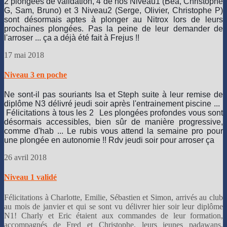
2 plongées de validation, 4 de nos Niveau1 (Béa, Christophe
G, Sam, Bruno) et 3 Niveau2 (Serge, Olivier, Christophe P)
sont désormais aptes à plonger au Nitrox lors de leurs
prochaines plongées. Pas la peine de leur demander de
l'arroser ... ça a déjà été fait à Frejus !!
17 mai 2018
Niveau 3 en poche
Ne sont-il pas souriants Isa et Steph suite à leur remise de
diplôme N3 délivré jeudi soir après l'entrainement piscine ...
Félicitations à tous les 2
Les plongées profondes vous sont
désormais accessibles, bien sûr de manière progressive,
comme d'hab ... Le rubis vous attend la semaine pro pour
une plongée en autonomie !! Rdv jeudi soir pour arroser ça
26 avril 2018
Niveau 1 validé
Félicitations à Charlotte, Emilie, Sébastien et Simon, arrivés au club
au mois de janvier et qui se sont vu délivrer hier soir leur diplôme
N1! Charly et Eric étaient aux commandes de leur formation,
accompagnés de Fred et Christophe, leurs jeunes padawans,