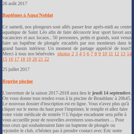
26 août 2017
Baptêmes à Aqua'Noblat
Ce samedi, nos plongeurs sont allés passer leur après-midi au centre
aquatique de Saint Léo afin de faire découvrir leur sport favori aux
vacanciers et aux locaux.. 50 personnes, petits et grands, sont venus
faire un baptême de plongée encadrés par nos moniteurs dans le
grand bassin intérieur. Un moment de partage apprécié de tous!!
Merci à tous nos bénévoles
photos
2
3
4
5
6
7
8
9
10
11
12
13
14
15
16
17
18
19
20
21
22
25 juillet 2017
Reprise piscine
L'ouverture de la saison 2017-2018 aura lieu le
jeudi 14 septembre
.
On vous donne tous rendez-vous à la piscine de Beaublanc à 20h45.
Le nouveau dossier d'inscription est en ligne. Vous n'avez plus qu'à
cliquer sur le menu du haut pour l'imprimer, le remplir et allez faire
votre visite médicale de rentrée !! L'équipe encadrante sera prête à
vous accueillir pour de nouvelles aventures sous-marines ... Pour
tous ceux qui souhaiteraient faire un bapteme de plongée ou
rejoindre le club, n'hésitez pas à prendre contact avec Eric notre