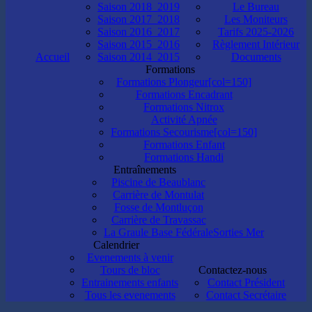
Saison 2018_2019
Le Bureau
Saison 2017_2018
Les Moniteurs
Saison 2016_2017
Tarifs 2025-2026
Saison 2015_2016
Règlement Intérieur
Accueil
Saison 2014_2015
Documents
Formations
Formations Plongeur[col=150]
Formations Encadrant
Formations Nitrox
Activité Apnée
Formations Secourisme[col=150]
Formations Enfant
Formations Handi
Entraînements
Piscine de Beaublanc
Carrière de Montulat
Fosse de Montluçon
Carrière de Travassac
La Graule Base Fédérale
Sorties Mer
Calendrier
Evenements à venir
Tours de bloc
Contactez-nous
Entrainements enfants
Contact Président
Tous les evenements
Contact Secrétaire