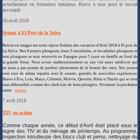
actuellement en formation initiateur. Bravo à tous pour le travail
accompli
16 avril 2018
Séjour à El Port de la Selva
Retour en images sur notre séjour Enfants des vacances d'Avril 2018 à El port de
La Selva. Nos 8 jeunes plongeurs, leurs 5 encadrants, et les adultes plongeurs et
non plongeurs se sont retrouvés en Espagne pour 5 jours en famille au bord de
la grande bleue. Nous avons malheureusement eu une visi assez médiocre qui
ne nous a pas permis de profiter pleinement de la beauté des sites. Nos jeunes
sont tout de même repartis avec le sourire, grandis de nouvelles expériences.
Bravo à Eva, Lola, Matys, Clément, Melvin, Quentin, Rémi et Paulin qui se sont
tous débrouillés comme des chefs lors de leurs plongées. Vivement la prochaine
sortie
photos
7 avril 2018
TIV en action
Comme chaque année, ce début d'Avril était placé sous le
signe des TIV et du ménage de printemps. Au programme,
inspection minutieuse des blocs club et perso, nettoyage du