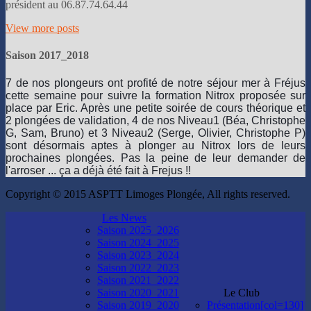
président au 06.87.74.64.44
View more posts
Saison 2017_2018
7 de nos plongeurs ont profité de notre séjour mer à Fréjus
cette semaine pour suivre la formation Nitrox proposée sur
place par Eric. Après une petite soirée de cours théorique et
2 plongées de validation, 4 de nos Niveau1 (Béa, Christophe
G, Sam, Bruno) et 3 Niveau2 (Serge, Olivier, Christophe P)
sont désormais aptes à plonger au Nitrox lors de leurs
prochaines plongées. Pas la peine de leur demander de
l'arroser ... ça a déjà été fait à Frejus !!
Copyright © 2015 ASPTT Limoges Plongée, All rights reserved.
Les News
Saison 2025_2026
Saison 2024_2025
Saison 2023_2024
Saison 2022_2023
Saison 2021_2022
Saison 2020_2021
Le Club
Saison 2019_2020
Présentation[col=130]