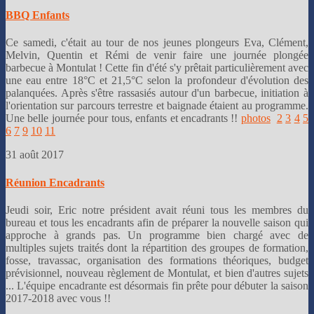
BBQ Enfants
Ce samedi, c'était au tour de nos jeunes plongeurs Eva, Clément,
Melvin, Quentin et Rémi de venir faire une journée plongée
barbecue à Montulat ! Cette fin d'été s'y prêtait particulièrement avec
une eau entre 18°C et 21,5°C selon la profondeur d'évolution des
palanquées. Après s'être rassasiés autour d'un barbecue, initiation à
l'orientation sur parcours terrestre et baignade étaient au programme.
Une belle journée pour tous, enfants et encadrants !!
photos
2
3
4
5
6
7
9
10
11
31 août 2017
Réunion Encadrants
Jeudi soir, Eric notre président avait réuni tous les membres du
bureau et tous les encadrants afin de préparer la nouvelle saison qui
approche à grands pas. Un programme bien chargé avec de
multiples sujets traités dont la répartition des groupes de formation,
fosse, travassac, organisation des formations théoriques, budget
prévisionnel, nouveau règlement de Montulat, et bien d'autres sujets
... L'équipe encadrante est désormais fin prête pour débuter la saison
2017-2018 avec vous !!