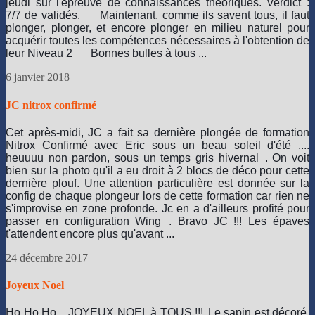
jeudi sur l'épreuve de connaissances théoriques. Verdict : 
7/7 de validés. 
 Maintenant, comme ils savent tous, il faut 
plonger, plonger, et encore plonger en milieu naturel pour 
acquérir toutes les compétences nécessaires à l'obtention de 
leur Niveau 2 
 Bonnes bulles à tous ...
6 janvier 2018
JC nitrox confirmé
Cet après-midi, JC a fait sa dernière plongée de formation
Nitrox Confirmé avec Eric sous un beau soleil d'été ....
heuuuu non pardon, sous un temps gris hivernal
. On voit
bien sur la photo qu'il a eu droit à 2 blocs de déco pour cette
dernière plouf. Une attention particulière est donnée sur la
config de chaque plongeur lors de cette formation car rien ne
s'improvise en zone profonde. Jc en a d'ailleurs profité pour
passer en configuration Wing
. Bravo JC !!! Les épaves
t'attendent encore plus qu'avant ...
24 décembre 2017
Joyeux Noel
Ho Ho Ho .. JOYEUX NOEL à TOUS !!!
Le sapin est décoré,