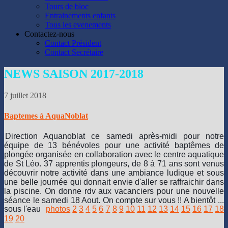
N2,
Tours de bloc
N3
Entrainements enfants
et
Tous les evenements
+
Contactez-nous
d'aller
Contact Président
se
Contact Secrétaire
faire
plaisir
NEWS
SAISON 2017-2018
sur
l'épave
du
7 juillet 2018
Rubis
dans
Baptemes à AquaNoblat
des
conditions
Direction Aquanoblat ce samedi après-midi pour notre
adéquates.
équipe de 13 bénévoles pour une activité baptêmes de
Nos
plongée organisée en collaboration avec le centre aquatique
5
de St Léo. 37 apprentis plongeurs, de 8 à 71 ans sont venus
Niveau
découvrir notre activité dans une ambiance ludique et sous
1
une belle journée qui donnait envie d'aller se raffraichir dans
qui
la piscine. On donne rdv aux vacanciers pour une nouvelle
faisaient
séance le samedi 18 Aout. On compte sur vous !! A bientôt ...
leurs
sous l'eau
photos
2
3
4
5
6
7
8
9
10
11
12
13
14
15
16
17
18
premières
19
20
bulles