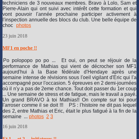
techniciens de 3 nouveaux membres. Bravo à Lolo, Sam et
depuis
Pierre-Alain qui ont suivi avec intérêt cette formation et qui
le
vont pouvoir l'année prochaine participer activement à
scirys.
l'inspection annuelle des blocs du club. Une belle équipe de
Nous
choc
photos
pouvons
dire
23 juin 2018
qu'avec
un
ciel
MF1 en poche !!
tantôt
nuageux,
Po polopopo po po ...
Et oui, on peut se réjouir de la
tantôt
performance de Mathias qui vient de décrocher son MF1
très
aujourd'hui à la Base fédérale d'Hendaye après une
ensoleillé,
semaine intense de révisions sous l'oeil vigilant d'Eric qui l'a
nous
accompagné pour l'occasion. 5 épreuves en 2 demi-journées
avons
où il n'y a pas de 2eme chance. Tout doit passer du 1er coup
été
... Une semaine de stress et de fatigue, mais le travail a payé.
chanceux
Un grand BRAVO à toi Mathias!! On compte sur toi pour
sur
l'arroser comme il se doit !!!
PS : l'histoire ne dit pas lequel
la
des 2, entre Mathias et Eric, était le plus fatigué à la fin de la
météo
semaine ...
photos
2
3
vu
les
16 juin 2018
conditions
orageuses
Et 1 ... et 2 ... initiateurs !!