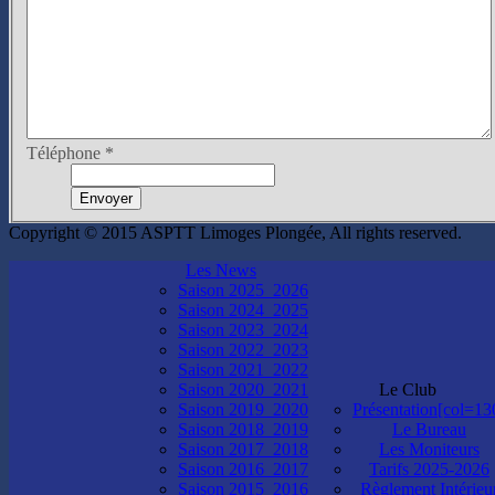
Téléphone
*
Envoyer
Copyright © 2015 ASPTT Limoges Plongée, All rights reserved.
Les News
Saison 2025_2026
Saison 2024_2025
Saison 2023_2024
Saison 2022_2023
Saison 2021_2022
Saison 2020_2021
Le Club
Saison 2019_2020
Présentation[col=13
Saison 2018_2019
Le Bureau
Saison 2017_2018
Les Moniteurs
Saison 2016_2017
Tarifs 2025-2026
Saison 2015_2016
Règlement Intérieu