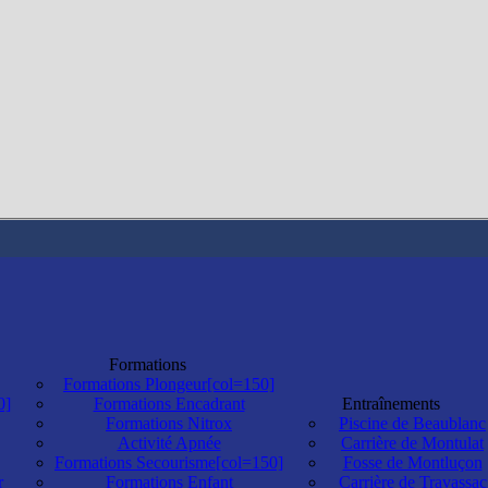
Formations
Formations Plongeur[col=150]
0]
Formations Encadrant
Entraînements
Formations Nitrox
Piscine de Beaublanc
Activité Apnée
Carrière de Montulat
Formations Secourisme[col=150]
Fosse de Montluçon
r
Formations Enfant
Carrière de Travassac