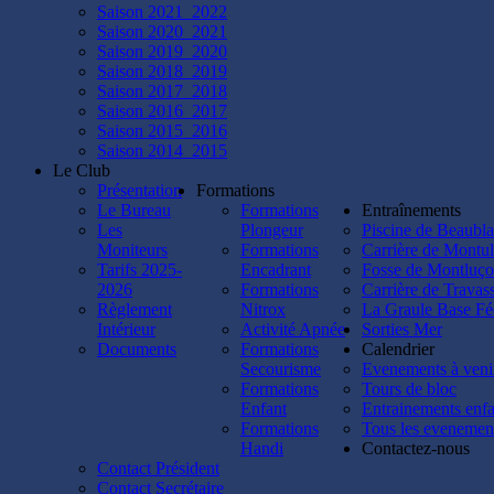
Saison 2021_2022
Saison 2020_2021
Saison 2019_2020
Saison 2018_2019
Saison 2017_2018
Saison 2016_2017
Saison 2015_2016
Saison 2014_2015
Le Club
Présentation
Formations
Le Bureau
Formations
Entraînements
Les
Plongeur
Piscine de Beaubl
Moniteurs
Formations
Carrière de Montul
Tarifs 2025-
Encadrant
Fosse de Montluç
2026
Formations
Carrière de Travas
Règlement
Nitrox
La Graule Base Fé
Intérieur
Activité Apnée
Sorties Mer
Documents
Formations
Calendrier
Secourisme
Evenements à veni
Formations
Tours de bloc
Enfant
Entrainements enfa
Formations
Tous les evenemen
Handi
Contactez-nous
Contact Président
Contact Secrétaire