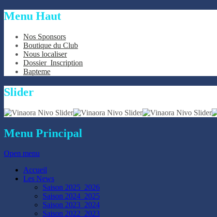
Menu
Haut
Nos Sponsors
Boutique du Club
Nous localiser
Dossier_Inscription
Bapteme
Slider
Menu
Principal
Open menu
Accueil
Les News
Saison 2025_2026
Saison 2024_2025
Saison 2023_2024
Saison 2022_2023