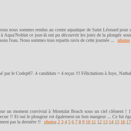
di, nous nous sommes rendus au centre aquatique de Saint Léonard pour
s à Aqua'Noblat ce jour-là ont pu découvrir les joies de la plongée sous
ous l'eau. Nous sommes tous repartis ravis de cette journée ...
photos
isé par le Codep87. 4 candidats = 4 reçus !!! Félicitations à Joye, Nathal
 pour un moment convivial à Montulat Beach sous un ciel clément ! 
rbecue !! Et oui le plongeur est également un bon mangeur ... Ce fut ég
inement pas la dernière !!
photos
2
3
4
5
6
7
8
9
10
11
12
13
14
15
16
17