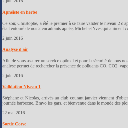
2 juin 2016
Apnéiste en herbe
Ce soir, Christophe, a été le premier à se faire valider le niveau 2 d
était entouré de nos 2 encadrants apnée, Michel et Yves qui animent cett
2 juin 2016
Analyse d'air
Afin de vous assurer un service optimal et pour la sécurité de tous nos
analyse permet de rechercher la présence de polluants CO, CO2, vapeur
2 juin 2016
Validation Niveau 1
Stéphane et Nicolas, arrivés au club courant janvier viennent d'obteni
journée barbecue. Bravo les gars, et bienvenue dans le monde des plo
22 mai 2016
Sortie Corse