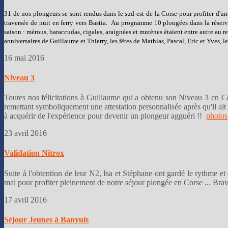
31 de nos plongeurs se sont rendus dans le sud-est de la Corse pour profiter d'
traversée de nuit en ferry vers Bastia. Au programme 10 plongées dans la réserve
saison : mérous, baraccudas, cigales, araignées et murènes étaient entre autre au
anniversaires de Guillaume et Thierry, les fêtes de Mathias, Pascal, Eric et Yves,
16 mai 2016
Niveau 3
Toutes nos félicitations à Guillaume qui a obtenu son Niveau 3 en Cors
remettant symboliquement une attestation personnalisée après qu'il ait 
à acquérir de l'expérience pour devenir un plongeur agguéri !!
photos
23 avril 2016
Validation Nitrox
Suite à l'obtention de leur N2, Isa et Stéphane ont gardé le rythme et
mai pour profiter pleinement de notre séjour plongée en Co
17 avril 2016
Séjour Jeunes à Banyuls