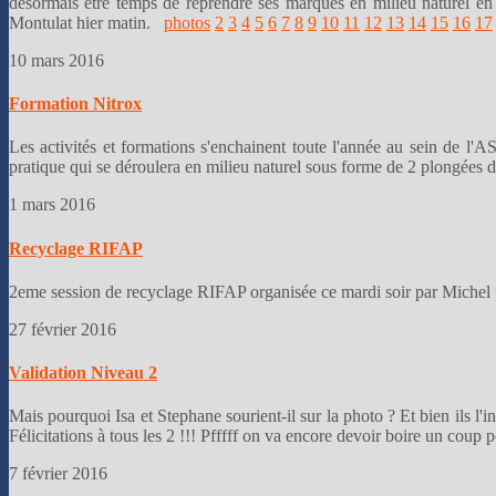
désormais être temps de reprendre ses marques en milieu naturel en pr
Montulat hier matin.
photos
2
3
4
5
6
7
8
9
10
11
12
13
14
15
16
17
10 mars 2016
Formation Nitrox
Les activités et formations s'enchainent toute l'année au sein de l'
pratique qui se déroulera en milieu naturel sous forme de 2 plongées 
1 mars 2016
Recyclage RIFAP
2eme session de recyclage RIFAP organisée ce mardi soir par Michel p
27 février 2016
Validation Niveau 2
Mais pourquoi Isa et Stephane sourient-il sur la photo ? Et bien ils l'
Félicitations à tous les 2 !!! Pfffff on va encore devoir boire un coup
7 février 2016