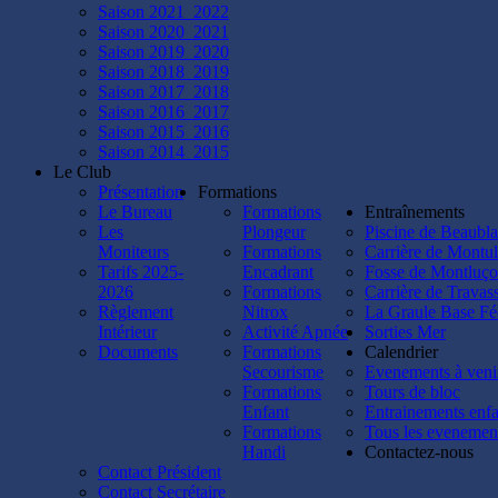
Saison 2021_2022
Saison 2020_2021
Saison 2019_2020
Saison 2018_2019
Saison 2017_2018
Saison 2016_2017
Saison 2015_2016
Saison 2014_2015
Le Club
Présentation
Formations
Le Bureau
Formations
Entraînements
Les
Plongeur
Piscine de Beaubl
Moniteurs
Formations
Carrière de Montul
Tarifs 2025-
Encadrant
Fosse de Montluç
2026
Formations
Carrière de Travas
Règlement
Nitrox
La Graule Base Fé
Intérieur
Activité Apnée
Sorties Mer
Documents
Formations
Calendrier
Secourisme
Evenements à veni
Formations
Tours de bloc
Enfant
Entrainements enfa
Formations
Tous les evenemen
Handi
Contactez-nous
Contact Président
Contact Secrétaire