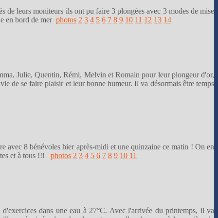
s de leurs moniteurs ils ont pu faire 3 plongées avec 3 modes de mise
pade en bord de mer
photos
2
3
4
5
6
7
8
9
10
11
12
13
14
 Emma, Julie, Quentin, Rémi, Melvin et Romain pour leur plongeur d'or,
ie de se faire plaisir et leur bonne humeur. Il va désormais être temps
re avec 8 bénévoles hier après-midi et une quinzaine ce matin ! On en
tes et à tous !!!
photos
2
3
4
5
6
7
8
9
10
11
e d'exercices dans une eau à 27°C. Avec l'arrivée du printemps, il va