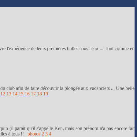
l'expérience de leurs premières bulles sous l'eau ... Tout comme en
u club afin de faire découvrir la plongée aux vacanciers ... Une belle
12
13
14
15
16
17
18
19
uin (il parait qu'il s'appelle Ken, mais son prénom n'a pas encore fait
ulles à tous !!
photos
2
3
4