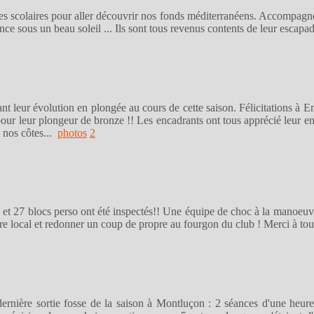
es scolaires pour aller découvrir nos fonds méditerranéens. Accompagné
ence sous un beau soleil ... Ils sont tous revenus contents de leur esca
nt leur évolution en plongée au cours de cette saison. Félicitations à
ur leur plongeur de bronze !! Les encadrants ont tous apprécié leur env
e nos côtes...
photos
2
s et 27 blocs perso ont été inspectés!! Une équipe de choc à la manoeuv
tre local et redonner un coup de propre au fourgon du club ! Merci à tou
dernière sortie fosse de la saison à Montluçon : 2 séances d'une heur