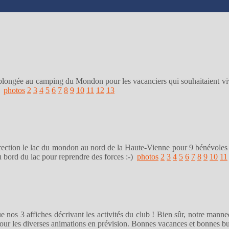
ngée au camping du Mondon pour les vacanciers qui souhaitaient vivre 
us
photos
2
3
4
5
6
7
8
9
10
11
12
13
rection le lac du mondon au nord de la Haute-Vienne pour 9 bénévoles d
au bord du lac pour reprendre des forces :-)
photos
2
3
4
5
6
7
8
9
10
11
 nos 3 affiches décrivant les activités du club ! Bien sûr, notre manneq
s pour les diverses animations en prévision. Bonnes vacances et bonnes b