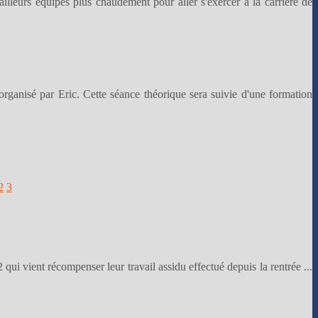
ailleurs équipés plus chaudement pour aller s'exercer à la carrière de
organisé par Eric. Cette séance théorique sera suivie d'une formation
2
3
qui vient récompenser leur travail assidu effectué depuis la rentrée ...