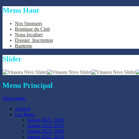
Menu
Haut
Nos Sponsors
Boutique du Club
Nous localiser
Dossier_Inscription
Bapteme
Slider
Menu
Principal
Open menu
Accueil
Les News
Saison 2025_2026
Saison 2024_2025
Saison 2023_2024
Saison 2022_2023