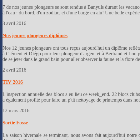
7 de nos jeunes plongeurs se sont rendus à Banyuls durant les vacanc
à l'eau : du bord, d'un zodiac, et d'une barge en alu! Une belle expéri
3 avril 2016
Nos jeunes plongeurs diplômés
Nos 12 jeunes plongeurs ont tous reçus aujourd'hui un diplôme refléta
à Clément et Diégo pour leur plongeur d'argent et à Bertrand et Lou po
de se jeter dans le grand bain pour aller observer la faune et la flore d
2 avril 2016
TIV 2016
L'inspection annuelle des blocs a eu lieu ce week_end. 22 blocs club
a également profité pour faire un p'tit nettoyage de printemps dans no
12 mars 2016
Sortie Fosse
La saison hivernale se terminant, nous avons fait aujourd'hui notre 