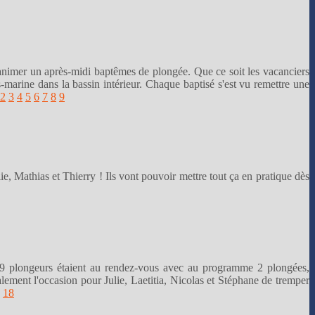
 animer un après-midi baptêmes de plongée. Que ce soit les vacanciers
-marine dans la bassin intérieur. Chaque baptisé s'est vu remettre une
2
3
4
5
6
7
8
9
ie, Mathias et Thierry ! Ils vont pouvoir mettre tout ça en pratique dès
19 plongeurs étaient au rendez-vous avec au programme 2 plongées,
alement l'occasion pour Julie, Laetitia, Nicolas et Stéphane de tremper
18