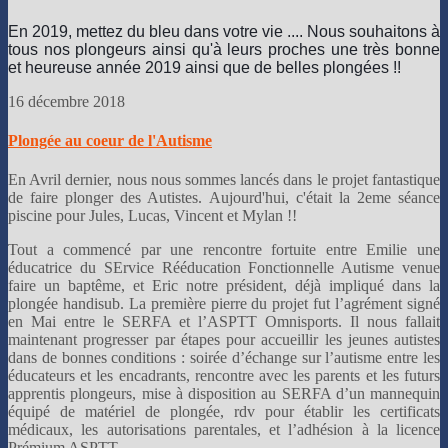
En 2019, mettez du bleu dans votre vie ....
Nous souhaitons à
tous nos plongeurs ainsi qu'à leurs proches une très bonne
et heureuse année 2019 ainsi que de belles plongées !!
👌
16 décembre 2018
Plongée au coeur de l'Autisme
En Avril dernier, nous nous sommes lancés dans le projet fantastique
de faire plonger des Autistes. Aujourd'hui, c'était la 2eme séance
piscine pour Jules, Lucas, Vincent et Mylan !!
Tout a commencé par une rencontre fortuite entre Emilie une
éducatrice du SErvice Rééducation Fonctionnelle Autisme venue
faire un baptême, et Eric notre président, déjà impliqué dans la
plongée handisub. La première pierre du projet fut l’agrément signé
en Mai entre le SERFA et l’ASPTT Omnisports. Il nous fallait
maintenant progresser par étapes pour accueillir les jeunes autistes
dans de bonnes conditions : soirée d’échange sur l’autisme entre les
éducateurs et les encadrants, rencontre avec les parents et les futurs
apprentis plongeurs, mise à disposition au SERFA d’un mannequin
équipé de matériel de plongée, rdv pour établir les certificats
médicaux, les autorisations parentales, et l’adhésion à la licence
Prémium ASPTT