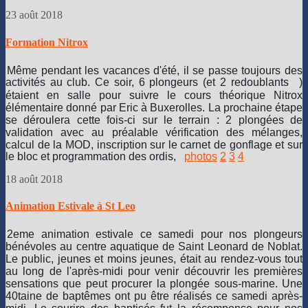
23 août 2018
Formation Nitrox
Même pendant les vacances d'été, il se passe toujours des
activités au club. Ce soir, 6 plongeurs (et 2 redoublan
ts
)
étaient en salle pour suivre le cours théorique Nitrox
élémentaire donné par Eric à Buxerolles. La prochaine étape
se déroulera cette fois-ci sur le terrain : 2 plongées de
validation avec au préalable vérification des mélanges,
calcul de la MOD, inscription sur le carnet de gonflage et sur
le bloc et programmation des ordis,
photos
2
3
4
18 août 2018
Animation Estivale à St Leo
2eme animation estivale ce samedi pour nos plongeurs
bénévoles au centre aquatique de Saint Leonard de Noblat.
Le public, jeunes et moins jeunes, était au rendez-vous tout
au long de l'après-midi pour venir découvrir les premières
sensations que peut procurer la plongée sous-marine. Une
40taine de baptêmes ont pu être réalisés ce samedi après-