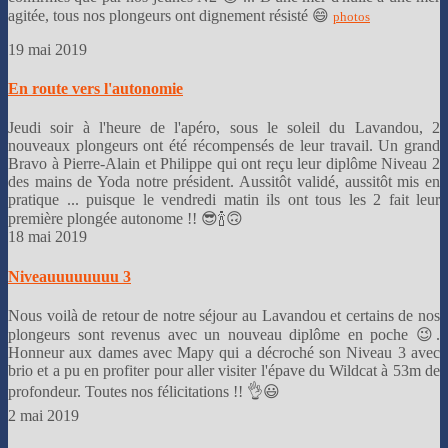
agitée, tous nos plongeurs ont dignement résisté 😄
photos
19 mai 2019
En route vers l'autonomie
Jeudi soir à l'heure de l'apéro, sous le soleil du Lavandou, 2
nouveaux plongeurs ont été récompensés de leur travail. Un grand
Bravo à Pierre-Alain et Philippe qui ont reçu leur diplôme Niveau 2
des mains de Yoda notre président. Aussitôt validé, aussitôt mis en
pratique ... puisque le vendredi matin ils ont tous les 2 fait leur
première plongée autonome !! 😎🍾🙃
18 mai 2019
Niveauuuuuuuu 3
Nous voilà de retour de notre séjour au Lavandou et certains de nos
plongeurs sont revenus avec un nouveau diplôme en poche 😉.
Honneur aux dames avec Mapy qui a décroché son Niveau 3 avec
brio et a pu en profiter pour aller visiter l'épave du Wildcat à 53m de
profondeur. Toutes nos félicitations !! 👌😃
2 mai 2019