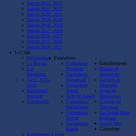
plongée
Saison 2022_2023
à
Saison 2021_2022
Lucy,
Saison 2020_2021
Jess,
Saison 2019_2020
Cathy,
Saison 2018_2019
Béné,
Saison 2017_2018
Kevin,
Saison 2016_2017
Seb,
Saison 2015_2016
Alex,
Saison 2014_2015
Christian,
Le Club
Mathieu
Présentation
Formations
et
Le Bureau
Formations
Entraînements
Jérémie.
Les
Plongeur
Piscine de
😃
Moniteurs
Formations
Beaublanc
Rendez-
Tarifs 2025-
Encadrant
Carrière de
vous
2026
Formations
Montulat
demain
Règlement
Nitrox
Fosse de
pour
Intérieur
Activité Apnée
Montluçon
vos
Documents
Formations
Carrière de
premières
Secourisme
Travassac
plongées
Formations
La Graule Base
en
Enfant
Fédérale
fosse
Formations
Sorties Mer
!!
Handi
Calendrier
👌
Evenements à venir