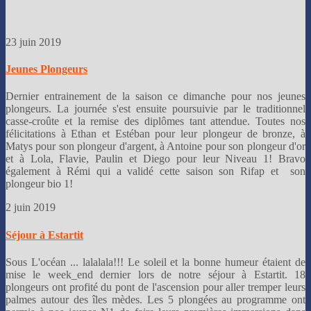
23 juin 2019
Jeunes Plongeurs
Dernier entrainement de la saison ce dimanche pour nos jeunes
plongeurs. La journée s'est ensuite poursuivie par le traditionnel
casse-croûte et la remise des diplômes tant attendue. Toutes nos
félicitations à Ethan et Estéban pour leur plongeur de bronze, à
Matys pour son plongeur d'argent, à Antoine pour son plongeur d'or
et à Lola, Flavie, Paulin et Diego pour leur Niveau 1! Bravo
également à Rémi qui a validé cette saison son Rifap et son
plongeur bio 1!
2 juin 2019
Séjour à Estartit
Sous L'océan ... lalalala!!! Le soleil et la bonne humeur étaient de
mise le week_end dernier lors de notre séjour à Estartit. 18
plongeurs ont profité du pont de l'ascension pour aller tremper leurs
palmes autour des îles mèdes. Les 5 plongées au programme ont