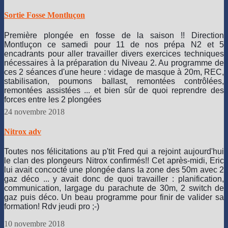
Sortie Fosse Montluçon
Première plongée en fosse de la saison !! Direction
Montluçon ce samedi pour 11 de nos prépa N2 et 5
encadrants pour aller travailler divers exercices techniques
nécessaires à la préparation du Niveau 2. Au programme de
ces 2 séances d'une heure : vidage de masque à 20m, REC,
stabilisation, poumons ballast, remontées contrôlées,
remontées assistées ... et bien sûr de quoi reprendre des
forces entre les 2 plongées
https://static.xx.fbcdn.net/images/
😄
24 novembre 2018
Nitrox adv
Toutes nos félicitations au p'tit Fred qui a rejoint aujourd'hui
le clan des plongeurs Nitrox confirmés!!
Cet après-midi, Eric
lui avait concocté une plongée dans la zone des 50m avec 2
gaz déco ... y avait donc de quoi travailler : planification,
communication, largage du parachute de 30m, 2 switch de
gaz puis déco. Un beau programme pour finir de valider sa
formation! Rdv jeudi pro ;-)
10 novembre 2018