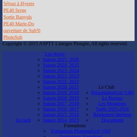
Séjour à Hyeres
PE40 Serge
Sortie Banyuls
PE40 Marie-Do
ouverture de Sub²0
PhotoSub
Copyright © 2015 ASPTT Limoges Plongée, All rights reserved.
Les News
Saison 2025_2026
Saison 2024_2025
Saison 2023_2024
Saison 2022_2023
Saison 2021_2022
Saison 2020_2021
Le Club
Saison 2019_2020
Présentation[col=130]
Saison 2018_2019
Le Bureau
Saison 2017_2018
Les Moniteurs
Saison 2016_2017
Tarifs 2025-2026
Saison 2015_2016
Règlement Intérieur
Accueil
Saison 2014_2015
Documents
Formations
Formations Plongeur[col=150]
Formations Encadrant