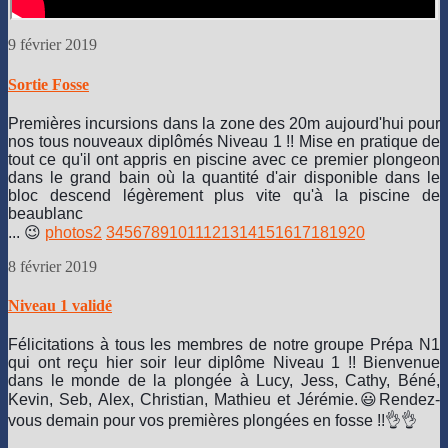
9 février 2019
Sortie Fosse
Premières incursions dans la zone des 20m aujourd'hui pour
nos tous nouveaux diplômés Niveau 1 !! Mise en pratique de
tout ce qu'il ont appris en piscine avec ce premier plongeon
dans le grand bain où la quantité d'air disponible dans le
bloc descend légèrement plus vite qu'à la piscine de
beaublanc
... 😉
photos
2
3
4
5
6
7
8
9
10
11
12
13
14
15
16
17
18
19
20
8 février 2019
Niveau 1 validé
Félicitations à tous les membres de notre groupe Prépa N1
qui ont reçu hier soir leur diplôme Niveau 1 !!
Bienvenue
dans le monde de la plongée à Lucy, Jess, Cathy, Béné,
Kevin, Seb, Alex, Christian, Mathieu et Jérémie.
😃
Rendez-
vous demain pour vos premières plongées en fosse !!
👌👌