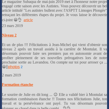
Le magazine Subaqua de mai-juin 2019 met à l'honneur notre projet
engagé cette saison avec les Autistes. Vous pouvez découvrir un bel
article intitulé "Les autistes bullent avec l'ASPTT Limoges Plongée"
retraçant les différentes étapes du projet. Je vous laisse le découvrir
ci-joint 😀👌
article
23 mars 2019
Niveau 2
Et un de plus !!! Félicitations à Jean-Michel qui vient d'obtenir son
niveau 2 après un travail assidu à la carrière de Montulat. Il va
désormais pouvoir faire ses premiers pas en autonomie avant de
profiter pleinement de ses nouvelles prérogatives lors de notre
prochaine sortie au Lavandou. On compte sur toi pour arroser ça ...
😀🍾
photos
2
2 mars 2019
Formation étanche
Le sourire de Julie en dit long ... 😉 Elle a validé hier à Montulat sa
formation combinaison étanche !! Toutes nos félicitations Julie, ton
travail et ta persévérance ont payé. Tu vas désormais pouvoir
plonger au chaud dans ta belle combi ...👌👌