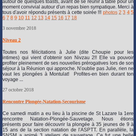
autour de quelques toasts, avant de se réunir à table pour un
moment convivial autour d'un repas bien sympatique. Merci à
tous d'avoir répondu présents à cette soirée !!!
photos
2
3
4
5
6
7
8
9
10
11
12
13
14
15
16
17
18
3 novembre 2018
Niveau 2
Toutes nos félicitations à Julie (dite Choupie pour les
intimes) qui vient d'obtenir son Nivzau 2!! Elle va pouvoir
profiter pleinement de ses nouvelles prérogatives lors de son
séjour à la Réunion qui approche. N'oublie pas Julie, rien ne
vaut les plongées à Montulat! Profites-en bien durant ton
voyage ...
27 octobre 2018
Rencontre Plongée-Natation-Secourisme
Ce samedi matin a eu lieu à la piscine de St Lazare la 1ere
rencontre Natation-Plongée-Sauvetage. Nous étions
présents pour faire découvrir la plongée à 35 jeunes de 9 à
15 ans de la section natation de l'ASPTT. En parallèle, la
SNSM a animé 3 ateliers de sauvetage. Ce fut une belle