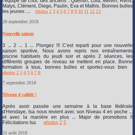
l'équipe de choc des anciens : Quentin, Lola, Melvin, Rémi,
Matys, Clément, Diego, Paulin, Eva et Mathis. Bonnes bulles
les jeunes …
photos
2
3
4
5
6
7
8
9
10
11
12
13
20 septembre 2018
Nouvelle saison
3 ... 2 ... 1 ... Plongez !!! C'est reparti pour une nouvelle
saison sportive. Nous avons repris nos entraînements
piscine habituels du jeudi soir et après 2 séances, les
différents groupes de niveau se mettent en place. Bonne
formation à tous, bonnes bulles et sportez-vous bien
photos
2
3
4
5
6
7
8
7 septembre 2018
Niveau 4 validé !
Après avoir passée une semaine à la base fédérale
d'Hendaye, Isa nous revient avec son Niveau 4 en poche ...
et avec la manière en plus ... Major de promotions !!
Félicitations Isa
photos
2
3
31 août 2018