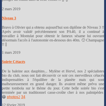
2 mars 2019
Niveau 3
Bravo à Olivier qui a obtenu aujourd'hui son diplôme de Niveau 3 !!
Après avoir validé précédemment son PA40, il a continué à
travailler à Montulat pour obtenir le fameux sésame lui ouvrant
désormais l'accès à l'autonomie en-dessous des 40m. 🙂 Champagne
!! 🍾
1 mars 2019
Soirée Cétacés
De la baleine aux dauphins... Mylène et Hervé, nos 2 spécialistes
bio du club, nous ont fait découvrir ce soir ces merveilleux cétacés
indispensables à l'équilibre de la planète mais qui sont
malheureusement en grand danger. Ils avaient même prévu une
petite tombola sur le thème du jour. Cette belle soirée bio s'est
terminée par un traditionnel casse-croûte cher à nos palmipèdes
😃
photos
2
3
4
12 février 2019