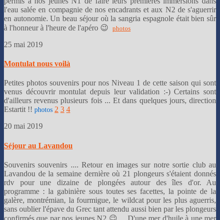
permis à nos jeunes N1 de faire leurs premières immersions dans
l'eau salée en compagnie de nos encadrants et aux N2 de s'aguerrir
en autonomie. Un beau séjour où la sangria espagnole était bien sûr
à l'honneur à l'heure de l'apéro 😉
photos
25 mai 2019
Montulat nous voilà
Petites photos souvenirs pour nos Niveau 1 de cette saison qui sont
venus découvrir montulat depuis leur validation :-) Certains sont
d'ailleurs revenus plusieurs fois ... Et dans quelques jours, direction
Estartit !!
2
3
4
photos
20 mai 2019
Séjour au Lavandou
Souvenirs souvenirs .... Retour en images sur notre sortie club au
Lavandou de la semaine dernière où 21 plongeurs s'étaient donnés
rdv pour une dizaine de plongées autour des îles d'or. Au
programme : la gabinière sous toutes ses facettes, la pointe de la
galère, montrémian, la fourmigue, le wildcat pour les plus aguerris,
sans oublier l'épave du Grec tant attendu aussi bien par les plongeurs
confirmés que par nos jeunes N2 😉 ... D'une mer d'huile à une mer