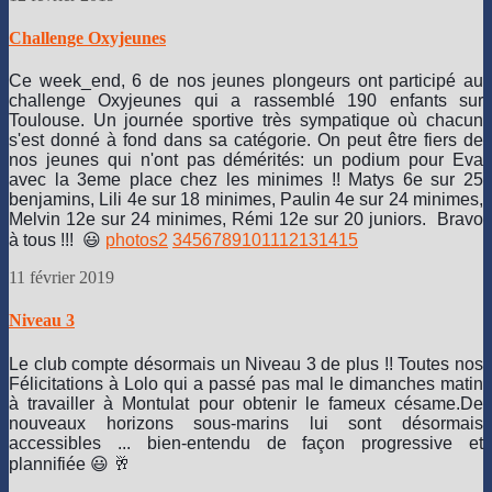
Challenge Oxyjeunes
Ce week_end, 6 de nos jeunes plongeurs ont participé au
challenge Oxyjeunes qui a rassemblé 190 enfants sur
Toulouse. Un journée sportive très sympatique où chacun
s'est donné à fond dans sa catégorie. On peut être fiers de
nos jeunes qui n'ont pas démérités: un podium pour Eva
avec la 3eme place chez les minimes !! Matys 6e sur 25
benjamins, Lili 4e sur 18 minimes, Paulin 4e sur 24 minimes,
Melvin 12e sur 24 minimes, Rémi 12e sur 20 juniors. Bravo
à tous !!! 😃
photos
2
3
4
5
6
7
8
9
10
11
12
13
14
15
11 février 2019
Niveau 3
Le club compte désormais un Niveau 3 de plus !! Toutes nos
Félicitations à Lolo qui a passé pas mal le dimanches matin
à travailler à Montulat pour obtenir le fameux césame.
De
nouveaux horizons sous-marins lui sont désormais
accessibles ... bien-entendu de façon progressive et
plannifiée 😃 🥂