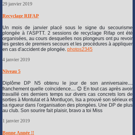
29 janvier 2019
Recyclage RIFAP
Un mois de janvier placé sous le signe du secourisme
plongée à l'ASPTT. 2 sessions de recyclage Rifap ont été
organisées, au cours desquelles nos plongeurs ont pu revoir
les gestes de premiers secours et les procédures à appliquer
en cas d'accident de plongée.
photos
2
3
4
5
4 janvier 2019
Niveau 5
Diplôme DP N5 obtenu le jour de son anniversaire....
franchement quelle coïncidence.... 😊 En tout cas après avoir
travaillé ces derniers temps sur divers cas concrets lors de
sorties à Montulat et à Montluçon, Isa a prouvé son sérieux et
sa rigueur dans l'organisation des plongées. Une DP de plus
au club.
Son sourire fait plaisir, bravo a toi Miss
1 janvier 2019
Bonne Année !!