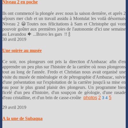
Niveau 2 en poche
Ils ont commencé la plongée avec nous la saison dernière, et après 2
séjours mer club et un travail assidu à Montulat les voilà désormais
Niveau 2 😀Toutes nos félicitations à Sam et Christophe qui vont
pouvoir goûter aux premières joies de l'autonomie d'ici une semaine
au Lavandou 🐠 ...Bravo les gars !! 🍾
30 avril 2019
Une soirée au musée
Ce soir, nos plongeurs ont pris la direction d'Ambazac afin d'en
apprendre un peu plus sur l'histoire de la carrière où nous plongeons
tout au long de l'année. Fredo et Christian nous avait organisé une
visite du musée de minéralogie et de pétrographie d'Ambazac, suivie
d'une présentation sur l'exploitation de la carrière jusqu'à sa mise en
eau pour le plus grand plaisir des plongeurs. Un programme bien
ficelé d'un peu d'histoire, d'un soupçon de géologie, d'une rasade
d'eau cristalline, et d'un brin de casse-croûte
photos
2
5
3
4
29 avril 2019
A la une de Subaqua