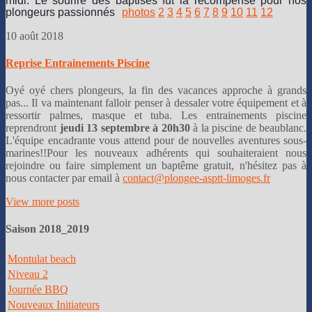
midi. Le sourire des baptisés fut la récompense pour nos
plongeurs passionnés
photos
2
3
4
5
6
7
8
9
10
11
12
10 août 2018
Reprise Entrainements Piscine
Oyé oyé chers plongeurs, la fin des vacances approche à grands
pas... Il va maintenant falloir penser à dessaler votre équipement et à
ressortir palmes, masque et tuba. Les entrainements piscine
reprendront
jeudi 13 septembre à 20h30
à la piscine de beaublanc.
L'équipe encadrante vous attend pour de nouvelles aventures sous-
marines!!Pour les nouveaux adhérents qui souhaiteraient nous
rejoindre ou faire simplement un baptême gratuit, n'hésitez pas à
nous contacter par email à
contact@plongee-asptt-limoges.fr
View more posts
Saison 2018_2019
Montulat beach
Niveau 2
Journée BBQ
Nouveaux Initiateurs