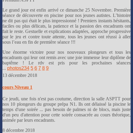
Le grand jour est enfin arrivé ce dimanche 25 Novembre. Première
séance de découverte en piscine pour nos jeunes autistes. L’histoire
ne dit pas qui était le plus impressionné ! Premiers instants hésitants,
faciles ou plus délicats, la patience et la passion des encadrants ont
fait le reste. Gestuelle et explications adaptées, approche progressive
par le jeu et contre toute attente, tous les jeunes ont réussi à aller
sous l’eau en fin de première séance !!!
Une énorme victoire pour nos nouveaux plongeurs et tous les
encadrants qui leur ont remis avec une joie immense leur diplôme de
baptême ! Le rdv est pris pour les prochaines séances
...
photos
2
3
4
5
6
7
8
9
13 décembre 2018
cours Niveau 1
Ce jeudi, une fois n'est pas coutume, direction la salle ASPTT pour
nos 10 plongeurs du groupe prépa N1. Ils ont délaissé la piscine le
temps d'une soirée ... pas besoin de palmes ni de blocs, mais juste
d'un peu d'attention pour cette soirée consacrée au cours théorique,
animée par leurs encadrants.
8 décembre 2018