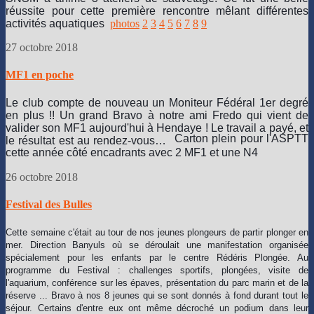
réussite pour cette première rencontre mêlant différentes
activités aquatiques
photos
2
3
4
5
6
7
8
9
27 octobre 2018
MF1 en poche
Le club compte de nouveau un Moniteur Fédéral 1er degré
en plus !! Un grand Bravo à notre ami Fredo qui vient de
valider son MF1 aujourd'hui à Hendaye !
Le travail a payé, et
Carton plein pour l'ASPTT
le résultat est au rendez-vous
…
cette année côté encadrants avec 2 MF1 et une N4
26 octobre 2018
Festival des Bulles
Cette semaine c'était au tour de nos jeunes plongeurs de partir plonger en
mer. Direction Banyuls où se déroulait une manifestation organisée
spécialement pour les enfants par le centre Rédéris Plongée
. Au
programme du Festival : challenges sportifs, plongées, visite de
l'aquarium, conférence sur les épaves, présentation du parc marin et de la
réserve ... Bravo à nos 8 jeunes qui se sont donnés à fond durant tout le
séjour. Certains d'entre eux ont même décroché un podium dans leur