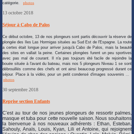
catégorie.
photos
13 octobre 2018
Séjour à Cabo de Palos
Ce début octobre, 13 de nos plongeurs sont partis découvrir la réserve de
plongée des Iles Las Hormigas situées au Sud Est de l'Espagne. La route
a certes était longue pour arriver jusqu'à Cabo de Palos, mais la beauté
des sites en vallait la peine. Certaines plongées furent un peu sportives
avec pas mal de courant. Il n'a pas toujours été facile de rejoindre la
bouée située à l'avant du bateau, mais nos 5 plongeurs Niveau 1 se sont
débrouillés comme des chefs et ont ainsi beaucoup progressé durant ce
séjour. Place à la vidéo, pour un petit condensé d'images souvenirs ...
photos
30 septembre 2018
Reprise section Enfants
C'est au tour de nos jeunes plongeurs de ressortir palmes,
masque et tuba pour cette nouvelle saison. Nous souhaitons
la bienvenue à nos nouveaux adhérents : Ethan, Esteban,
Sahouly, Anaïs, Louis, Kyan, Lili et Antoine, qui rejoignent