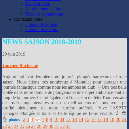
👌
Tours de bloc
Entrainements enfants
Tous les evenements
Contactez-nous
Contact Président
Contact Secrétaire
NEWS
SAISON 2018-2019
29 juin 2019
Journée Barbecue
Aujourd'hui s'est déroulée notre journée plongée barbecue de fin de
saison. Nous étions très nombreux à Montulat pour partager une
journée fantastique comme nous les aimons au club :-) Une très belle
tablée dans notre famille de plongeurs et une super ambiance tout au
long de la journée. Ce fut également l'occasion de fêter l'anniversaire
de nos 6 cinquantenaires sous un soleil radieux où nous avons pu
profité pleinement de notre carrière préférée. Vive l'ASPTT
Limoges Plongée et toute sa belle équipe de bons vivants 🤙 😎
👌
2
3
7
8
9
10
11
12
13
14
15
16
17
18
19
20
21
photos
5
6
4
22
23
24
25
26
27
28
29
30
31
32
33