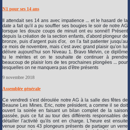
N1 pour ses 14 ans
Il attendait ses 14 ans avec impatience ... et le hasard de la
date a fait qu'il a pu souffler ses bougies le soir de notre AG
lorsque les douze coups de minuit ont eu sonné!! Présent
depuis la création de la section enfants, d'abord plongeur de
bronze, puis d'argent puis d'or, on l'a fait patienter jusqu'au
ce mois de novembre, mais c'est avec grand plaisir qu'on lui
délivre aujourd'hui son Niveau 1. Bravo Melvin, ce diplôme
tu le mérites et on te souhaite de continuer à prendre
beaucoup de plaisir lors de tes prochaines plongées ... pour
lesquelles on ne manquera pas d'être présen
ts
9 novembre 2018
Assemblée générale
Ce vendredi s'est déroulée notre AG à la salle des fêtes de
Beaune Les Mines. Eric, notre président, a comme il se doit
ouvert la soirée en faisant un bilan complet de la saison
passée, puis ce fut au tour des différents responsables de
détailler l'activité qu'ils ont en charge. L'heure est ensuite
venue pour nos 43 plongeurs présents de partager un verre