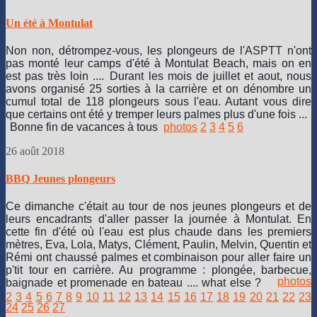
Un été à Montulat
Non non, détrompez-vous, les plongeurs de l'ASPTT n'ont
pas monté leur camps d'été à Montulat Beach, mais on en
est pas très loin ....
Durant les mois de juillet et aout, nous
avons organisé 25 sorties à la carrière et on dénombre un
cumul total de 118 plongeurs sous l'eau. Autant vous dire
que certains ont été y tremper leurs palmes plus d'une fois ...
Bonne fin de vacances à tous
photos
2
3
4
5
6
26 août 2018
BBQ Jeunes plongeurs
Ce dimanche c'était au tour de nos jeunes plongeurs et de
leurs encadrants d'aller passer la journée à Montulat. En
cette fin d'été où l'eau est plus chaude dans les premiers
mètres, Eva, Lola, Matys, Clément, Paulin, Melvin, Quentin et
Rémi ont chaussé palmes et combinaison pour aller faire un
p'tit tour en carrière. Au programme : plongée, barbecue,
photos
baignade et promenade en bateau .... what else ?
2
3
4
5
6
7
8
9
10
11
12
13
14
15
16
17
18
19
20
21
22
23
24
25
26
27