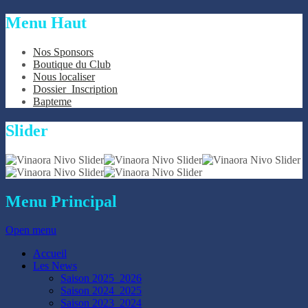
Menu
Haut
Nos Sponsors
Boutique du Club
Nous localiser
Dossier_Inscription
Bapteme
Slider
Menu
Principal
Open menu
Accueil
Les News
Saison 2025_2026
Saison 2024_2025
Saison 2023_2024