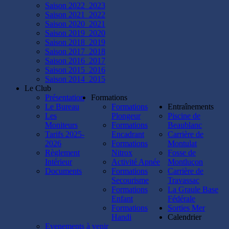
Saison 2022_2023
Saison 2021_2022
Saison 2020_2021
Saison 2019_2020
Saison 2018_2019
Saison 2017_2018
Saison 2016_2017
Saison 2015_2016
Saison 2014_2015
Le Club
Présentation
Formations
Le Bureau
Formations
Entraînements
Les
Plongeur
Piscine de
Moniteurs
Formations
Beaublanc
Tarifs 2025-
Encadrant
Carrière de
2026
Formations
Montulat
Règlement
Nitrox
Fosse de
Intérieur
Activité Apnée
Montluçon
Documents
Formations
Carrière de
Secourisme
Travassac
Formations
La Graule Base
Enfant
Fédérale
Formations
Sorties Mer
Handi
Calendrier
Evenements à venir