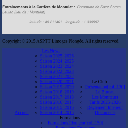
Entrainements à la Carrière de Montulat :
Commune de Saint Sornin
Leulac (lieu dit : Montulat)
latitude : 46.211401 longitude : 1.336587
Copyright © 2015 ASPTT Limoges Plongée, All rights reserved.
Les News
Saison 2025_2026
Saison 2024_2025
Saison 2023_2024
Saison 2022_2023
Saison 2021_2022
Saison 2020_2021
Le Club
Saison 2019_2020
Présentation[col=130]
Saison 2018_2019
Le Bureau
Saison 2017_2018
Les Moniteurs
Saison 2016_2017
Tarifs 2025-2026
Saison 2015_2016
Règlement Intérieur
Accueil
Saison 2014_2015
Documents
Formations
Formations Plongeur[col=150]
Formations Encadrant