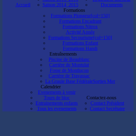
Accueil
Saison 2014_2015
Documents
Formations
Formations Plongeur[col=150]
Formations Encadrant
Formations Nitrox
Activité Apnée
Formations Secourisme[col=150]
Formations Enfant
Formations Handi
Entraînements
Piscine de Beaublanc
Carrière de Montulat
Fosse de Montluçon
Carrière de Travassac
La Graule Base Fédérale
Sorties Mer
Calendrier
Evenements à venir
Tours de bloc
Contactez-nous
Entrainements enfants
Contact Président
Tous les evenements
Contact Secrétaire