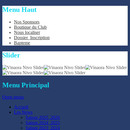
Menu
Haut
Nos Sponsors
Boutique du Club
Nous localiser
Dossier_Inscription
Bapteme
Slider
Menu
Principal
Open menu
Accueil
Les News
Saison 2025_2026
Saison 2024_2025
Saison 2023_2024