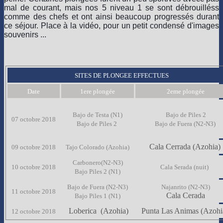
mal de courant, mais nos 5 niveau 1 se sont débrouilléss
comme des chefs et ont ainsi beaucoup progressés durant
ce séjour. Place à la vidéo, pour un petit condensé d'images
souvenirs ...
SITES DE PLONGEE EFFECTUES
Date
1ere plongée
2eme plongée
Bajo de Testa (N1)
Bajo de Piles 2
07 octobre 2018
Bajo de Piles 2
Bajo de Fuera (N2-N3)
Cala Cerrada (Azohia)
09 octobre 2018
Tajo Colorado (Azohia)
Carbonero(N2-N3)
10 octobre 2018
Cala Serada (nuit)
Bajo Piles 2 (N1)
Bajo de Fuera (N2-N3)
Najanrito (N2-N3)
11 octobre 2018
Cala Cerada
Bajo Piles 1 (N1)
Loberica (Azohia)
Punta Las Animas (Azoh
12 octobre 2018