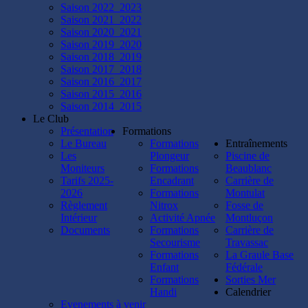
Saison 2022_2023
Saison 2021_2022
Saison 2020_2021
Saison 2019_2020
Saison 2018_2019
Saison 2017_2018
Saison 2016_2017
Saison 2015_2016
Saison 2014_2015
Le Club
Présentation
Formations
Le Bureau
Formations
Entraînements
Les
Plongeur
Piscine de
Moniteurs
Formations
Beaublanc
Tarifs 2025-
Encadrant
Carrière de
2026
Formations
Montulat
Règlement
Nitrox
Fosse de
Intérieur
Activité Apnée
Montluçon
Documents
Formations
Carrière de
Secourisme
Travassac
Formations
La Graule Base
Enfant
Fédérale
Formations
Sorties Mer
Handi
Calendrier
Evenements à venir