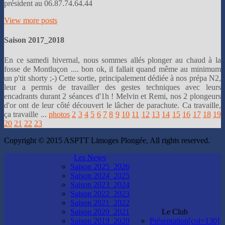
président au 06.87.74.64.44
View more posts
Saison 2017_2018
En ce samedi hivernal, nous sommes allés plonger au chaud à la
fosse de Montluçon .... bon ok, il fallait quand même au minimum
un p'tit shorty ;-) Cette sortie, principalement dédiée à nos prépa N2,
leur a permis de travailler des gestes techniques avec leurs
encadrants durant 2 séances d'1h ! Melvin et Remi, nos 2 plongeurs
d'or ont de leur côté découvert le lâcher de parachute. Ca travaille,
ça travaille ...
photos
2
3
4
5
6
7
8
9
10
11
12
13
14
15
16
17
18
19
20
21
22
23
Copyright © 2015 ASPTT Limoges Plongée, All rights reserved.
Les News
Saison 2025_2026
Saison 2024_2025
Saison 2023_2024
Saison 2022_2023
Saison 2021_2022
Saison 2020_2021
Le Club
Saison 2019_2020
Présentation[col=130]