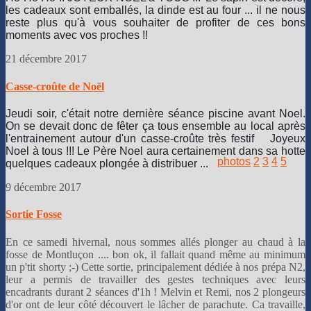
les cadeaux sont emballés, la dinde est au four ... il ne nous
reste plus qu'à vous souhaiter de profiter de ces bons
moments avec vos proches !!
21 décembre 2017
Casse-croûte de Noël
Jeudi soir, c'était notre dernière séance piscine avant Noel.
On se devait donc de fêter ça tous ensemble au local après
l'entrainement autour d'un casse-croûte très festif
Joyeux
Noel à tous !!! Le Père Noel aura certainement dans sa hotte
photos
2
3
4
5
quelques cadeaux plongée à distribuer ...
9 décembre 2017
Sortie Fosse
En ce samedi hivernal, nous sommes allés plonger au chaud à la
fosse de Montluçon .... bon ok, il fallait quand même au minimum
un p'tit shorty ;-) Cette sortie, principalement dédiée à nos prépa N2,
leur a permis de travailler des gestes techniques avec leurs
encadrants durant 2 séances d'1h ! Melvin et Remi, nos 2 plongeurs
d'or ont de leur côté découvert le lâcher de parachute. Ca travaille,