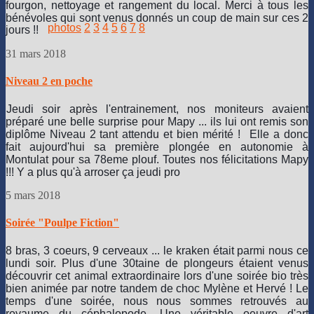
fourgon, nettoyage et rangement du local. Merci à tous les
bénévoles qui sont venus donnés un coup de main sur ces 2
photos
2
3
4
5
6
7
8
jours !!
31 mars 2018
Niveau 2 en poche
Jeudi soir après l'entrainement, nos moniteurs avaient
préparé une belle surprise pour Mapy ... ils lui ont remis son
diplôme Niveau 2 tant attendu et bien mérité !
Elle a donc
fait aujourd'hui sa première plongée en autonomie à
Montulat pour sa 78eme plouf. Toutes nos félicitations Mapy
!!! Y a plus qu'à arroser ça jeudi pro
5 mars 2018
Soirée "Poulpe Fiction"
8 bras, 3 coeurs, 9 cerveaux ... le kraken était parmi nous ce
lundi soir. Plus d'une 30taine de plongeurs étaient venus
découvrir cet animal extraordinaire lors d'une soirée bio très
bien animée par notre tandem de choc Mylène et Hervé ! Le
temps d'une soirée, nous nous sommes retrouvés au
royaume du céphalopode. Une véritable oeuvre d'art