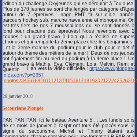
édition du challenge Oxyjeunes qui se déroulait à Toulouse.
Plus de 170 jeunes se sont challengés par catégorie d'âges
autour de 7 épreuves : nage PMT, tir sur cible, apnée,
parcours hockey sub, marche hawaienne et monopalme. On
est très fiers de nos 7 moussaillons qui se sont donnés à
fond pour chacune des épreuves! Nous revenons avec 2
coupes : un grand bravo à L
ola qui a réalisé de supers
chronos et qui remporte la 2eme place chez les benjamines
, et la 3eme marche du podium pour le club pour le défilé
autour du thème des métiers de la mer !! Deux de nos jeunes
ont également fini au pied du podium à la 4eme place !! Un
grand bravo à Mathis, Eva, Clément, Lola, Melvin, Rémi et
L
ien vers la vidéo officielle :
https://www.plongee-
Quentin
infos.com/?p=2657
photos
2
3
4
5
6
7
8
9
10
11
12
13
14
15
16
17
18
19
20
21
22
24
25
26
3D
2
29 janvier 2018
Secourisme Plongée
PAN PAN PAN. Ici le bateau Aventure 5 ... Les lundis soirs
de ce mois de janvier à l'asptt ont tous été placés sous le
signe du secourisme. Michel et Thierry étaient aux
commandes chaque semaine pour une formation RIFAP et 2