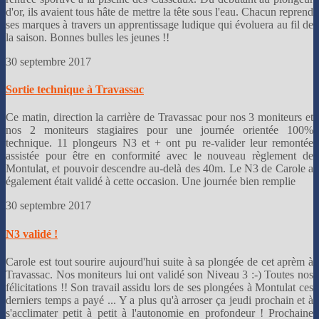
d'or, ils avaient tous hâte de mettre la tête sous l'eau. Chacun reprend
ses marques à travers un apprentissage ludique qui évoluera au fil de
la saison. Bonnes bulles les jeunes !!
30 septembre 2017
Sortie technique à Travassac
Ce matin, direction la carrière de Travassac pour nos 3 moniteurs et
nos 2 moniteurs stagiaires pour une journée orientée 100%
technique. 11 plongeurs N3 et + ont pu re-valider leur remontée
assistée pour être en conformité avec le nouveau règlement de
Montulat, et pouvoir descendre au-delà des 40m. Le N3 de Carole a
également était validé à cette occasion. Une journée bien remplie
30 septembre 2017
N3 validé !
Carole est tout sourire aujourd'hui suite à sa plongée de cet aprèm à
Travassac. Nos moniteurs lui ont validé son Niveau 3 :-) Toutes nos
félicitations !! Son travail assidu lors de ses plongées à Montulat ces
derniers temps a payé ... Y a plus qu'à arroser ça jeudi prochain et à
s'acclimater petit à petit à l'autonomie en profondeur ! Prochaine