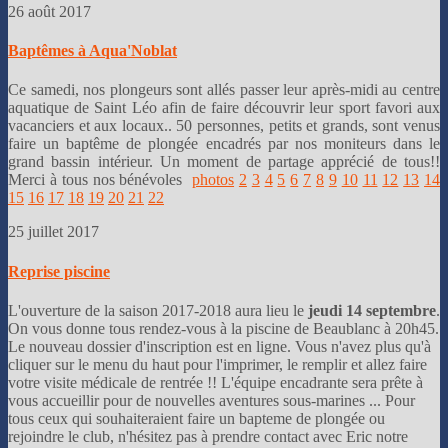
26 août 2017
Baptêmes à Aqua'Noblat
Ce samedi, nos plongeurs sont allés passer leur après-midi au centre
aquatique de Saint Léo afin de faire découvrir leur sport favori aux
vacanciers et aux locaux.. 50 personnes, petits et grands, sont venus
faire un baptême de plongée encadrés par nos moniteurs dans le
grand bassin intérieur. Un moment de partage apprécié de tous!!
Merci à tous nos bénévoles
photos
2
3
4
5
6
7
8
9
10
11
12
13
14
15
16
17
18
19
20
21
22
25 juillet 2017
Reprise piscine
L'ouverture de la saison 2017-2018 aura lieu le
jeudi 14 septembre
.
On vous donne tous rendez-vous à la piscine de Beaublanc à 20h45.
Le nouveau dossier d'inscription est en ligne. Vous n'avez plus qu'à
cliquer sur le menu du haut pour l'imprimer, le remplir et allez faire
votre visite médicale de rentrée !! L'équipe encadrante sera prête à
vous accueillir pour de nouvelles aventures sous-marines ... Pour
tous ceux qui souhaiteraient faire un bapteme de plongée ou
rejoindre le club, n'hésitez pas à prendre contact avec Eric notre