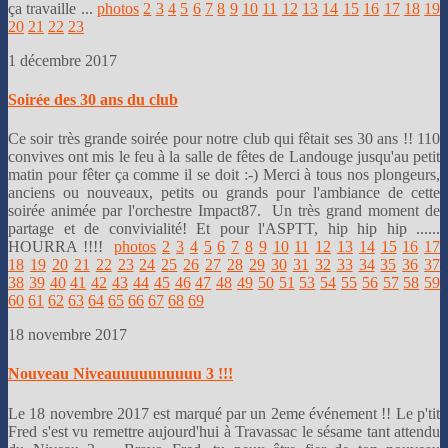
ça travaille ...
photos
2
3
4
5
6
7
8
9
10
11
12
13
14
15
16
17
18
19
20
21
22
23
1 décembre 2017
Soirée des 30 ans du club
Ce soir très grande soirée pour notre club qui fêtait ses 30 ans !! 110
convives ont mis le feu à la salle de fêtes de Landouge jusqu'au petit
matin pour fêter ça comme il se doit :-) Merci à tous nos plongeurs,
anciens ou nouveaux, petits ou grands pour l'ambiance de cette
soirée animée par l'orchestre Impact87. Un très grand moment de
partage et de convivialité! Et pour l'ASPTT, hip hip hip ......
HOURRA !!!!
photos
2
3
4
5
6
7
8
9
10
11
12
13
14
15
16
17
18
19
20
21
22
23
24
25
26
27
28
29
30
31
32
33
34
35
36
37
38
39
40
41
42
43
44
45
46
47
48
49
50
51
53
54
55
56
57
58
59
60
61
62
63
64
65
66
67
68
69
18 novembre 2017
Nouveau Niveauuuuuuuuuu 3 !!!
Le 18 novembre 2017 est marqué par un 2eme événement !! Le p'tit
Fred s'est vu remettre aujourd'hui à Travassac le sésame tant attendu