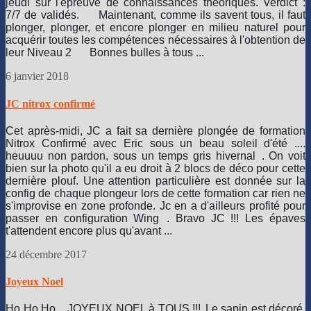
jeudi sur l'épreuve de connaissances théoriques. Verdict : 
7/7 de validés. 
 Maintenant, comme ils savent tous, il faut 
plonger, plonger, et encore plonger en milieu naturel pour 
acquérir toutes les compétences nécessaires à l'obtention de 
leur Niveau 2 
 Bonnes bulles à tous ...
6 janvier 2018
JC nitrox confirmé
Cet après-midi, JC a fait sa dernière plongée de formation
Nitrox Confirmé avec Eric sous un beau soleil d'été ....
heuuuu non pardon, sous un temps gris hivernal
. On voit
bien sur la photo qu'il a eu droit à 2 blocs de déco pour cette
dernière plouf. Une attention particulière est donnée sur la
config de chaque plongeur lors de cette formation car rien ne
s'improvise en zone profonde. Jc en a d'ailleurs profité pour
passer en configuration Wing
. Bravo JC !!! Les épaves
t'attendent encore plus qu'avant ...
24 décembre 2017
Joyeux Noel
Ho Ho Ho .. JOYEUX NOEL à TOUS !!!
Le sapin est décoré,