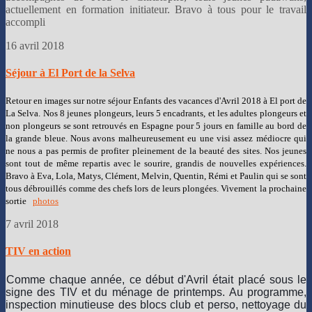
actuellement en formation initiateur. Bravo à tous pour le travail
accompli
16 avril 2018
Séjour à El Port de la Selva
Retour en images sur notre séjour Enfants des vacances d'Avril 2018 à El port de
La Selva. Nos 8 jeunes plongeurs, leurs 5 encadrants, et les adultes plongeurs et
non plongeurs se sont retrouvés en Espagne pour 5 jours en famille au bord de
la grande bleue. Nous avons malheureusement eu une visi assez médiocre qui
ne nous a pas permis de profiter pleinement de la beauté des sites. Nos jeunes
sont tout de même repartis avec le sourire, grandis de nouvelles expériences.
Bravo à Eva, Lola, Matys, Clément, Melvin, Quentin, Rémi et Paulin qui se sont
tous débrouillés comme des chefs lors de leurs plongées. Vivement la prochaine
sortie
photos
7 avril 2018
TIV en action
Comme chaque année, ce début d'Avril était placé sous le
signe des TIV et du ménage de printemps. Au programme,
inspection minutieuse des blocs club et perso, nettoyage du