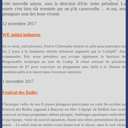
cette nouvelle saison, sous la direction d'Eric notre président. La
soirée s'est bien sûr terminée par un p'tit cassecroûte ... et oui, nos
plongeurs sont des bons vivants
12 novembre 2017
WE initial initiateur
En ce week_end pluvieux, Fred et Christophe étaient en salle pour participer sur
les 2 jours à la formation initiale initiateur organisée par le Codep87. Aux
commandes, Eric notre président, qui occupe également la fonction de
Responsable technique au sein du Codep. Il s'était entouré de plusieurs
moniteurs du 87 pour concocter un programme sans faille à la 20taine de
candidats prêts à se lancer dans l'aventure initiateur.
1 novembre 2017
Festival des Bulles
Chronique vidéo de nos 9 jeunes plongeurs participant en cette fin octobre au
Festival des Bulles organisé à Banyuls sur Mer. L'équipe de Rédéris leur avait
concocté un beau programme mêlant plongée, challenges aquatiques individuel
et par équipe, visite du nouvel aquarium, chasse aux trésor, présentation du parc
marin ... Le soleil était au rendez-vous durant tout le séjour; mais le vent s'était