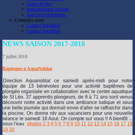
N2,
Tours de bloc
N3
Entrainements enfants
et
Tous les evenements
+
Contactez-nous
d'aller
Contact Président
se
Contact Secrétaire
faire
plaisir
NEWS
SAISON 2017-2018
sur
l'épave
du
7 juillet 2018
Rubis
dans
Baptemes à AquaNoblat
des
conditions
Direction Aquanoblat ce samedi après-midi pour notre
adéquates.
équipe de 13 bénévoles pour une activité baptêmes de
Nos
plongée organisée en collaboration avec le centre aquatique
5
de St Léo. 37 apprentis plongeurs, de 8 à 71 ans sont venus
Niveau
découvrir notre activité dans une ambiance ludique et sous
1
une belle journée qui donnait envie d'aller se raffraichir dans
qui
la piscine. On donne rdv aux vacanciers pour une nouvelle
faisaient
séance le samedi 18 Aout. On compte sur vous !! A bientôt ...
leurs
sous l'eau
photos
2
3
4
5
6
7
8
9
10
11
12
13
14
15
16
17
18
premières
19
20
bulles