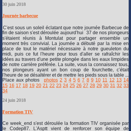
en
30 juin 2018
mer
ont
Journée barbecue
multiplié
les
C'est sous un soleil éclatant que notre journée Barbecue de
expériences,
fin de saison s'est déroulée aujourd'hui
37 de nos plongeurs
et
s'étaient réunis à Montulat pour partager ensemble un
notamment
moment très convivial. La journée a débuté par la mise en
celles
place de tout le matériel nécessaire à notre gueuleton du
des
midi, puis ce fut l'heure pour tous d'aller se rafraîchir les
mises
idées au travers d'une petite plongée dans les eaux limpides
à
de notre carrière préférée. La suite, vous la connaissez tous,
l'eau
nos plongeurs ayant un bon coup de fourchette, c'était
avec
l'heure de se désaltérer et de mettre les pieds sous la table ...
tantôt
Place aux photos
photos
2
3
4
5
6
7
8
9
10
11
12
13
14
la
15
16
17
18
19
20
21
22
23
24
25
26
27
28
29
30
31
32
33
bascule
34
arrière
depuis
24 juin 2018
les
zodiacs,
Formation TIV
tantôt
le
Ce week_end s'est déroulée la formation TIV organisée par
saut
le Codep87. L'Asptt vient de renforcer son équipe de
droit