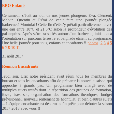
BBQ Enfants
Ce samedi, c'était au tour de nos jeunes plongeurs Eva, Clément,
Melvin, Quentin et Rémi de venir faire une journée plongée
barbecue à Montulat ! Cette fin d'été s'y prêtait particulièrement avec
une eau entre 18°C et 21,5°C selon la profondeur d'évolution des
palanquées. Après s'être rassasiés autour d'un barbecue, initiation à
l'orientation sur parcours terrestre et baignade étaient au programme.
Une belle journée pour tous, enfants et encadrants !!
photos
2
3
4
5
6
7
9
10
11
31 août 2017
Réunion Encadrants
Jeudi soir, Eric notre président avait réuni tous les membres du
bureau et tous les encadrants afin de préparer la nouvelle saison qui
approche à grands pas. Un programme bien chargé avec de
multiples sujets traités dont la répartition des groupes de formation,
fosse, travassac, organisation des formations théoriques, budget
prévisionnel, nouveau règlement de Montulat, et bien d'autres sujets
... L'équipe encadrante est désormais fin prête pour débuter la saison
2017-2018 avec vous !!