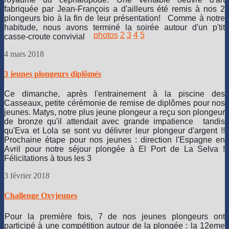
fabriquée par Jean-François a d'ailleurs été remis à nos 2
plongeurs bio à la fin de leur présentation!
Comme à notre
habitude, nous avons terminé la soirée autour d'un p'tit
photos
2
3
4
5
casse-croute convivial
4 mars 2018
3 jeunes plongeurs diplômés
Ce dimanche, après l'entrainement à la piscine des
Casseaux, petite cérémonie de remise de diplômes pour nos
jeunes. Matys, notre plus jeune plongeur a reçu son plongeur
de bronze qu'il attendait avec grande impatience
tandis
qu'Eva et Lola se sont vu délivrer leur plongeur d'argent !!
Prochaine étape pour nos jeunes : direction l'Espagne en
Avril pour notre séjour plongée à El Port de La Selva !
Félicitations à tous les 3
3 février 2018
Challenge Oxyjeunes
Pour la première fois, 7 de nos jeunes plongeurs ont
participé à une compétition autour de la plongée : la 12eme