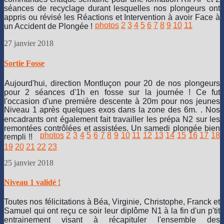
séances de recyclage durant lesquelles nos plongeurs ont
appris ou révisé les Réactions et Intervention à avoir Face à
photos
2
3
4
5
6
7
8
9
10
11
un Accident de Plongée !
27 janvier 2018
Sortie Fosse
Aujourd'hui, direction Montluçon pour 20 de nos plongeurs
pour 2 séances d'1h en fosse sur la journée ! Ce fut
l'occasion d'une première descente à 20m pour nos jeunes
Niveau 1 après quelques exos dans la zone des 6m.
. Nos
encadrants ont également fait travailler les prépa N2 sur les
remontées contrôlées et assistées. Un samedi plongée bien
photos
2
3
4
5
6
7
8
9
10
11
12
13
14
15
16
17
18
rempli !!
19
20
21
22
23
25 janvier 2018
Niveau 1 validé !
Toutes nos félicitations à Béa, Virginie, Christophe, Franck et
Samuel qui ont reçu ce soir leur diplôme N1 à la fin d'un p'tit
entrainement visant à récapituler l'ensemble des