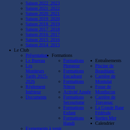
la
Saison 2022_2023
zone
Saison 2021_2022
du
Saison 2020_2021
lion
Saison 2019_2020
de
Saison 2018_2019
mer
Saison 2017_2018
et
Saison 2016_2017
de
Saison 2015_2016
l'île
Saison 2014_2015
d'or.
Le Club
Le
Présentation
Formations
CIP
Le Bureau
Formations
Entraînements
Fréjus
Les
Plongeur
Piscine de
,
Moniteurs
Formations
Beaublanc
notre
Tarifs 2025-
Encadrant
Carrière de
club
2026
Formations
Montulat
partenaire
Règlement
Nitrox
Fosse de
de
Intérieur
Activité Apnée
Montluçon
la
Documents
Formations
Carrière de
semaine,
Secourisme
Travassac
a
Formations
La Graule Base
également
Enfant
Fédérale
permis
Formations
Sorties Mer
à
Handi
Calendrier
nos
Evenements à venir