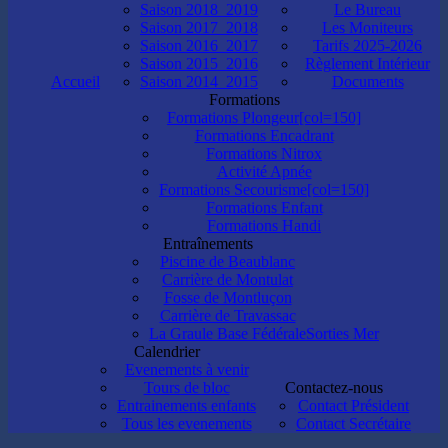
Saison 2018_2019
Le Bureau
Saison 2017_2018
Les Moniteurs
Saison 2016_2017
Tarifs 2025-2026
Saison 2015_2016
Règlement Intérieur
Accueil
Saison 2014_2015
Documents
Formations
Formations Plongeur[col=150]
Formations Encadrant
Formations Nitrox
Activité Apnée
Formations Secourisme[col=150]
Formations Enfant
Formations Handi
Entraînements
Piscine de Beaublanc
Carrière de Montulat
Fosse de Montluçon
Carrière de Travassac
La Graule Base Fédérale
Sorties Mer
Calendrier
Evenements à venir
Tours de bloc
Contactez-nous
Entrainements enfants
Contact Président
Tous les evenements
Contact Secrétaire