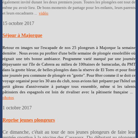
également invité durant les deux premiers jours. Toutes les plongées ont tout de
même pu avoir lieu. De bons moments de partage pour les enfants, leurs parents
et leurs encadrants ...
vidéo
15 octobre 2017
Séjour à Majorque
Retour en images sur l'escapade de nos 25 plongeurs à Majorque la semaine
dernière . Nous avons pu profiter d'une belle semaine de plongée ensoleillée où
régnait une très bonne ambiance. Programme varié marqué par une journée
dépaysante sur l'île de Cabrera au milieu de 100taines de barracudas, du PMT
dans la grotte bleue, de belles plongées dans la réserve de El Torro et pour finir
une journée peu commune de plongée en "grotte". Pour fêter comme il se doit ce
voyage organisé pour les 30 ans du club, nous avions fait préparer par l'hôtel un
petit gâteau d'anniversaire à partager tous ensemble, même si les talents
pâtissiers des espagnols est loin de rivaliser avec la pâtisserie française ...
photos
1 octobre 2017
Reprise jeunes plongeurs
Ce dimanche, c'était au tour de nos jeunes plongeurs de faire leur
rentrée sportive à la piscine des Casseaux. Du débutant au plongeur