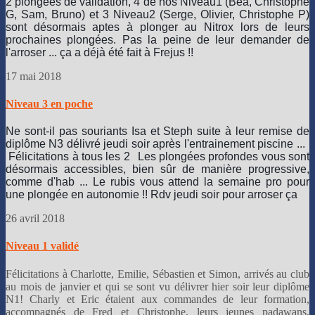
2 plongées de validation, 4 de nos Niveau1 (Béa, Christophe
G, Sam, Bruno) et 3 Niveau2 (Serge, Olivier, Christophe P)
sont désormais aptes à plonger au Nitrox lors de leurs
prochaines plongées. Pas la peine de leur demander de
l'arroser ... ça a déjà été fait à Frejus !!
17 mai 2018
Niveau 3 en poche
Ne sont-il pas souriants Isa et Steph suite à leur remise de
diplôme N3 délivré jeudi soir après l'entrainement piscine ...
Félicitations à tous les 2
Les plongées profondes vous sont
désormais accessibles, bien sûr de manière progressive,
comme d'hab ... Le rubis vous attend la semaine pro pour
une plongée en autonomie !! Rdv jeudi soir pour arroser ça
26 avril 2018
Niveau 1 validé
Félicitations à Charlotte, Emilie, Sébastien et Simon, arrivés au club
au mois de janvier et qui se sont vu délivrer hier soir leur diplôme
N1! Charly et Eric étaient aux commandes de leur formation,
accompagnés de Fred et Christophe, leurs jeunes padawans,