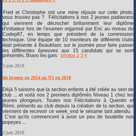
sur
la
Fred et Christophe ont une mine réjouie sur cette photo,
majorité
vous trouvez pas ?
Félicitations à nos 2 jeunes padawans
de
qui viennent de décrocher brillamment leur diplôme
la
d'initiateur lors de l'examen organisé par Eric au niveau du
France.
Codep87, en temps que président de la commission
Merci
technique. Une équipe de 10 moniteurs de différents clubs
à
était présente à Beaublanc sur le journée pour faire passer
l'ensemble
les différentes épreuves aux 15 candidats qui se sont
des
présentés. Bravo les gars
photos
2
3
4
plongeurs
pour
3 juin 2018
l'ambiance
joviale
du bronze en 2014 au N1 en 2018
et
sympa
Déjà 5 saisons que la section enfants a été créée au sein de
ressentie
club ... et voilà nos 2 premiers diplômés Niveau 1 chez les
tout
jeunes plongeurs. Toutes nos Félicitations à Quentin et
au
Rémi, présents au club depuis la création de la section, qui
long
viennent de recevoir ce week_end le sésame tant attendu.
du
C'est qu'ils commencent à avoir un peu de bouteille nos
séjour
popeyes ...
:-)
2 juin 2018