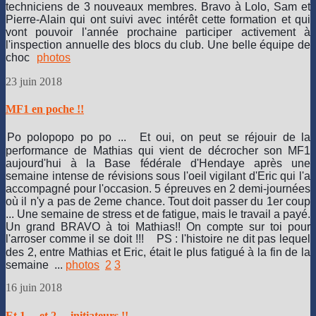
techniciens de 3 nouveaux membres. Bravo à Lolo, Sam et
depuis
Pierre-Alain qui ont suivi avec intérêt cette formation et qui
le
vont pouvoir l'année prochaine participer activement à
scirys.
l'inspection annuelle des blocs du club. Une belle équipe de
Nous
choc
photos
pouvons
dire
23 juin 2018
qu'avec
un
ciel
MF1 en poche !!
tantôt
nuageux,
Po polopopo po po ...
Et oui, on peut se réjouir de la
tantôt
performance de Mathias qui vient de décrocher son MF1
très
aujourd'hui à la Base fédérale d'Hendaye après une
ensoleillé,
semaine intense de révisions sous l'oeil vigilant d'Eric qui l'a
nous
accompagné pour l'occasion. 5 épreuves en 2 demi-journées
avons
où il n'y a pas de 2eme chance. Tout doit passer du 1er coup
été
... Une semaine de stress et de fatigue, mais le travail a payé.
chanceux
Un grand BRAVO à toi Mathias!! On compte sur toi pour
sur
l'arroser comme il se doit !!!
PS : l'histoire ne dit pas lequel
la
des 2, entre Mathias et Eric, était le plus fatigué à la fin de la
météo
semaine ...
photos
2
3
vu
les
16 juin 2018
conditions
orageuses
Et 1 ... et 2 ... initiateurs !!