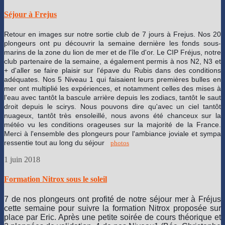
Séjour à Frejus
Retour en images sur notre sortie club de 7 jours à Frejus. Nos 20
plongeurs ont pu découvrir la semaine dernière les fonds sous-
marins de la zone du lion de mer et de l'île d'or. Le CIP Fréjus
, notre
club partenaire de la semaine, a également permis à nos N2, N3 et
+ d'aller se faire plaisir sur l'épave du Rubis dans des conditions
adéquates. Nos 5 Niveau 1 qui faisaient leurs premières bulles en
mer ont multiplié les expériences, et notamment celles des mises à
l'eau avec tantôt la bascule arrière depuis les zodiacs, tantôt le saut
droit depuis le scirys. Nous pouvons dire qu'avec un ciel tantôt
nuageux, tantôt très ensoleillé, nous avons été chanceux sur la
météo vu les conditions orageuses sur la majorité de la France.
Merci à l'ensemble des plongeurs pour l'ambiance joviale et sympa
ressentie tout au long du séjour
photos
1 juin 2018
Formation Nitrox sous le soleil
7 de nos plongeurs ont profité de notre séjour mer à Fréjus
cette semaine pour suivre la formation Nitrox proposée sur
place par Eric. Après une petite soirée de cours théorique et