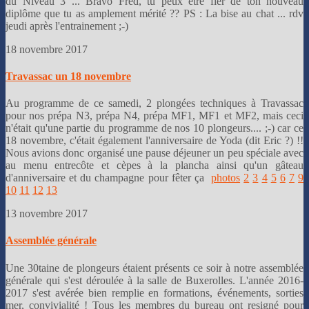
du Niveau 3 ... Bravo Fred, tu peux être fier de ton nouveau
diplôme que tu as amplement mérité ?? PS : La bise au chat ... rdv
jeudi après l'entrainement ;-)
18 novembre 2017
Travassac un 18 novembre
Au programme de ce samedi, 2 plongées techniques à Travassac
pour nos prépa N3, prépa N4, prépa MF1, MF1 et MF2, mais ceci
n'était qu'une partie du programme de nos 10 plongeurs.... ;-) car ce
18 novembre, c'était également l'anniversaire de Yoda (dit Eric ?) !!
Nous avions donc organisé une pause déjeuner un peu spéciale avec
au menu entrecôte et cèpes à la plancha ainsi qu'un gâteau
d'anniversaire et du champagne pour fêter ça
photos
2
3
4
5
6
7
9
10
11
12
13
13 novembre 2017
Assemblée générale
Une 30taine de plongeurs étaient présents ce soir à notre assemblée
générale qui s'est déroulée à la salle de Buxerolles. L'année 2016-
2017 s'est avérée bien remplie en formations, événements, sorties
mer, convivialité ! Tous les membres du bureau ont resigné pour