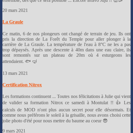
ensemble, dès que ce sera possible ... Encore Bravo Juju !! 👏🥳
20 mars 2021
La Graule
Ce matin, 6 de nos plongeurs ont changé de terrain de jeu. Ils ont
pris la direction de La Forêt du Temple pour aller plonger à la
carrière de La Graule. La température de l'eau à 8°C ne les a pas
trop dépaysés. Après une descente à 40m dans une eau claire, ils
sont remontés sur un plateau de 20m où 4 esturgeons les
attendaient. 🐟 🤿
13 mars 2021
Certification Nitrox
Les formations continuent ... Toutes nos félicitations à Julie qui vient
de valider sa formation Nitrox ce samedi à Montulat !! 👍 Les
calculs de MOD n'ont plus aucun secret pour elle désormais. Et
comme nous préférons le soleil à la grisaille, nous avons choisi cette
jolie photo d'été pour nous mettre du baume au coeur 😎
9 mars 2021