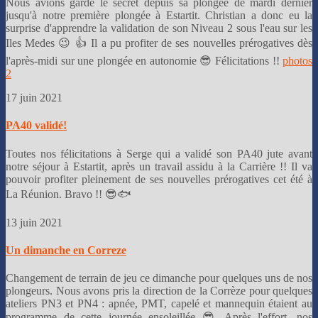
Nous avions gardé le secret depuis sa plongée de mardi dernier
jusqu'à notre première plongée à Estartit. Christian a donc eu la
surprise d'apprendre la validation de son Niveau 2 sous l'eau sur les
Iles Medes 😉 👍 Il a pu profiter de ses nouvelles prérogatives dès
l'après-midi sur une plongée en autonomie 😎 Félicitations !!
photos
2
17 juin 2021
PA40 validé!
Toutes nos félicitations à Serge qui a validé son PA40 jute avant
notre séjour à Estartit, après un travail assidu à la Carrière !! Il va
pouvoir profiter pleinement de ses nouvelles prérogatives cet été à
La Réunion. Bravo !! 😎🐟
13 juin 2021
Un dimanche en Correze
Changement de terrain de jeu ce dimanche pour quelques uns de nos
plongeurs. Nous avons pris la direction de la Corrèze pour quelques
ateliers PN3 et PN4 : apnée, PMT, capelé et mannequin étaient au
programme de cette journée ensoleillée.😎 Après l'effort, nos