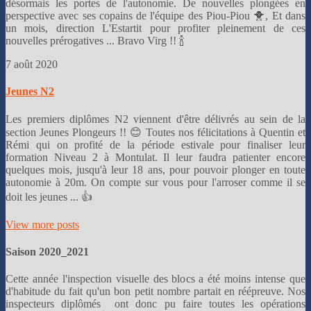
désormais les portes de l'autonomie. De nouvelles plongées en
perspective avec ses copains de l'équipe des Piou-Piou 🐥, Et dans
un mois, direction L'Estartit pour profiter pleinement de ces
nouvelles prérogatives ... Bravo Virg !! 🍾
7 août 2020
Jeunes N2
Les premiers diplômes N2 viennent d'être délivrés au sein de l
a
section Jeunes Plongeurs
!! 😊 Toutes nos félicitations à Quentin et
Rémi qui on profité de la période estivale pour finaliser leur
formation Niveau 2 à Montulat. Il leur faudra patienter encore
quelques mois, jusqu'à leur 18 ans, pour pouvoir plonger en toute
autonomie à 20m. On compte sur vous pour l'arroser comme il se
doit les jeunes ... 👍
View more posts
Saison 2020_2021
Cette année l'inspection visuelle des blocs a été moins intense que
d'habitude du fait qu'un bon petit nombre partait en réépreuve. Nos
inspecteurs diplômés ont donc pu faire toutes les opérations