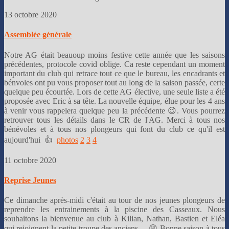
13 octobre 2020
Assemblée générale
Notre AG était beauoup moins festive cette année que les saisons
précédentes, protocole covid oblige. Ca reste cependant un moment
important du club qui retrace tout ce que le bureau, les encadrants et
bénvoles ont pu vous proposer tout au long de la saison passée, certe
quelque peu écourtée. Lors de cette AG élective, une seule liste a été
proposée avec Eric à sa tête. La nouvelle équipe, élue pour les 4 ans
à venir vous rappelera quelque peu la précédente 😉. Vous pourrez
retrouver tous les détails dans le CR de l'AG. Merci à tous nos
bénévoles et à tous nos plongeurs qui font du club ce qu'il est
aujourd'hui 👍
photos
2
3
4
11 octobre 2020
Reprise Jeunes
Ce dimanche après-midi c'était au tour de nos jeunes plongeurs de
reprendre les entrainements à la piscine des Casseaux. Nous
souhaitons la bienvenue au club à Kilian, Nathan, Bastien et Eléa
qui rejoignent la petite troupe des anciens ... 😜 Bonne saison à tous