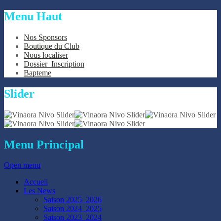
Menu
Haut
Nos Sponsors
Boutique du Club
Nous localiser
Dossier_Inscription
Bapteme
Slider
Menu
Principal
Open menu
Accueil
Les News
Saison 2025_2026
Saison 2024_2025
Saison 2023_2024