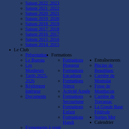
Saison 2022_2023
Saison 2021_2022
Saison 2020_2021
Saison 2019_2020
Saison 2018_2019
Saison 2017_2018
Saison 2016_2017
Saison 2015_2016
Saison 2014_2015
Le Club
Présentation
Formations
Le Bureau
Formations
Entraînements
Les
Plongeur
Piscine de
Moniteurs
Formations
Beaublanc
Tarifs 2025-
Encadrant
Carrière de
2026
Formations
Montulat
Règlement
Nitrox
Fosse de
Intérieur
Activité Apnée
Montluçon
Documents
Formations
Carrière de
Secourisme
Travassac
Formations
La Graule Base
Enfant
Fédérale
Formations
Sorties Mer
Handi
Calendrier
Evenements à venir