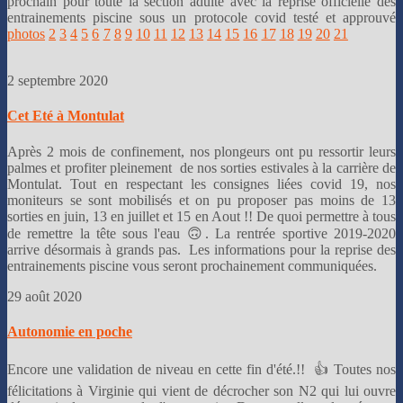
prochain pour toute la section adulte avec la reprise officielle des
entrainements piscine sous un protocole covid testé et approuvé
photos
2
3
4
5
6
7
8
9
10
11
12
13
14
15
16
17
18
19
20
21
2 septembre 2020
Cet Eté à Montulat
Après 2 mois de confinement, nos plongeurs ont pu ressortir leurs
palmes et profiter pleinement de nos sorties estivales à la carrière de
Montulat. Tout en respectant les consignes liées covid 19, nos
moniteurs se sont mobilisés et on pu proposer pas moins de 13
sorties en juin, 13 en juillet et 15 en Aout !! De quoi permettre à tous
de remettre la tête sous l'eau 🙃. La rentrée sportive 2019-2020
arrive désormais à grands pas. Les informations pour la reprise des
entrainements piscine vous seront prochainement communiquées.
29 août 2020
Autonomie en poche
Encore une validation de niveau en cette fin d'été.!! 👍 Toutes nos
félicitations à Virginie qui vient de décrocher son N2 qui lui ouvre