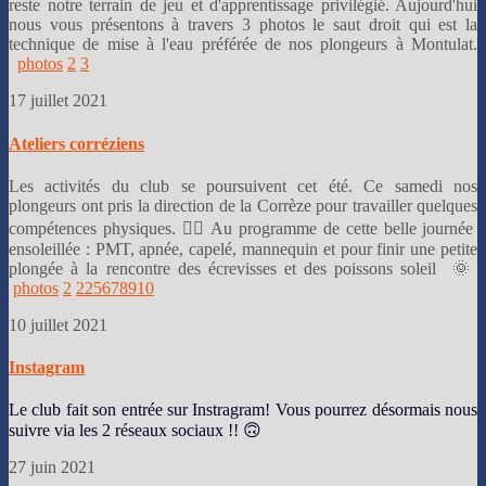
reste notre terrain de jeu et d'apprentissage privilégié. Aujourd'hui
nous vous présentons à travers 3 photos le saut droit qui est la
technique de mise à l'eau préférée de nos plongeurs à Montulat.
photos
2
3
17 juillet 2021
Ateliers corréziens
Les activités du club se poursuivent cet été. Ce samedi nos
plongeurs ont pris la direction de la Corrèze pour travailler quelques
compétences physiques. 🏊‍♀ Au programme de cette belle journée
ensoleillée : PMT, apnée, capelé, mannequin et pour finir une petite
plongée à la rencontre des écrevisses et des poissons soleil 🌞
photos
2
2
2
5
6
7
8
9
10
10 juillet 2021
Instagram
Le club fait son entrée sur Instragram! Vous pourrez désormais nous
suivre via les 2 réseaux sociaux !! 🙃
27 juin 2021