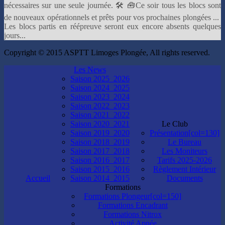
nécessaires sur une seule journée. 🛠 🧰Ce soir tous les blocs sont
de nouveaux opérationnels et prêts pour vos prochaines plongées ...
Les blocs partis en réépreuve seront eux encore absents quelques
jours...
Copyright © 2015 ASPTT Limoges Plongée, All rights reserved.
Les News
Saison 2025_2026
Saison 2024_2025
Saison 2023_2024
Saison 2022_2023
Saison 2021_2022
Saison 2020_2021
Le Club
Saison 2019_2020
Présentation[col=130]
Saison 2018_2019
Le Bureau
Saison 2017_2018
Les Moniteurs
Saison 2016_2017
Tarifs 2025-2026
Saison 2015_2016
Règlement Intérieur
Accueil
Saison 2014_2015
Documents
Formations
Formations Plongeur[col=150]
Formations Encadrant
Formations Nitrox
Activité Apnée