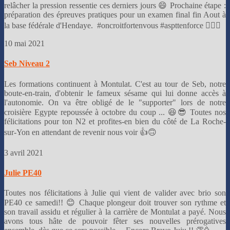
relâcher la pression ressentie ces derniers jours 😄 Prochaine étape :
préparation des épreuves pratiques pour un examen final fin Aout à
la base fédérale d'Hendaye. #oncroitfortenvous #aspttenforce 🏊‍♀🤿
10 mai 2021
Seb Niveau 2
Les formations continuent à Montulat. C'est au tour de Seb, notre
boute-en-train, d'obtenir le fameux sésame qui lui donne accès à
l'autonomie. On va être obligé de le "supporter" lors de notre
croisière Egypte repoussée à octobre du coup ... 😆😎 Toutes nos
félicitations pour ton N2 et profites-en bien du côté de La Roche-
sur-Yon en attendant de revenir nous voir 👍🙃
3 avril 2021
Julie PE40
Toutes nos félicitations à Julie qui vient de valider avec brio son
PE40 ce samedi!! 😊 Chaque plongeur doit trouver son rythme et
son travail assidu et régulier à la carrière de Montulat a payé. Nous
avons tous hâte de pouvoir fêter ses nouvelles prérogatives