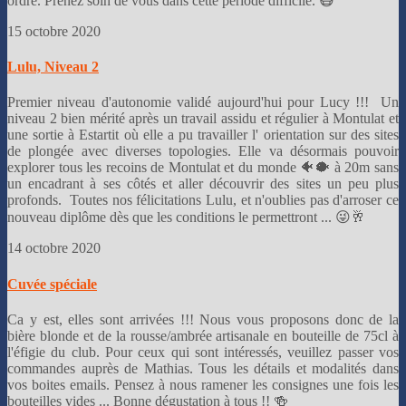
ordre. Prenez soin de vous dans cette période difficile. 😷
15 octobre 2020
Lulu, Niveau 2
Premier niveau d'autonomie validé aujourd'hui pour Lucy !!! Un
niveau 2 bien mérité après un travail assidu et régulier à Montulat et
une sortie à Estartit où elle a pu travailler l' orientation sur des sites
de plongée avec diverses topologies. Elle va désormais pouvoir
explorer tous les recoins de Montulat et du monde 🐠🐡 à 20m sans
un encadrant à ses côtés et aller découvrir des sites un peu plus
profonds. Toutes nos félicitations Lulu, et n'oublies pas d'arroser ce
nouveau diplôme dès que les conditions le permettront ... 😜🥂
14 octobre 2020
Cuvée spéciale
Ca y est, elles sont arrivées !!! Nous vous proposons donc de la
bière blonde et de la rousse/ambrée artisanale en bouteille de 75cl à
l'éfigie du club. Pour ceux qui sont intéressés, veuillez passer vos
commandes auprès de Mathias. Tous les détails et modalités dans
vos boites emails. Pensez à nous ramener les consignes une fois les
bouteilles vides ... Bonne dégustation à tous !! 🍻