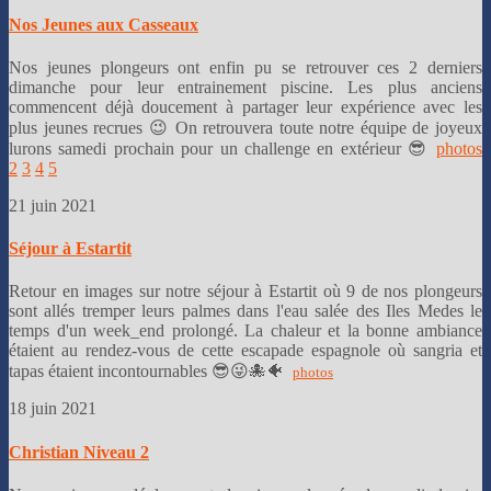
Nos Jeunes aux Casseaux
Nos jeunes plongeurs ont enfin pu se retrouver ces 2 derniers
dimanche pour leur entrainement piscine. Les plus anciens
commencent déjà doucement à partager leur expérience avec les
plus jeunes recrues 😉 On retrouvera toute notre équipe de joyeux
lurons samedi prochain pour un challenge en extérieur 😎
photos
2
3
4
5
21 juin 2021
Séjour à Estartit
Retour en images sur notre séjour à Estartit où 9 de nos plongeurs
sont allés tremper leurs palmes dans l'eau salée des Iles Medes le
temps d'un week_end prolongé. La chaleur et la bonne ambiance
étaient au rendez-vous de cette escapade espagnole où sangria et
tapas étaient incontournables 😎😜🐙🐠
photos
18 juin 2021
Christian Niveau 2