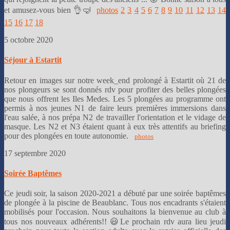
et amusez-vous bien 👌🤿
photos
2
3
4
5
6
7
8
9
10
11
12
13
14
15
16
17
18
5 octobre 2020
Séjour à Estartit
Retour en images sur notre week_end prolongé à Estartit où 21 de
nos plongeurs se sont donnés rdv pour profiter des belles plongées
que nous offrent les Iles Medes. Les 5 plongées au programme ont
permis à nos jeunes N1 de faire leurs premières immersions dans
l'eau salée, à nos prépa N2 de travailler l'orientation et le vidage de
masque. Les N2 et N3 étaient quant à eux très attentifs au briefing
pour des plongées en toute autonomie.
photos
17 septembre 2020
Soirée Baptêmes
Ce jeudi soir, la saison 2020-2021 a débuté par une soirée baptêmes
de plongée à la piscine de Beaublanc. Tous nos encadrants s'étaient
mobilisés pour l'occasion. Nous souhaitons la bienvenue au club à
tous nos nouveaux adhérents!! 😃Le prochain rdv aura lieu jeudi