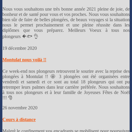
Nous vous souhaitons une très bonne année 2021 pleine de joie, de
bonheur et de santé pour vous et vos proches. Nous vous souhaitons
bien sûr de faire de belles plongées, de beaux voyages si la situation
nous le permet prochainement et une pleine réussite dans les
diplômes que vous préparez. Meilleurs Voeux à tous nos
plongeurs
🐠🐟
👌
19 décembre 2020
Montulat nous voilà !!
Ce week-end nos plongeurs retrouvent le sourire avec la reprise des
plongées à Montulat !! 🤩 3 plongées ont été organisées entre
vendredi et samedi et ce sont au total 18 plongeurs qui ont pu
retremper leurs palmes dans leur carrière préférée. Nous souhaitons
à tous nos plongeurs et à leur famille de Joyeuses Fêtes de Noël
!!! 🎅
26 novembre 2020
Cours à distance
Malgrè le confinement vos encadrants se mobilisent pour poursuivre