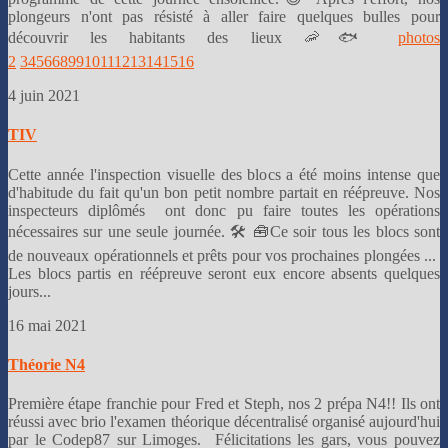
plongeurs n'ont pas résisté à aller faire quelques bulles pour
découvrir les habitants des lieux 🦐🐟
photos
2
3
4
5
6
6
8
9
9
10
11
12
13
14
15
16
4 juin 2021
TIV
Cette année l'inspection visuelle des blocs a été moins intense que
d'habitude du fait qu'un bon petit nombre partait en réépreuve. Nos
inspecteurs diplômés ont donc pu faire toutes les opérations
nécessaires sur une seule journée. 🛠 🧰Ce soir tous les blocs sont
de nouveaux opérationnels et prêts pour vos prochaines plongées ...
Les blocs partis en réépreuve seront eux encore absents quelques
jours...
16 mai 2021
Théorie N4
Première étape franchie pour Fred et Steph, nos 2 prépa N4!! Ils ont
réussi avec brio l'examen théorique décentralisé organisé aujourd'hui
par le Codep87 sur Limoges. Félicitations les gars, vous pouvez