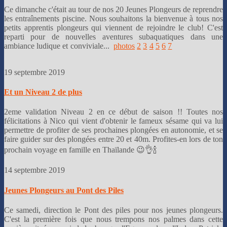
Ce dimanche c'était au tour de nos 20 Jeunes Plongeurs de reprendre
les entraînements piscine. Nous souhaitons la bienvenue à tous nos
petits apprentis plongeurs qui viennent de rejoindre le club! C'est
reparti pour de nouvelles aventures subaquatiques dans une
ambiance ludique et conviviale...
photos
2
3
4
5
6
7
19 septembre 2019
Et un Niveau 2 de plus
2eme validation Niveau 2 en ce début de saison !! Toutes nos
félicitations à Nico qui vient d'obtenir le fameux sésame qui va lui
permettre de profiter de ses prochaines plongées en autonomie, et se
faire guider sur des plongées entre 20 et 40m. Profites-en lors de ton
prochain voyage en famille en Thaïlande 😉👌🍾
14 septembre 2019
Jeunes Plongeurs au Pont des Piles
Ce samedi, direction le Pont des piles pour nos jeunes plongeurs.
C'est la première fois que nous trempons nos palmes dans cette