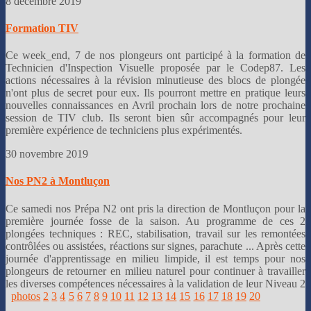
8 décembre 2019
Formation TIV
Ce week_end, 7 de nos plongeurs ont participé à la formation de
Technicien d'Inspection Visuelle proposée par le Codep87. Les
actions nécessaires à la révision minutieuse des blocs de plongée
n'ont plus de secret pour eux. Ils pourront mettre en pratique leurs
nouvelles connaissances en Avril prochain lors de notre prochaine
session de TIV club. Ils seront bien sûr accompagnés pour leur
première expérience de techniciens plus expérimentés.
30 novembre 2019
Nos PN2 à Montluçon
Ce samedi nos Prépa N2 ont pris la direction de Montluçon pour la
première journée fosse de la saison. Au programme de ces 2
plongées techniques : REC, stabilisation, travail sur les remontées
contrôlées ou assistées, réactions sur signes, parachute ... Après cette
journée d'apprentissage en milieu limpide, il est temps pour nos
plongeurs de retourner en milieu naturel pour continuer à travailler
les diverses compétences nécessaires à la validation de leur Niveau 2
photos
2
3
4
5
6
7
8
9
10
11
12
13
14
15
16
17
18
19
20