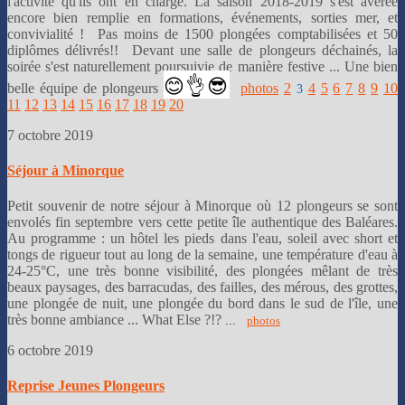
l'activité qu'ils ont en charge. La saison 2018-2019 s'est avérée
encore bien remplie en formations, événements, sorties mer, et
convivialité ! Pas moins de 1500 plongées comptabilisées et 50
diplômes délivrés!! Devant une salle de plongeurs déchainés, la
soirée s'est naturellement poursuivie de manière festive ... Une bien
😊👌
😎
belle équipe de plongeurs
photos
2
4
5
6
7
8
9
10
3
11
12
13
14
15
16
17
18
19
20
7 octobre 2019
Séjour à Minorque
Petit souvenir de notre séjour à Minorque où 12 plongeurs se sont
envolés fin septembre vers cette petite île authentique des Baléares.
Au programme : un hôtel les pieds dans l'eau, soleil avec short et
tongs de rigueur tout au long de la semaine, une température d'eau à
24-25°C, une très bonne visibilité, des plongées mêlant de très
beaux paysages, des barracudas, des failles, des mérous, des grottes,
une plongée de nuit, une plongée du bord dans le sud de l'île, une
très bonne ambiance ... What Else ?!?
...
photos
6 octobre 2019
Reprise Jeunes Plongeurs