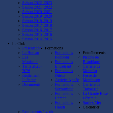
Saison 2022_2023
Saison 2021_2022
Saison 2020_2021
Saison 2019_2020
Saison 2018_2019
Saison 2017_2018
Saison 2016_2017
Saison 2015_2016
Saison 2014_2015
Le Club
Présentation
Formations
Le Bureau
Formations
Entraînements
Les
Plongeur
Piscine de
Moniteurs
Formations
Beaublanc
Tarifs 2025-
Encadrant
Carrière de
2026
Formations
Montulat
Règlement
Nitrox
Fosse de
Intérieur
Activité Apnée
Montluçon
Documents
Formations
Carrière de
Secourisme
Travassac
Formations
La Graule Base
Enfant
Fédérale
Formations
Sorties Mer
Handi
Calendrier
Evenements à venir