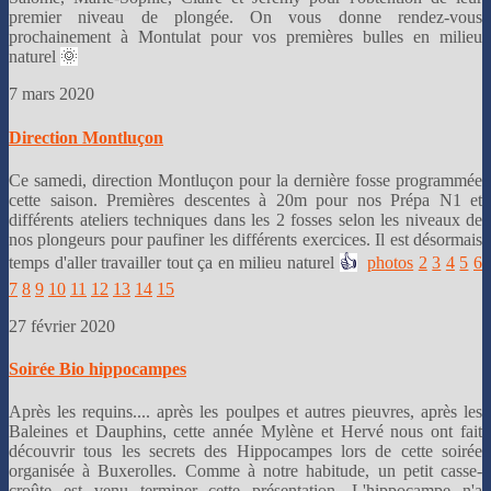
premier niveau de plongée. On vous donne rendez-vous
prochainement à Montulat pour vos premières bulles en milieu
naturel
🌞
7 mars 2020
Direction Montluçon
Ce samedi, direction Montluçon pour la dernière fosse programmée
cette saison. Premières descentes à 20m pour nos Prépa N1 et
différents ateliers techniques dans les 2 fosses selon les niveaux de
nos plongeurs pour paufiner les différents exercices. Il est désormais
temps d'aller travailler tout ça en milieu naturel
👍
photos
2
3
4
5
6
7
8
9
10
11
12
13
14
15
27 février 2020
Soirée Bio hippocampes
Après les requins.... après les poulpes et autres pieuvres, après les
Baleines et Dauphins, cette année Mylène et Hervé nous ont fait
découvrir tous les secrets des Hippocampes lors de cette soirée
organisée à Buxerolles. Comme à notre habitude, un petit casse-
croûte est venu terminer cette présentation. L'hippocampe n'a