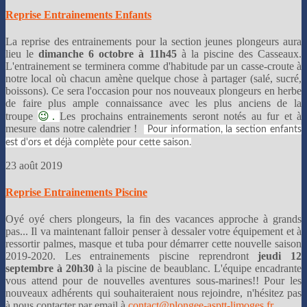
Reprise Entrainements Enfants
La reprise des entrainements pour la section jeunes plongeurs aura
lieu le
dimanche 6 octobre à 11h45
à la piscine des Casseaux.
L'entrainement se terminera comme d'habitude par un casse-croute à
notre local où chacun amène quelque chose à partager (salé, sucré,
boissons). Ce sera l'occasion pour nos nouveaux plongeurs en herbe
de faire plus ample connaissance avec les plus anciens de la
troupe
😉.
Les prochains entrainements seront notés au fur et à
mesure dans notre calendrier !
Pour information, la section enfants
est d'ors et déjà complète pour cette saison.
23 août 2019
Reprise Entrainements Piscine
Oyé oyé chers plongeurs, la fin des vacances approche à grands
pas... Il va maintenant falloir penser à dessaler votre équipement et à
ressortir palmes, masque et tuba pour démarrer cette nouvelle saison
2019-2020. Les entrainements piscine reprendront
jeudi 12
septembre à 20h30
à la piscine de beaublanc. L'équipe encadrante
vous attend pour de nouvelles aventures sous-marines!! Pour les
nouveaux adhérents qui souhaiteraient nous rejoindre, n'hésitez pas
à nous contacter par email à
contact@plongee-asptt-limoges.fr