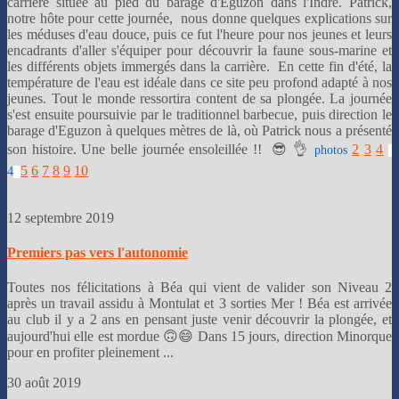
carrière située au pied du barage d'Eguzon dans l'Indre. Patrick,
notre hôte pour cette journée, nous donne quelques explications sur
les méduses d'eau douce, puis ce fut l'heure pour nos jeunes et leurs
encadrants d'aller s'équiper pour découvrir la faune sous-marine et
les différents objets immergés dans la carrière. En cette fin d'été, la
température de l'eau est idéale dans ce site peu profond adapté à nos
jeunes. Tout le monde ressortira content de sa plongée. La journée
s'est ensuite poursuivie par le traditionnel barbecue, puis direction le
barage d'Eguzon à quelques mètres de là, où Patrick nous a présenté
son histoire. Une belle journée ensoleillée !! 😎 👌
2
3
4
photos
5
6
7
8
9
10
4
12 septembre 2019
Premiers pas vers l'autonomie
Toutes nos félicitations à Béa qui vient de valider son Niveau 2
après un travail assidu à Montulat et 3 sorties Mer ! Béa est arrivée
au club il y a 2 ans en pensant juste venir découvrir la plongée, et
aujourd'hui elle est mordue 🙃😄 Dans 15 jours, direction Minorque
pour en profiter pleinement ...
30 août 2019