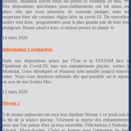
préférée, Montulat rouvre enfin ses portes ce vendredi 28 Mai.
😎
Des dispositions spécifiques post-confinements ont été mises en
place afin que nous puissions de nouveau plonger, mais en
respectant bien sûr certaines règles liées au covid-19. De nouvelles
sorties sont donc programmées pour la plus grande joie de tous nos
plongeurs. Bonne plouf à tous, et surtout prenez du plaisir
😄
14 mars 2020
Information Coronavirus
Suite aux dispositions prises par l'Etat et la FFESSM face à
l'épidémie de Covid-19, tous nos entrainements piscine, sorties à
Montulat, cours théoriques et réunions sont annulés jusqu'à nouvel
ordre. Nous vous tiendrons informés dès que possible sur le report
ou non de nos Sorties Mer.
12 mars 2020
Niveau 1
5 de jeunes padawans ont reçu leur diplôme Niveau 1 ce jeudi soir à
la fin de la séance piscine. Vivement la reprise des entrainements
pour que l'on puisse fêter ça tous ensemble. Félicitations à Nathalie,
Salomé, Marie-Sophie, Claire et Jeremy pour l'obtention de leur