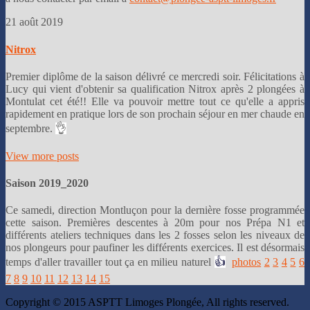
21 août 2019
Nitrox
Premier diplôme de la saison délivré ce mercredi soir. Félicitations à
Lucy qui vient d'obtenir sa qualification Nitrox après 2 plongées à
Montulat cet été!! Elle va pouvoir mettre tout ce qu'elle a appris
rapidement en pratique lors de son prochain séjour en mer chaude en
septembre.
👌
View more posts
Saison 2019_2020
Ce samedi, direction Montluçon pour la dernière fosse programmée
cette saison. Premières descentes à 20m pour nos Prépa N1 et
différents ateliers techniques dans les 2 fosses selon les niveaux de
nos plongeurs pour paufiner les différents exercices. Il est désormais
temps d'aller travailler tout ça en milieu naturel
👍
photos
2
3
4
5
6
7
8
9
10
11
12
13
14
15
Copyright © 2015 ASPTT Limoges Plongée, All rights reserved.