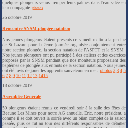
quelques plongeurs venus tremper leurs palmes dans l'eau salée en
leur compagnie
photos
26 octobre 2019
Rencontre SNSM-plongée-natation
Nos jeunes plongeurs étaient présents ce samedi matin à la piscine
de St Lazare pour la 2eme journée organisée conjointement entre
notre section plongée, la section natation de l'ASPTT et la SNSM.
Nos jeunes plongeurs ont pu participé à des ateliers et des exercices
proposés par la SNSM pendant que nos moniteurs proposaient des
baptêmes de plongée aux enfants de la section natation. Nous jeunes
ont été ravis de jouer les apprentis sauveteurs en mer.
photos
2
3
4
5
6
7
8
9
10
11
12
13
14
15
18 octobre 2019
Assemblée Générale
50 plongeurs étaient réunis ce vendredi soir à la salle des fêtes de
Beaune Les Mines pour notre AG annuelle. Eric, notre président, a
comme il se doit ouvert la soirée avec un bilan complet de la saison
passée, puis ce fut au tour des différents responsables de détailler