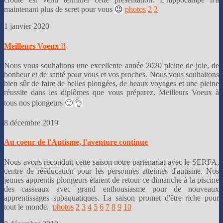
maintenant plus de scret pour vous
😉
photos
2
3
1 janvier 2020
Meilleurs Voeux !!
Nous vous souhaitons une excellente année 2020 pleine de joie, de
bonheur et de santé pour vous et vos proches. Nous vous souhaitons
bien sûr de faire de belles plongées, de beaux voyages et une pleine
réussite dans les diplômes que vous préparez. Meilleurs Voeux à
tous nos plongeurs
🙂
👌
8 décembre 2019
Au coeur de l'Autisme, l'aventure continue
Nous avons reconduit cette saison notre partenariat avec le SERFA,
centre de rééducation pour les personnes atteintes d'autisme. Nos
jeunes apprentis plongeurs étaient de retour ce dimanche à la piscine
des casseaux avec grand enthousiasme pour de nouveaux
apprentissages subaquatiques. La saison promet d'être riche pour
tout le monde.
photos
2
3
4
5
6
7
8
9
10